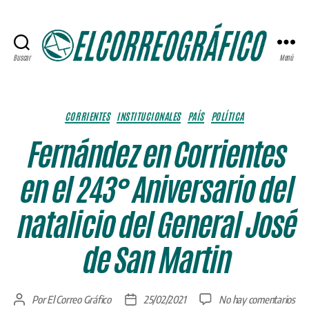
Buscar
Menú
ELCORREOGRÁFICO
Categorías
CORRIENTES
INSTITUCIONALES
PAÍS
POLÍTICA
Fernández en Corrientes
en el 243° Aniversario del
natalicio del General José
de San Martin
en
Por
El Correo Gráfico
25/02/2021
No hay comentarios
Autor
Fecha