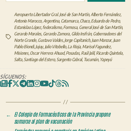
Aeropuerto Libertador Gral. José de San Martín
,
Alberto Fernández
,
Antonio Marocco
,
Argentina
,
Catamarca
,
Chaco
,
Eduardo de Pedro
,
Estanislao López
,
federalismo
,
Formosa
,
General José de San Martín
,
Gerardo Morales
,
Gerardo Zamora
,
Gildo Insfrán
,
Gobernadores del
Etiquetas
Norte Grande
,
Gustavo Valdes
,
Jorge Capitanich
,
Juan Manzur
,
Juan
Pablo Biondi
,
Jujuy
,
Julio Vitobello
,
La Rioja
,
Marisol Fagundez
,
Misiones
,
Oscar Herrera Ahuad
,
Posadas
,
Raúl Jalil
,
Ricardo Quintela
,
Salta
,
Santiago del Estero
,
Sargento Cabral
,
Tucumán
,
Yapeyú
SÍGUENOS:
←
El Colegio de Farmacéuticos de la Provincia propone
sumarse al plan de vacunación
→
Fernández convocó a construir en América Latina