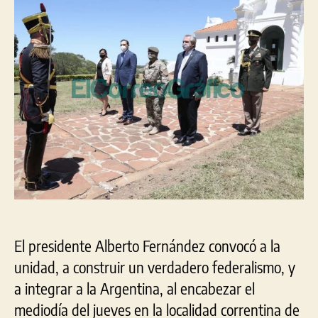
el
243
Ani
del
nata
del
Gen
Jos
de
San
Mar
El presidente Alberto Fernández convocó a la
unidad, a construir un verdadero federalismo, y
a integrar a la Argentina, al encabezar el
mediodía del jueves en la localidad correntina de