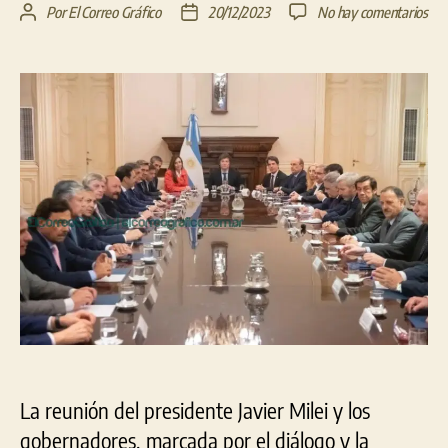
en
Por
El Correo Gráfico
20/12/2023
No hay comentarios
Autor
Fecha
Javi
de
de
Mil
la
la
con
entrada
entrada
gob
Neg
sob
imp
y
apo
a
ref
eco
La reunión del presidente Javier Milei y los
gobernadores, marcada por el diálogo y la