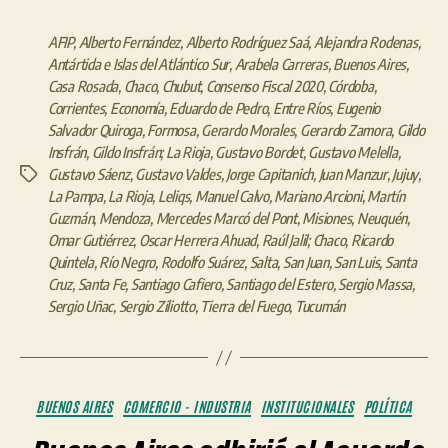
AFIP
,
Alberto Fernández
,
Alberto Rodríguez Saá
,
Alejandra Rodenas
,
Antártida e Islas del Atlántico Sur
,
Arabela Carreras
,
Buenos Aires
,
Casa Rosada
,
Chaco
,
Chubut
,
Consenso Fiscal 2020
,
Córdoba
,
Corrientes
,
Economía
,
Eduardo de Pedro
,
Entre Ríos
,
Eugenio
Salvador Quiroga
,
Formosa
,
Gerardo Morales
,
Gerardo Zamora
,
Gildo
Insfrán
,
Gildo Insfrán; La Rioja
,
Gustavo Bordet
,
Gustavo Melella
,
Gustavo Sáenz
,
Gustavo Valdes
,
Jorge Capitanich
,
Juan Manzur
,
Jujuy
,
Etiquetas
La Pampa
,
La Rioja
,
Leliqs
,
Manuel Calvo
,
Mariano Arcioni
,
Martín
Guzmán
,
Mendoza
,
Mercedes Marcó del Pont
,
Misiones
,
Neuquén
,
Omar Gutiérrez
,
Oscar Herrera Ahuad
,
Raúl Jalil; Chaco
,
Ricardo
Quintela
,
Río Negro
,
Rodolfo Suárez
,
Salta
,
San Juan
,
San Luis
,
Santa
Cruz
,
Santa Fe
,
Santiago Cafiero
,
Santiago del Estero
,
Sergio Massa
,
Sergio Uñac
,
Sergio Ziliotto
,
Tierra del Fuego
,
Tucumán
Categorías
BUENOS AIRES
COMERCIO - INDUSTRIA
INSTITUCIONALES
POLÍTICA