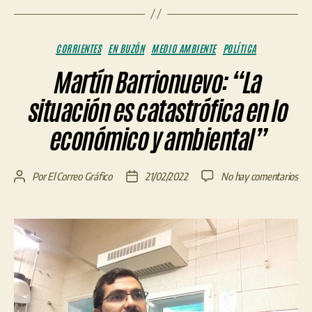
Categorías
CORRIENTES
EN BUZÓN
MEDIO AMBIENTE
POLÍTICA
Martín Barrionuevo: “La
situación es catastrófica en lo
económico y ambiental”
en
Por
El Correo Gráfico
21/02/2022
No hay comentarios
Autor
Fecha
Mar
de
de
Bar
la
la
“La
entrada
entrada
sit
es
cat
en
lo