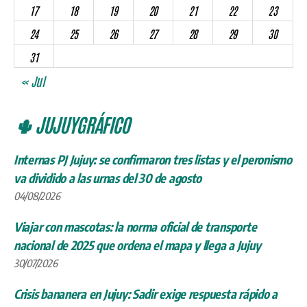
17
18
19
20
21
22
23
24
25
26
27
28
29
30
31
« Jul
🌵 JUJUYGRÁFICO
Internas PJ Jujuy: se confirmaron tres listas y el peronismo
va dividido a las urnas del 30 de agosto
04/08/2026
Viajar con mascotas: la norma oficial de transporte
nacional de 2025 que ordena el mapa y llega a Jujuy
30/07/2026
Crisis bananera en Jujuy: Sadir exige respuesta rápido a