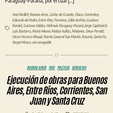
Paraguay-Paraná, por el cual […]
Axel Kicillof
,
Buenos Aires
,
Carlos de Grandis
,
Chaco
,
Corrientes
,
Eduardo de Pedro
,
Entre Ríos
,
Formosa
,
Gildo Insfrán
,
Gustavo
Bordet
,
Gustavo Valdes
,
Hidrovía Paraguay-Paraná
,
Jorge Capitanich
,
Etiquetas
Luis Basterra
,
Mario Meoni
,
Matías Kulfas
,
Misiones
,
Omar Perotti
,
Oscar Herrera Ahuad
,
Puerto General San Martín
,
Rosario
,
Santa Fe
,
Sergio Massa
,
vía navegable
Categorías
BUENOS AIRES
PAÍS
POLÍTICA
SERVICIOS
Ejecución de obras para Buenos
Aires, Entre Ríos, Corrientes, San
Juan y Santa Cruz