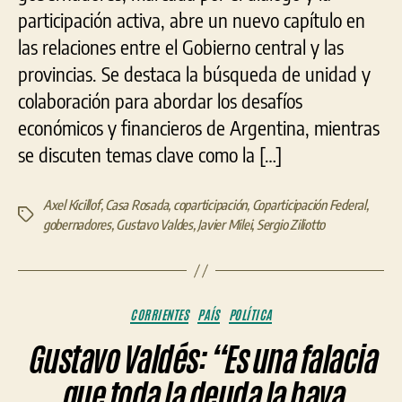
participación activa, abre un nuevo capítulo en
las relaciones entre el Gobierno central y las
provincias. Se destaca la búsqueda de unidad y
colaboración para abordar los desafíos
económicos y financieros de Argentina, mientras
se discuten temas clave como la […]
Axel Kicillof
,
Casa Rosada
,
coparticipación
,
Coparticipación Federal
,
Etiquetas
gobernadores
,
Gustavo Valdes
,
Javier Milei
,
Sergio Ziliotto
Categorías
CORRIENTES
PAÍS
POLÍTICA
Gustavo Valdés: “Es una falacia
que toda la deuda la haya