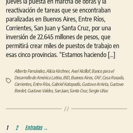
jueves la puesta en marcha de obras y la
reactivación de tareas que se encontraban
paralizadas en Buenos Aires, Entre Ríos,
Corrientes, San Juan y Santa Cruz, por una
inversión de 22.645 millones de pesos, que
permitirá crear miles de puestos de trabajo en
esas cinco provincias. “Estamos haciendo […]
Alberto Fernández
,
Alicia Kirchner
,
Axel Kicillof
,
Banco para el
Desarrollo de América Latina
,
BID
,
Buenos Aires
,
CAF
,
Casa Rosada
,
Etiquetas
Corrientes
,
Entre Ríos
,
Gabriel Katopodis
,
Gustavo Arrieta
,
Gustavo
Bordet
,
Gustavo Valdes
,
San Juan
,
Santa Cruz
,
Sergio Uñac
Paginación
1
2
Entradas
→