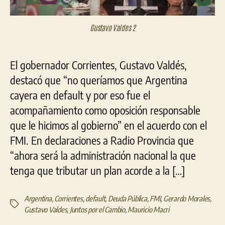
gobierno
de
Gustavo Valdes 2
Mauricio
Macri”
El gobernador Corrientes, Gustavo Valdés,
destacó que “no queríamos que Argentina
cayera en default y por eso fue el
acompañamiento como oposición responsable
que le hicimos al gobierno” en el acuerdo con el
FMI. En declaraciones a Radio Provincia que
“ahora será la administración nacional la que
tenga que tributar un plan acorde a la […]
Argentina
,
Corrientes
,
default
,
Deuda Pública
,
FMI
,
Gerardo Morales
,
Etiquetas
Gustavo Valdes
,
Juntos por el Cambio
,
Mauricio Macri