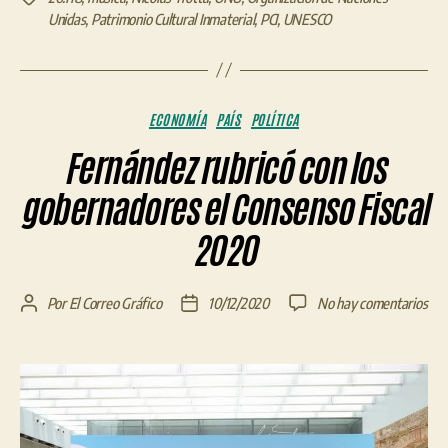
Unidas
,
Patrimonio Cultural Inmaterial
,
PCI
,
UNESCO
Categorías
ECONOMÍA
PAÍS
POLÍTICA
Fernández rubricó con los
gobernadores el Consenso Fiscal
2020
en
Por
El Correo Gráfico
10/12/2020
No hay comentarios
Autor
Fecha
Fer
de
de
rub
la
la
con
entrada
entrada
los
gob
el