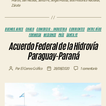
Martín
,
San Nicolás
,
Santa Fe
,
Sergio Massa
,
sitio Histórico Nacional
,
Zárate
Categorías
BUENOS AIRES
CHACO
COMERCIO - INDUSTRIA
CORRIENTES
ENTRE RÍOS
FORMOSA
MISIONES
PAÍS
SANTA FE
Acuerdo Federal de la Hidrovía
Paraguay-Paraná
en
Por
El Correo Gráfico
28/08/2020
1 comentario
Autor
Fecha
Acuer
de
de
Federa
la
la
de
entrada
entrada
la
Hidrov
Paragu
Paran