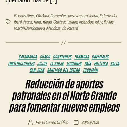
Buenos Aires
,
Córdoba
,
Corrientes
,
desastre ambiental
,
Esteros del
Iberá
,
fauna
,
flora
,
fuego
,
Gustavo Valdes
,
incendios
,
Jujuy
,
lluvias
,
Etiquetas
Martín Barrionuevo
,
Mendoza
,
río Paraná
Categorías
CATAMARCA
CHACO
CORRIENTES
FORMOSA
GREMIALES
INSTITUCIONALES
JUJUY
LA RIOJA
MISIONES
PAÍS
POLÍTICA
SALTA
SAN JUAN
SANTIAGO DEL ESTERO
TUCUMÁN
Reducción de aportes
patronales en el Norte Grande
para fomentar nuevos empleos
Por
El Correo Gráfico
20/03/2021
Autor
Fecha