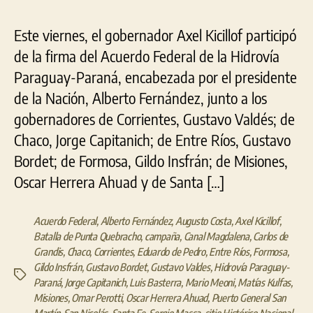
Este viernes, el gobernador Axel Kicillof participó
de la firma del Acuerdo Federal de la Hidrovía
Paraguay-Paraná, encabezada por el presidente
de la Nación, Alberto Fernández, junto a los
gobernadores de Corrientes, Gustavo Valdés; de
Chaco, Jorge Capitanich; de Entre Ríos, Gustavo
Bordet; de Formosa, Gildo Insfrán; de Misiones,
Oscar Herrera Ahuad y de Santa […]
Acuerdo Federal
,
Alberto Fernández
,
Augusto Costa
,
Axel Kicillof
,
Batalla de Punta Quebracho
,
campaña
,
Canal Magdalena
,
Carlos de
Grandis
,
Chaco
,
Corrientes
,
Eduardo de Pedro
,
Entre Ríos
,
Formosa
,
Gildo Insfrán
,
Gustavo Bordet
,
Gustavo Valdes
,
Hidrovía Paraguay-
Etiquetas
Paraná
,
Jorge Capitanich
,
Luis Basterra
,
Mario Meoni
,
Matías Kulfas
,
Misiones
,
Omar Perotti
,
Oscar Herrera Ahuad
,
Puerto General San