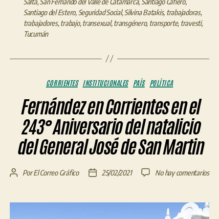
Salta
,
San Fernando del Valle de Catamarca
,
Santiago Cafiero
,
Santiago del Estero
,
Seguridad Social
,
Silvina Batakis
,
trabajadoras
,
trabajadores
,
trabajo
,
transexual
,
transgénero
,
transporte
,
travesti
,
Tucumán
Categorías
CORRIENTES
INSTITUCIONALES
PAÍS
POLÍTICA
Fernández en Corrientes en el
243° Aniversario del natalicio
del General José de San Martin
en
Por
El Correo Gráfico
25/02/2021
No hay comentarios
Autor
Fecha
Fer
de
de
en
la
la
Cor
entrada
entrada
en