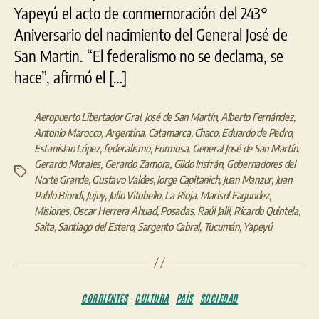
Yapeyú el acto de conmemoración del 243°
Aniversario del nacimiento del General José de
San Martin. “El federalismo no se declama, se
hace”, afirmó el […]
Aeropuerto Libertador Gral. José de San Martín
,
Alberto Fernández
,
Antonio Marocco
,
Argentina
,
Catamarca
,
Chaco
,
Eduardo de Pedro
,
Estanislao López
,
federalismo
,
Formosa
,
General José de San Martín
,
Gerardo Morales
,
Gerardo Zamora
,
Gildo Insfrán
,
Gobernadores del
Etiquetas
Norte Grande
,
Gustavo Valdes
,
Jorge Capitanich
,
Juan Manzur
,
Juan
Pablo Biondi
,
Jujuy
,
Julio Vitobello
,
La Rioja
,
Marisol Fagundez
,
Misiones
,
Oscar Herrera Ahuad
,
Posadas
,
Raúl Jalil
,
Ricardo Quintela
,
Salta
,
Santiago del Estero
,
Sargento Cabral
,
Tucumán
,
Yapeyú
Categorías
CORRIENTES
CULTURA
PAÍS
SOCIEDAD