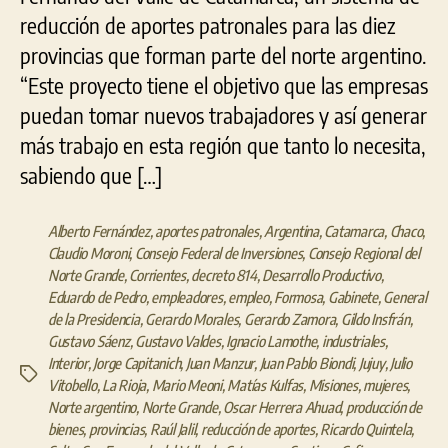
reducción de aportes patronales para las diez
provincias que forman parte del norte argentino.
“Este proyecto tiene el objetivo que las empresas
puedan tomar nuevos trabajadores y así generar
más trabajo en esta región que tanto lo necesita,
sabiendo que […]
Alberto Fernández
,
aportes patronales
,
Argentina
,
Catamarca
,
Chaco
,
Claudio Moroni
,
Consejo Federal de Inversiones
,
Consejo Regional del
Norte Grande
,
Corrientes
,
decreto 814
,
Desarrollo Productivo
,
Eduardo de Pedro
,
empleadores
,
empleo
,
Formosa
,
Gabinete
,
General
de la Presidencia
,
Gerardo Morales
,
Gerardo Zamora
,
Gildo Insfrán
,
Gustavo Sáenz
,
Gustavo Valdes
,
Ignacio Lamothe
,
industriales
,
Interior
,
Jorge Capitanich
,
Juan Manzur
,
Juan Pablo Biondi
,
Jujuy
,
Julio
Etiquetas
Vitobello
,
La Rioja
,
Mario Meoni
,
Matías Kulfas
,
Misiones
,
mujeres
,
Norte argentino
,
Norte Grande
,
Oscar Herrera Ahuad
,
producción de
bienes
,
provincias
,
Raúl Jalil
,
reducción de aportes
,
Ricardo Quintela
,