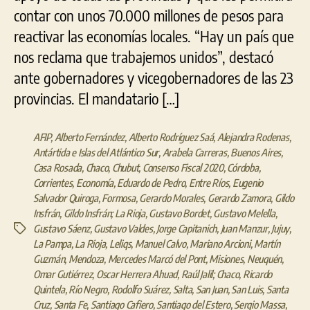
contar con unos 70.000 millones de pesos para
reactivar las economías locales. “Hay un país que
nos reclama que trabajemos unidos”, destacó
ante gobernadores y vicegobernadores de las 23
provincias. El mandatario […]
AFIP
,
Alberto Fernández
,
Alberto Rodríguez Saá
,
Alejandra Rodenas
,
Antártida e Islas del Atlántico Sur
,
Arabela Carreras
,
Buenos Aires
,
Casa Rosada
,
Chaco
,
Chubut
,
Consenso Fiscal 2020
,
Córdoba
,
Corrientes
,
Economía
,
Eduardo de Pedro
,
Entre Ríos
,
Eugenio
Salvador Quiroga
,
Formosa
,
Gerardo Morales
,
Gerardo Zamora
,
Gildo
Insfrán
,
Gildo Insfrán; La Rioja
,
Gustavo Bordet
,
Gustavo Melella
,
Gustavo Sáenz
,
Gustavo Valdes
,
Jorge Capitanich
,
Juan Manzur
,
Jujuy
,
Etiquetas
La Pampa
,
La Rioja
,
Leliqs
,
Manuel Calvo
,
Mariano Arcioni
,
Martín
Guzmán
,
Mendoza
,
Mercedes Marcó del Pont
,
Misiones
,
Neuquén
,
Omar Gutiérrez
,
Oscar Herrera Ahuad
,
Raúl Jalil; Chaco
,
Ricardo
Quintela
,
Río Negro
,
Rodolfo Suárez
,
Salta
,
San Juan
,
San Luis
,
Santa
Cruz
,
Santa Fe
,
Santiago Cafiero
,
Santiago del Estero
,
Sergio Massa
,