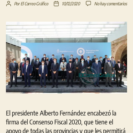
en
Por
El Correo Gráfico
10/12/2020
No hay comentarios
Autor
Fecha
Fer
de
de
rub
la
la
con
entrada
entrada
los
gob
el
Con
Fisc
20
El presidente Alberto Fernández encabezó la
firma del Consenso Fiscal 2020, que tiene el
apoyo de todas las provincias y que les permitirá