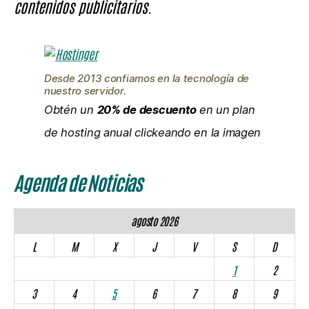
contenidos publicitarios.
Desde 2013 confiamos en la tecnología de
nuestro servidor.
Obtén un
20% de descuento
en un plan
de hosting anual clickeando en la imagen
Agenda de Noticias
agosto 2026
L
M
X
J
V
S
D
1
2
3
4
5
6
7
8
9