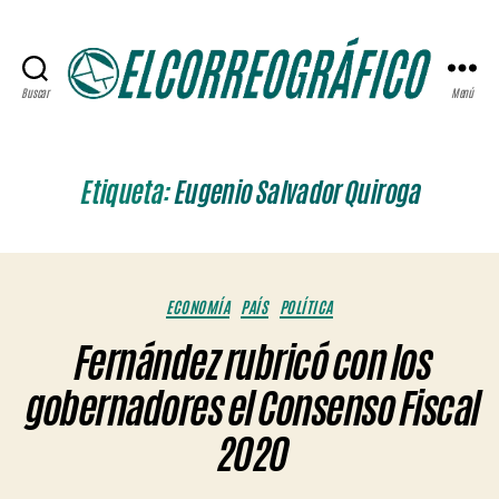
Buscar
Menú
ELCORREOGRÁFICO
Etiqueta:
Eugenio Salvador Quiroga
Categorías
ECONOMÍA
PAÍS
POLÍTICA
Fernández rubricó con los
gobernadores el Consenso Fiscal
2020