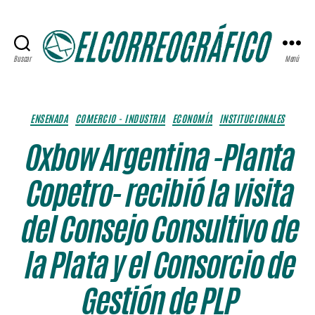
Buscar
Menú
ELCORREOGRÁFICO
Categorías
ENSENADA
COMERCIO - INDUSTRIA
ECONOMÍA
INSTITUCIONALES
Oxbow Argentina -Planta
Copetro- recibió la visita
del Consejo Consultivo de
la Plata y el Consorcio de
Gestión de PLP