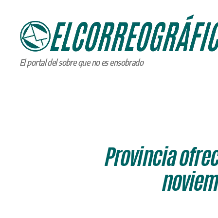
ELCORREOGRÁFICO
El portal del sobre que no es ensobrado
Provincia ofre
noviemb