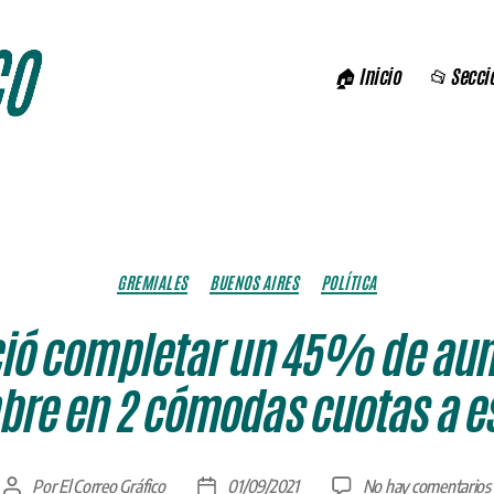
🏠 Inicio
📂 Secci
Categorías
GREMIALES
BUENOS AIRES
POLÍTICA
ció completar un 45% de aum
re en 2 cómodas cuotas a e
Por
El Correo Gráfico
01/09/2021
No hay comentarios
Autor
Fecha