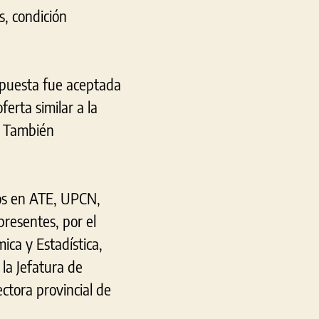
s, condición
opuesta fue aceptada
erta similar a la
. También
dos en ATE, UPCN,
esentes, por el
ica y Estadística,
la Jefatura de
ectora provincial de