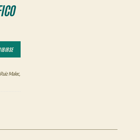
ICO
IBIRSE
Ruiz Malec
,