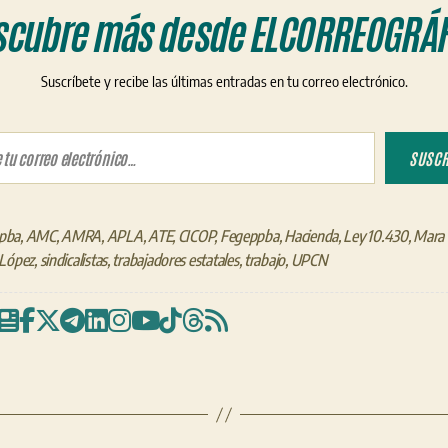
scubre más desde ELCORREOGRÁF
Suscríbete y recibe las últimas entradas en tu correo electrónico.
ico…
SUSCR
pba
,
AMC
,
AMRA
,
APLA
,
ATE
,
CICOP
,
Fegeppba
,
Hacienda
,
Ley 10.430
,
Mara 
 López
,
sindicalistas
,
trabajadores estatales
,
trabajo
,
UPCN