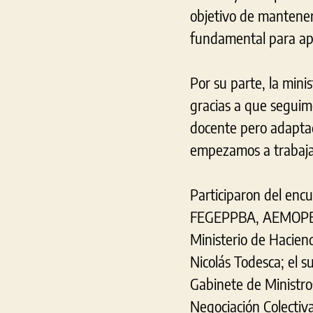
objetivo de mantener 
fundamental para apun
Por su parte, la min
gracias a que seguimo
docente pero adaptad
empezamos a trabaja
Participaron del enc
FEGEPPBA, AEMOPBA,
Ministerio de Haciend
Nicolás Todesca; el s
Gabinete de Ministros
Negociación Colectiva,