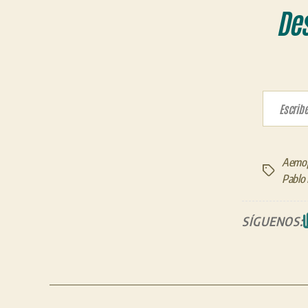
De
Escribe tu correo electrón
Aemo
Etiquetas
Pablo
SÍGUENOS: