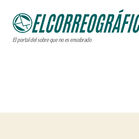
ELCORREOGRÁFICO
El portal del sobre que no es ensobrado