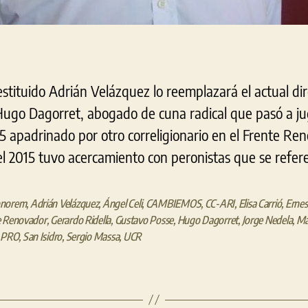
stituido Adrián Velázquez lo reemplazará el actual dir
Hugo Dagorret, abogado de cuna radical que pasó a ju
15 apadrinado por otro correligionario en el Frente R
del 2015 tuvo acercamiento con peronistas que se refer
onorem
,
Adrián Velázquez
,
Ángel Celi
,
CAMBIEMOS
,
CC-ARI
,
Elisa Carrió
,
Ernes
e Renovador
,
Gerardo Ridella
,
Gustavo Posse
,
Hugo Dagorret
,
Jorge Nedela
,
Ma
,
PRO
,
San Isidro
,
Sergio Massa
,
UCR