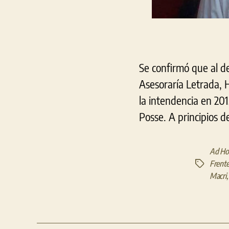
Se confirmó que al de
Asesoraría Letrada, 
la intendencia en 20
Posse. A principios 
Ad H
Frent
Etiquetas
Macri