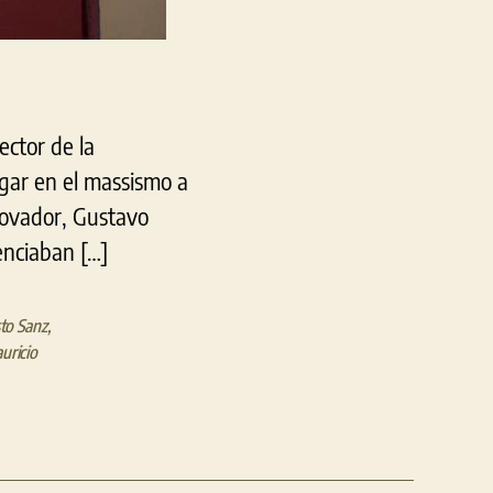
ector de la
gar en el massismo a
enovador, Gustavo
enciaban […]
to Sanz
,
uricio