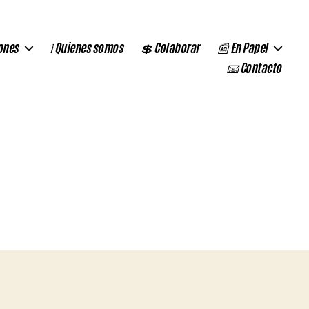
ones
ℹ️ Quienes somos
💲 Colaborar
📰 En Papel
📧 Contacto