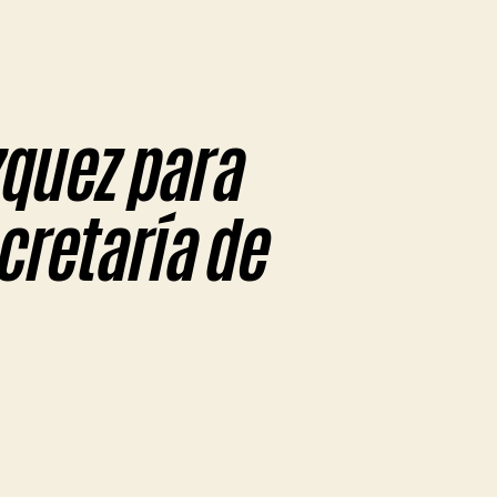
azquez para
cretaría de
en
Nedela
le
soltó