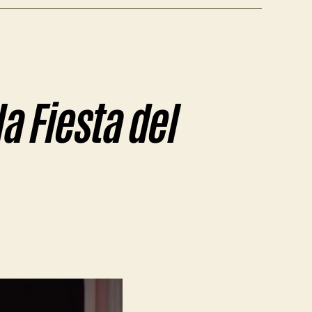
a Fiesta del
en
Fin
de
semana
de
festivales