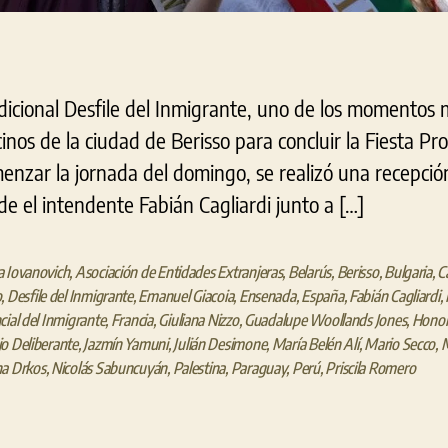
adicional Desfile del Inmigrante, uno de los momentos 
inos de la ciudad de Berisso para concluir la Fiesta Pro
enzar la jornada del domingo, se realizó una recepci
e el intendente Fabián Cagliardi junto a […]
 Iovanovich
,
Asociación de Entidades Extranjeras
,
Belarús
,
Berisso
,
Bulgaria
,
C
o
,
Desfile del Inmigrante
,
Emanuel Giacoia
,
Ensenada
,
España
,
Fabián Cagliardi
,
cial del Inmigrante
,
Francia
,
Giuliana Nizzo
,
Guadalupe Woollands Jones
,
Honor
o Deliberante
,
Jazmín Yamuni
,
Julián Desimone
,
María Belén Alí
,
Mario Secco
,
M
na Drkos
,
Nicolás Sabuncuyán
,
Palestina
,
Paraguay
,
Perú
,
Priscila Romero