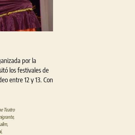
ganizada por la
tó los festivales de
deo entre 12 y 13. Con
ne Teatro
migrante
,
alim
,
i
,