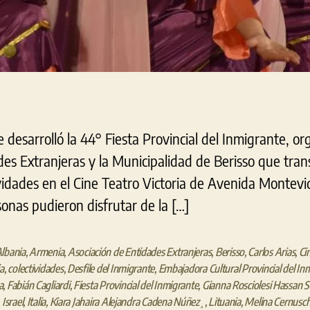
 desarrolló la 44° Fiesta Provincial del Inmigrante, or
es Extranjeras y la Municipalidad de Berisso que transi
vidades en el Cine Teatro Victoria de Avenida Montevi
onas pudieron disfrutar de la […]
lbania
,
Armenia
,
Asociación de Entidades Extranjeras
,
Berisso
,
Carlos Arias
,
Ci
ia
,
colectividades
,
Desfile del Inmigrante
,
Embajadora Cultural Provincial del In
a
,
Fabián Cagliardi
,
Fiesta Provincial del Inmigrante
,
Gianna Rosciolesi Hassan S
,
Israel
,
Italia
,
Kiara Jahaira Alejandra Cadena Núñez¸
,
Lituania
,
Melina Cernusch