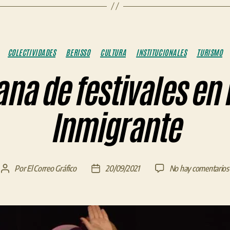
Categorías
COLECTIVIDADES
BERISSO
CULTURA
INSTITUCIONALES
TURISMO
na de festivales en l
Inmigrante
Por
El Correo Gráfico
20/09/2021
No hay comentarios
Autor
Fecha
de
de
la
la
entrada
entrada