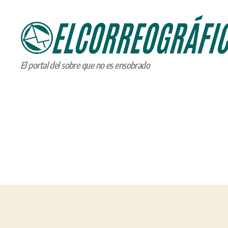
ELCORREOGRÁFICO
El portal del sobre que no es ensobrado