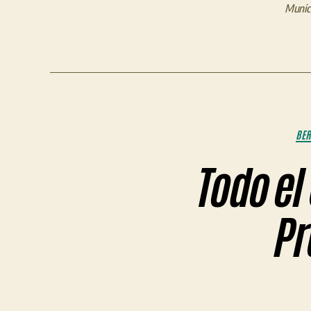
Munici
BER
Todo el
Pr