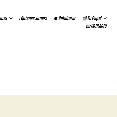
ones
ℹ️ Quienes somos
💲 Colaborar
📰 En Papel
📧 Contacto