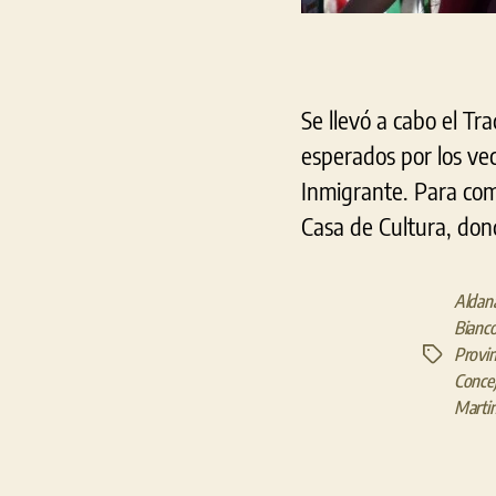
Se llevó a cabo el Tr
esperados por los vec
Inmigrante. Para com
Casa de Cultura, dond
Aldana
Bianc
Provin
Etiquetas
Concej
Marti