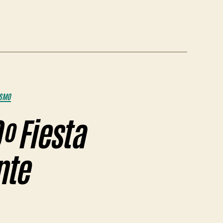
ISMO
º Fiesta
nte
en
Todo