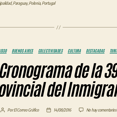
palidad
,
Paraguay
,
Polonia
,
Portugal
Categorías
ISSO
BUENOS AIRES
COLECTIVIDADES
CULTURA
DESTACADAS
TUR
 Cronograma de la 39
ovincial del Inmigra
Por
El Correo Gráfico
14/08/2016
No hay comentarios
Autor
Fecha
de
de