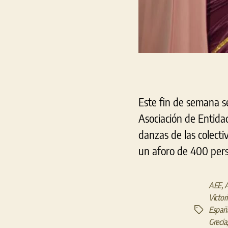
Este fin de semana se
Asociación de Entidad
danzas de las colecti
un aforo de 400 pers
AEE
,
A
Victor
Españ
Etiquetas
Grecia