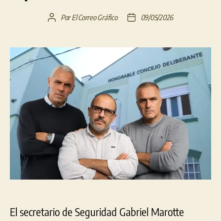
Por
El Correo Gráfico
09/05/2026
Autor
Fecha
de
de
la
la
entrada
entrada
El secretario de Seguridad Gabriel Marotte