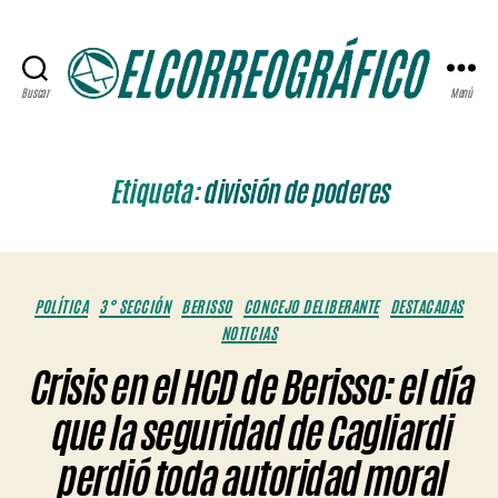
Buscar
Menú
ELCORREOGRÁFICO
Etiqueta:
división de poderes
Categorías
POLÍTICA
3° SECCIÓN
BERISSO
CONCEJO DELIBERANTE
DESTACADAS
NOTICIAS
Crisis en el HCD de Berisso: el día
que la seguridad de Cagliardi
perdió toda autoridad moral