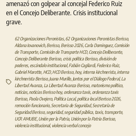
amenazó con golpear al concejal Federico Ruiz
en el Concejo Deliberante. Crisis institucional
grave.
62 Organizaciones Peronistas
,
62 Organizaciones Peronistas Berisso
,
Aldana Iovanovich
,
Berisso
,
Berisso 2026
,
Carla Dominguez
,
Comisión
de Transporte
,
Comisión de Transporte HCD
,
Concejo Deliberante
,
Concejo Deliberante Berisso
,
crisis política Berisso
,
división de
poderes
,
escándalo institucional
,
Fabián Cagliardi
,
Federico Ruiz
,
Gabriel Marotte
,
HCD
,
HCD Berisso
,
hoy
,
interna kirchnerista
,
interna
kirchnerista Berisso
,
Juana Murillo
,
Juntos por el Diálogo Federal
,
La
Etiquetas
Libertad Avanza
,
La Libertad Avanza Berisso
,
matonismo político
,
noticias
,
noticias Berisso hoy
,
ordenanza taxis
,
ordenanza taxis
Berisso
,
Paola Ovejero
,
Política Local
,
política local Berisso 2026
,
remoción funcionario
,
Secretaria de Seguridad
,
Secretaría de
Seguridad Berisso
,
seguridad
,
seguridad pública
,
taxis
,
transporte
,
UCR AMUBE
,
Unión por la Patria
,
Unión por la Patria Berisso
,
violencia institucional
,
violencia verbal concejo