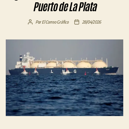
Puerto de La Plata
Por
El Correo Gráfico
28/04/2026
Autor
Fecha
de
de
la
la
entrada
entrada