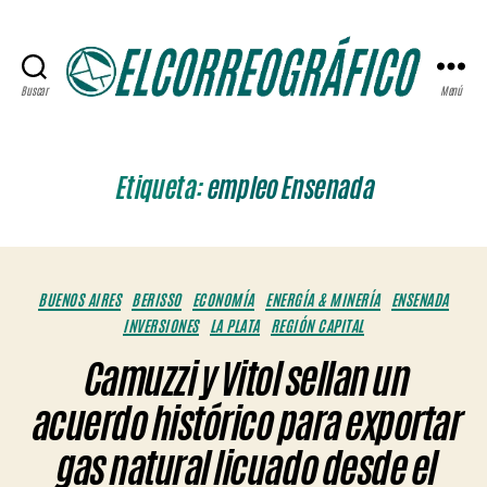
Buscar
Menú
ELCORREOGRÁFICO
Etiqueta:
empleo Ensenada
Categorías
BUENOS AIRES
BERISSO
ECONOMÍA
ENERGÍA & MINERÍA
ENSENADA
INVERSIONES
LA PLATA
REGIÓN CAPITAL
Camuzzi y Vitol sellan un
acuerdo histórico para exportar
gas natural licuado desde el