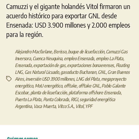
Camuzzi y el gigante holandés Vitol firmaron un
acuerdo histórico para exportar GNL desde
Ensenada: USD 3.900 millones y 2.000 empleos
para la región.
Alejandro Macfarlane
,
Berisso
,
buque de licuefacción
,
Camuzzi Gas
Inversora
,
Cuenca Neuquina
,
empleo Ensenada
,
empleo La Plata
,
Ensenada
,
exportación de gas
,
exportaciones bonaerenses
,
Floating
LNG
,
Gas Natural Licuado
,
gasoducto Buchanan
,
GNL
,
Gran Buenos
Aires
,
inversión USD 3900 millones
,
LNG del Plata
,
megaproyecto
Etiquetas
energético
,
MoU energético
,
offtake
,
offtake GNL
,
Pablo Galante
Escobar
,
planta de licuefacción
,
plataforma offshore Ensenada
,
Puerto La Plata
,
Punta Colorada
,
RIGI
,
seguridad energética
Argentina
,
Vaca Muerta
,
Vitco S.A.
,
Vitol
,
YPF