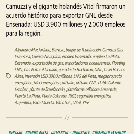
Camuzzi y el gigante holandés Vitol firmaron un
acuerdo histórico para exportar GNL desde
Ensenada: USD 3.900 millones y 2.000 empleos
para la región.
Alejandro Macfarlane
,
Berisso
,
buque de licuefacción
,
Camuzzi Gas
Inversora
,
Cuenca Neuquina
,
empleo Ensenada
,
empleo La Plata
,
Ensenada
,
exportación de gas
,
exportaciones bonaerenses
,
Floating
LNG
,
Gas Natural Licuado
,
gasoducto Buchanan
,
GNL
,
Gran Buenos
Aires
,
inversión USD 3900 millones
,
LNG del Plata
,
megaproyecto
Etiquetas
energético
,
MoU energético
,
offtake
,
offtake GNL
,
Pablo Galante
Escobar
,
planta de licuefacción
,
plataforma offshore Ensenada
,
Puerto La Plata
,
Punta Colorada
,
RIGI
,
seguridad energética
Argentina
,
Vaca Muerta
,
Vitco S.A.
,
Vitol
,
YPF
Categorías
BERISSO
BUENOS AIRES
COMERCIO - INDUSTRIA
COMERCIO EXTERIOR