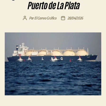
Puerto de La Plata
Por
El Correo Gráfico
28/04/2026
Autor
Fecha
de
de
la
la
entrada
entrada