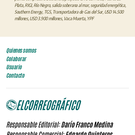
Plata
,
RIGI
,
Río Negro
,
salida soberana al mar
,
seguridad energética
,
Southern Energy
,
TGS
,
Transportadora de Gas del Sur
,
USD 14.500
millones
,
USD 3.900 millones
,
Vaca Muerta
,
YPF
Quienes somos
Colaborar
Usuario
Contacto
Responsable Editorial:
Darío Franco Medina
Responsable Comercial:
Edgardo Quinteros