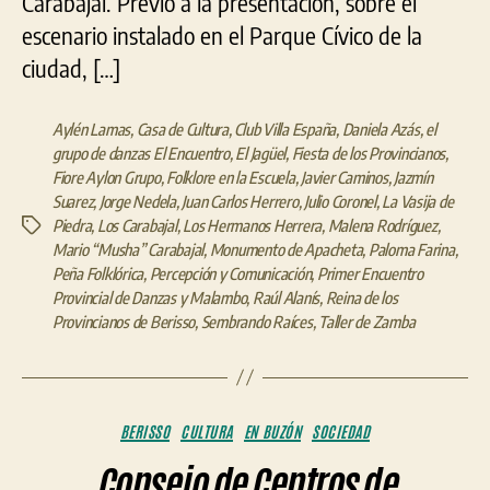
Carabajal. Previo a la presentación, sobre el
Beri
escenario instalado en el Parque Cívico de la
ciudad, […]
Aylén Lamas
,
Casa de Cultura
,
Club Villa España
,
Daniela Azás
,
el
grupo de danzas El Encuentro
,
El Jagüel
,
Fiesta de los Provincianos
,
Fiore Aylon Grupo
,
Folklore en la Escuela
,
Javier Caminos
,
Jazmín
Suarez
,
Jorge Nedela
,
Juan Carlos Herrero
,
Julio Coronel
,
La Vasija de
Piedra
,
Los Carabajal
,
Los Hermanos Herrera
,
Malena Rodríguez
,
Etiquetas
Mario “Musha” Carabajal
,
Monumento de Apacheta
,
Paloma Farina
,
Peña Folklórica
,
Percepción y Comunicación
,
Primer Encuentro
Provincial de Danzas y Malambo
,
Raúl Alanís
,
Reina de los
Provincianos de Berisso
,
Sembrando Raíces
,
Taller de Zamba
Categorías
BERISSO
CULTURA
EN BUZÓN
SOCIEDAD
Consejo de Centros de