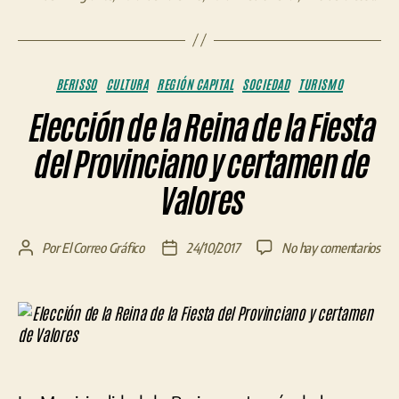
Categorías
BERISSO
CULTURA
REGIÓN CAPITAL
SOCIEDAD
TURISMO
Elección de la Reina de la Fiesta
del Provinciano y certamen de
Valores
en
Por
El Correo Gráfico
24/10/2017
No hay comentarios
Autor
Fecha
Ele
de
de
de
la
la
la
entrada
entrada
Rei
de
la
Fie