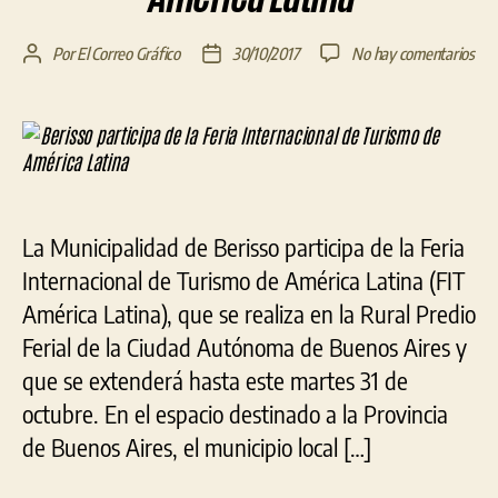
en
Por
El Correo Gráfico
30/10/2017
No hay comentarios
Autor
Fecha
Ber
de
de
part
la
la
de
entrada
entrada
la
Feri
Inte
de
La Municipalidad de Berisso participa de la Feria
Tur
de
Internacional de Turismo de América Latina (FIT
Amé
América Latina), que se realiza en la Rural Predio
Lat
Ferial de la Ciudad Autónoma de Buenos Aires y
que se extenderá hasta este martes 31 de
octubre. En el espacio destinado a la Provincia
de Buenos Aires, el municipio local […]