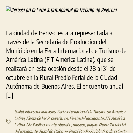
en
la
la
la
entrada
entrada
Feri
Inte
de
La ciudad de Berisso estará representada a
Tur
través de la Secretaría de Producción del
de
Pal
Municipio en la Feria Internacional de Turismo de
América Latina (FIT América Latina), que se
realizará en esta ocasión desde el 28 al 31 de
octubre en la Rural Predio Ferial de la Ciudad
Autónoma de Buenos Aires. El encuentro anual
[…]
Ballet Intercolectividades
,
Feria Internacional de Turismo de América
Latina
,
Fiesta de los Provincianos
,
Fiesta del Inmigrante
,
FIT América
Etiquetas
Latina
,
Isla Paulino
,
monte ribereño
,
museos
,
playas
,
Reina Provincial
del Inmigrante
,
Rural de Palermo
,
Rural Predio Ferial
,
Vino de la Costa