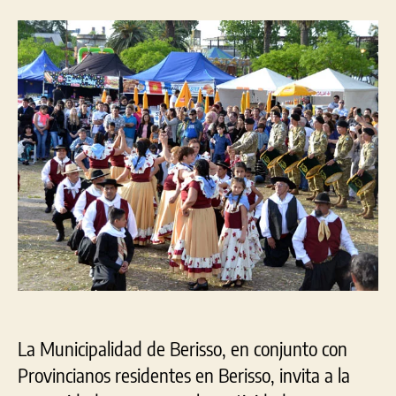
de
la
la
la
entrada
entrada
14°
Fies
del
Prov
en
Beri
La Municipalidad de Berisso, en conjunto con
Provincianos residentes en Berisso, invita a la