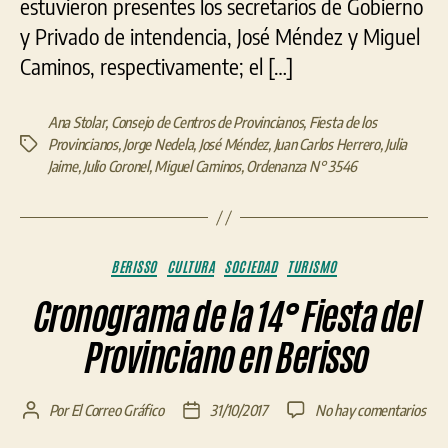
estuvieron presentes los secretarios de Gobierno
y Privado de intendencia, José Méndez y Miguel
Caminos, respectivamente; el […]
Ana Stolar
,
Consejo de Centros de Provincianos
,
Fiesta de los
Provincianos
,
Jorge Nedela
,
José Méndez
,
Juan Carlos Herrero
,
Julia
Etiquetas
Jaime
,
Julio Coronel
,
Miguel Caminos
,
Ordenanza N° 3546
Categorías
BERISSO
CULTURA
SOCIEDAD
TURISMO
Cronograma de la 14° Fiesta del
Provinciano en Berisso
en
Por
El Correo Gráfico
31/10/2017
No hay comentarios
Autor
Fecha
Cro
de
de