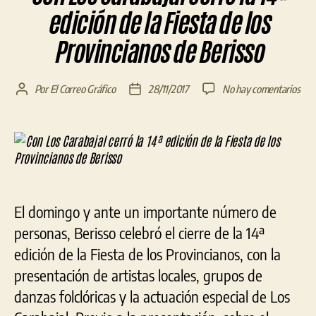
edición de la Fiesta de los
Provincianos de Berisso
en
Por
El Correo Gráfico
28/11/2017
No hay comentarios
Autor
Fecha
Con
de
de
Los
la
la
Cara
entrada
entrada
cerr
la
14ª
edic
El domingo y ante un importante número de
de
la
personas, Berisso celebró el cierre de la 14ª
Fies
edición de la Fiesta de los Provincianos, con la
de
presentación de artistas locales, grupos de
los
Prov
danzas folclóricas y la actuación especial de Los
de