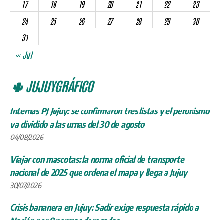
17
18
19
20
21
22
23
24
25
26
27
28
29
30
31
« Jul
🌵 JUJUYGRÁFICO
Internas PJ Jujuy: se confirmaron tres listas y el peronismo
va dividido a las urnas del 30 de agosto
04/08/2026
Viajar con mascotas: la norma oficial de transporte
nacional de 2025 que ordena el mapa y llega a Jujuy
30/07/2026
Crisis bananera en Jujuy: Sadir exige respuesta rápido a