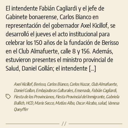
El intendente Fabián Cagliardi y el jefe de
Gabinete bonaerense, Carlos Bianco en
representación del gobernador Axel Kicillof, se
desarrolló el jueves el acto institucional para
celebrar los 150 años de la fundación de Berisso
en el Club Almafuerte, calle 8 y 156. Además,
estuvieron presentes el ministro provincial de
Salud, Daniel Gollán; el intendente […]
Axel Kicillof
,
Berisso
,
Carlos Bianco
,
Carlos Nazar
,
Club Almafuerte
,
Daniel Gollan
,
Embajadoras Culturales
,
Ensenada
,
Fabián Cagliardi
,
Fiesta de los Provincianos
,
Fiesta Provincial del Inmigrante
,
Gabriela
Etiquetas
Bullich
,
HCD
,
Mario Secco
,
Matías Alba
,
Oscar Alcoba
,
salud
,
Vanesa
Queyffer