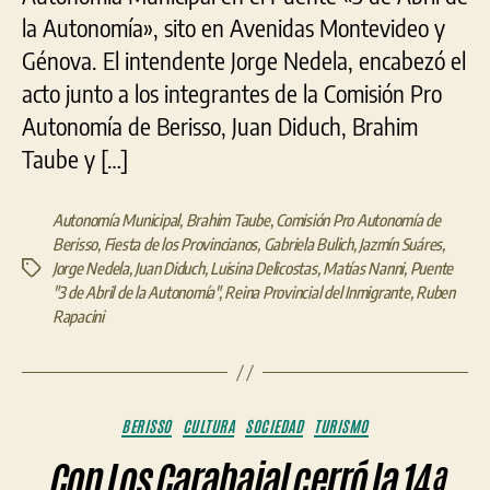
Berisso
la Autonomía», sito en Avenidas Montevideo y
Génova. El intendente Jorge Nedela, encabezó el
acto junto a los integrantes de la Comisión Pro
Autonomía de Berisso, Juan Diduch, Brahim
Taube y […]
Autonomía Municipal
,
Brahim Taube
,
Comisión Pro Autonomía de
Berisso
,
Fiesta de los Provincianos
,
Gabriela Bulich
,
Jazmín Suáres
,
Jorge Nedela
,
Juan Diduch
,
Luisina Delicostas
,
Matías Nanni
,
Puente
Etiquetas
"3 de Abril de la Autonomía"
,
Reina Provincial del Inmigrante
,
Ruben
Rapacini
Categorías
BERISSO
CULTURA
SOCIEDAD
TURISMO
Con Los Carabajal cerró la 14ª