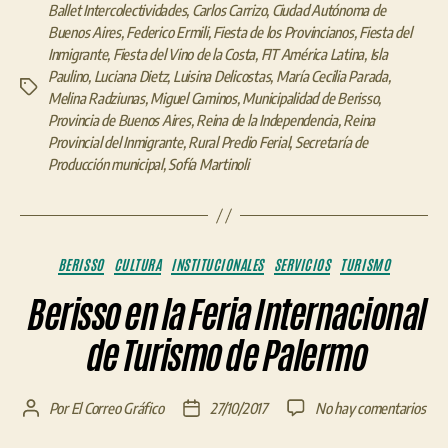
Ballet Intercolectividades
,
Carlos Carrizo
,
Ciudad Autónoma de
Buenos Aires
,
Federico Ermili
,
Fiesta de los Provincianos
,
Fiesta del
Inmigrante
,
Fiesta del Vino de la Costa
,
FIT América Latina
,
Isla
Paulino
,
Luciana Dietz
,
Luisina Delicostas
,
María Cecilia Parada
,
Etiquetas
Melina Radziunas
,
Miguel Caminos
,
Municipalidad de Berisso
,
Provincia de Buenos Aires
,
Reina de la Independencia
,
Reina
Provincial del Inmigrante
,
Rural Predio Ferial
,
Secretaría de
Producción municipal
,
Sofía Martinoli
Categorías
BERISSO
CULTURA
INSTITUCIONALES
SERVICIOS
TURISMO
Berisso en la Feria Internacional
de Turismo de Palermo
en
Por
El Correo Gráfico
27/10/2017
No hay comentarios
Autor
Fecha
Beri
de
de