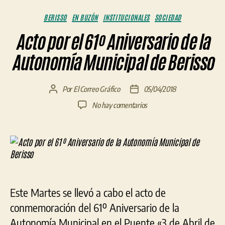
Categorías
BERISSO
EN BUZÓN
INSTITUCIONALES
SOCIEDAD
Acto por el 61º Aniversario de la
Autonomía Municipal de Berisso
Por
El Correo Gráfico
05/04/2018
Autor
Fecha
de
de
en
No hay comentarios
la
la
Acto
entrada
entrada
por
el
61º
Aniversario
de
la
Este Martes se llevó a cabo el acto de
Autonomía
Municipal
conmemoración del 61º Aniversario de la
de
Autonomía Municipal en el Puente «3 de Abril de