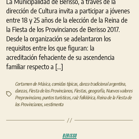
La Municipalidad de Berisso, a través de la
del
Pro
dirección de Cultura invita a participar a jóvenes
y
entre 18 y 25 años de la elección de la Reina de
cer
la Fiesta de los Provincianos de Berisso 2017.
de
Val
Desde la organización se adelantaron los
requisitos entre los que figuran: la
acreditación fehaciente de su ascendencia
familiar respecto a […]
Certamen de Música
,
comidas típicas
,
danza tradicional argentina
,
danzas
,
Fiesta de los Provincianos
,
Fiestas
,
geografía
,
Nuevos valores
Etiquetas
Preprovinciano
,
puntos turísticos
,
raíz folklórica
,
Reina de la Fiesta de
los Provincianos
,
vestimenta
Categorías
BERISSO