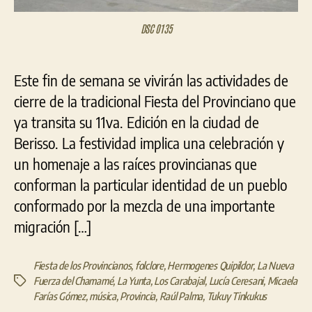
DSC 0135
Este fin de semana se vivirán las actividades de
cierre de la tradicional Fiesta del Provinciano que
ya transita su 11va. Edición en la ciudad de
Berisso. La festividad implica una celebración y
un homenaje a las raíces provincianas que
conforman la particular identidad de un pueblo
conformado por la mezcla de una importante
migración […]
Fiesta de los Provincianos
,
folclore
,
Hermogenes Quipildor
,
La Nueva
Fuerza del Chamamé
,
La Yunta
,
Los Carabajal
,
Lucía Ceresani
,
Micaela
Etiquetas
Farías Gómez
,
música
,
Provincia
,
Raúl Palma
,
Tukuy Tinkukus