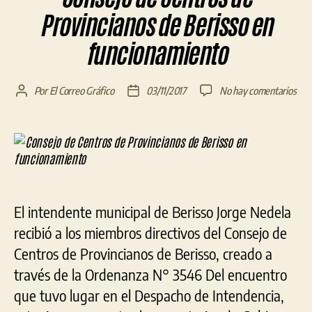
Provincianos de Berisso en
funcionamiento
en
Por
El Correo Gráfico
03/11/2017
No hay comentarios
Autor
Fecha
Con
de
de
de
la
la
Cen
entrada
entrada
de
Prov
de
Beri
El intendente municipal de Berisso Jorge Nedela
en
fun
recibió a los miembros directivos del Consejo de
Centros de Provincianos de Berisso, creado a
través de la Ordenanza N° 3546 Del encuentro
que tuvo lugar en el Despacho de Intendencia,