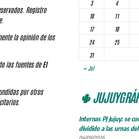
3
4
servados. Registro
10
11
e.
17
18
ente la opinión de los
24
25
31
ndo las fuentes de
El
« Jul
fundidas por otros
🌵 JUJUYGRÁF
citarios.
Internas PJ Jujuy: se c
dividido a las urnas de
04/08/2026