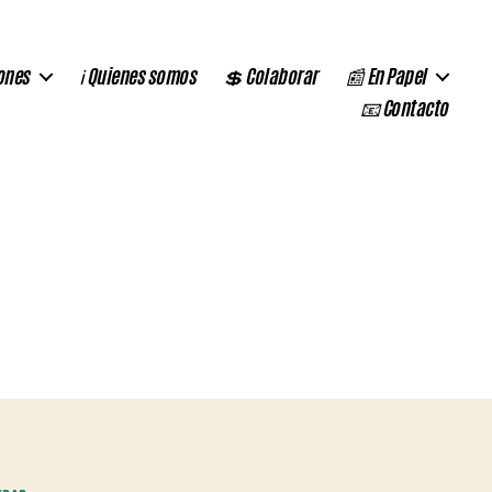
ones
ℹ️ Quienes somos
💲 Colaborar
📰 En Papel
📧 Contacto