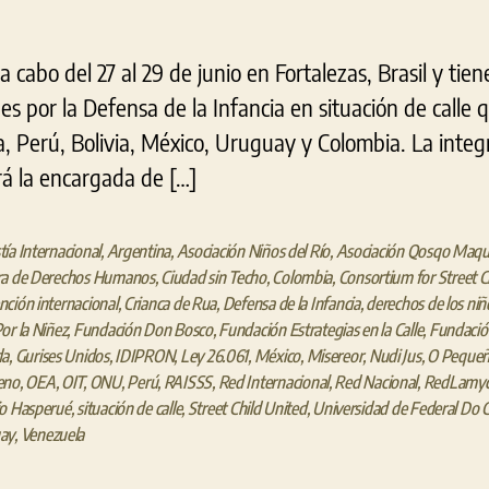
a cabo del 27 al 29 de junio en Fortalezas, Brasil y tie
s por la Defensa de la Infancia en situación de calle 
, Perú, Bolivia, México, Uruguay y Colombia. La integr
á la encargada de […]
ía Internacional
,
Argentina
,
Asociación Niños del Río
,
Asociación Qosqo Maqu
ra de Derechos Humanos
,
Ciudad sin Techo
,
Colombia
,
Consortium for Street C
ción internacional
,
Crianca de Rua
,
Defensa de la Infancia
,
derechos de los niñ
or la Niñez
,
Fundación Don Bosco
,
Fundación Estrategias en la Calle
,
Fundaci
da
,
Gurises Unidos
,
IDIPRON
,
Ley 26.061
,
México
,
Misereor
,
Nudi Jus
,
O Peque
eno
,
OEA
,
OIT
,
ONU
,
Perú
,
RAISSS
,
Red Internacional
,
Red Nacional
,
RedLamy
io Hasperué
,
situación de calle
,
Street Child United
,
Universidad de Federal Do 
ay
,
Venezuela