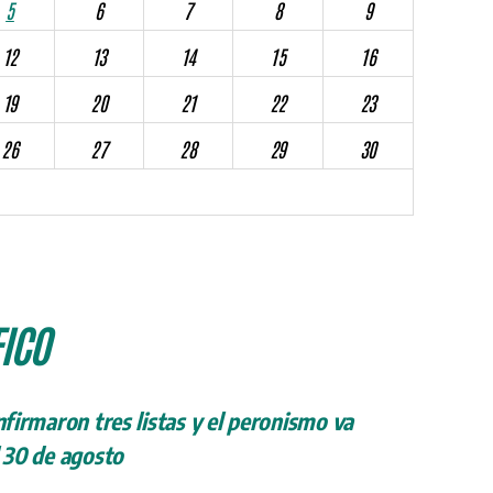
5
6
7
8
9
12
13
14
15
16
19
20
21
22
23
26
27
28
29
30
ICO
onfirmaron tres listas y el peronismo va
l 30 de agosto