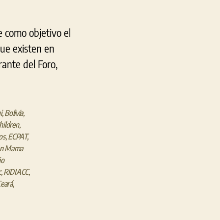
ne como objetivo el
que existen en
ante del Foro,
i
,
Bolivia
,
hildren
,
os
,
ECPAT
,
ón Mama
ño
c
,
RIDIACC
,
Ceará
,