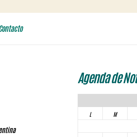
Contacto
Agenda de Not
L
M
entina