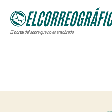
ELCORREOGRÁFICO
El portal del sobre que no es ensobrado