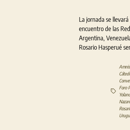
La jornada se llevará 
encuentro de las Rede
Argentina, Venezuela
Rosario Hasperué ser
Amnist
Cáted
Conven
Foro P
Etiquetas
Yolan
Nazar
Rosar
Urugu