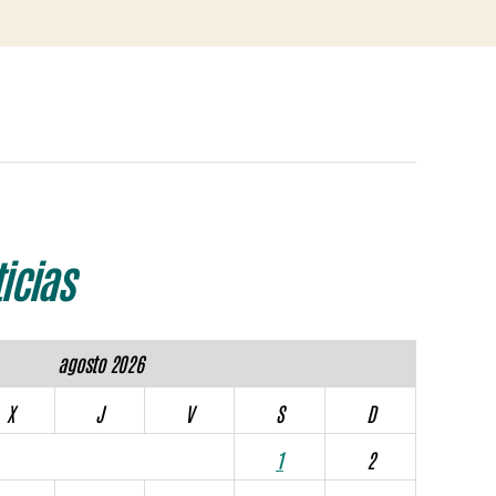
icias
agosto 2026
X
J
V
S
D
1
2