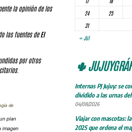
17
18
ente la opinión de los
24
25
31
ndo las fuentes de
El
« Jul
fundidas por otros
🌵 JUJUYGRÁF
citarios.
Internas PJ Jujuy: se c
dividido a las urnas de
04/08/2026
ogía de
Viajar con mascotas: la
un plan
2025 que ordena el map
la imagen