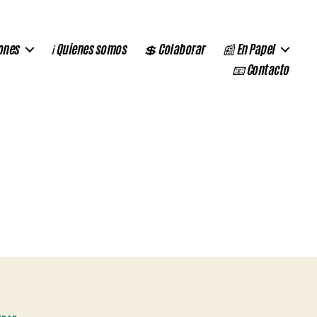
ones
ℹ️ Quienes somos
💲 Colaborar
📰 En Papel
📧 Contacto