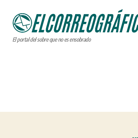
ELCORREOGRÁFICO
El portal del sobre que no es ensobrado