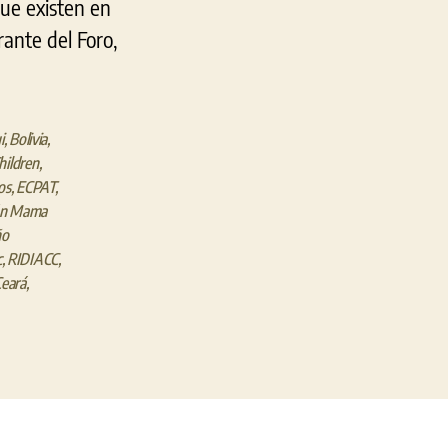
que existen en
en
ante del Foro,
la
RIDIACC
i
,
Bolivia
,
hildren
,
os
,
ECPAT
,
ón Mama
ño
c
,
RIDIACC
,
Ceará
,