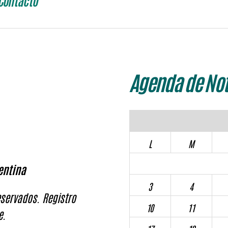
Contacto
Agenda de Not
L
M
entina
3
4
servados. Registro
10
11
e.