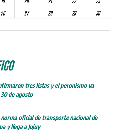
19
20
21
22
23
26
27
28
29
30
ICO
onfirmaron tres listas y el peronismo va
l 30 de agosto
 norma oficial de transporte nacional de
a y llega a Jujuy