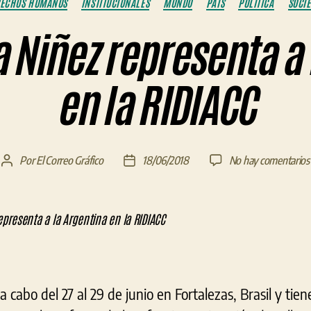
RECHOS HUMANOS
INSTITUCIONALES
MUNDO
PAÍS
POLÍTICA
SOCI
la Niñez representa a
en la RIDIACC
Por
El Correo Gráfico
18/06/2018
No hay comentarios
Autor
Fecha
de
de
la
la
entrada
entrada
a cabo del 27 al 29 de junio en Fortalezas, Brasil y tie