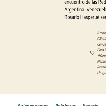
encuentro de las Rede
Argentina, Venezuela
Rosario Hasperué ser
Amnist
Cáted
Conven
Foro P
Etiquetas
Yolan
Nazar
Rosar
Urugu