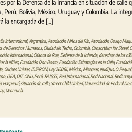
s por la Defensa de la Infancia en situación de calle 
, Perú, Bolivia, México, Uruguay y Colombia. La integr
á la encargada de […]
ía Internacional
,
Argentina
,
Asociación Niños del Río
,
Asociación Qosqo Maqu
ra de Derechos Humanos
,
Ciudad sin Techo
,
Colombia
,
Consortium for Street C
ción internacional
,
Crianca de Rua
,
Defensa de la Infancia
,
derechos de los niñ
or la Niñez
,
Fundación Don Bosco
,
Fundación Estrategias en la Calle
,
Fundaci
da
,
Gurises Unidos
,
IDIPRON
,
Ley 26.061
,
México
,
Misereor
,
Nudi Jus
,
O Peque
eno
,
OEA
,
OIT
,
ONU
,
Perú
,
RAISSS
,
Red Internacional
,
Red Nacional
,
RedLamy
io Hasperué
,
situación de calle
,
Street Child United
,
Universidad de Federal Do 
ay
,
Venezuela