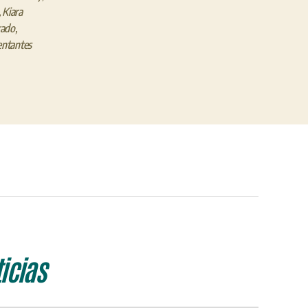
,
Kiara
rado
,
entantes
icias