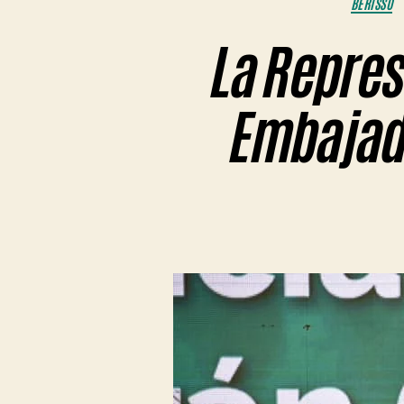
BERISSO
La Repres
Embajado