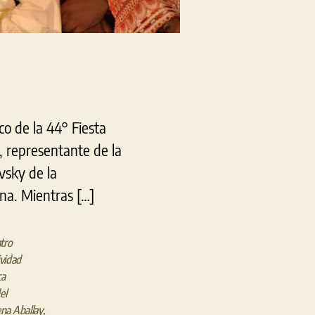
co de la 44° Fiesta
, representante de la
vsky de la
na. Mientras […]
tro
ividad
ca
el
na Aballay
,