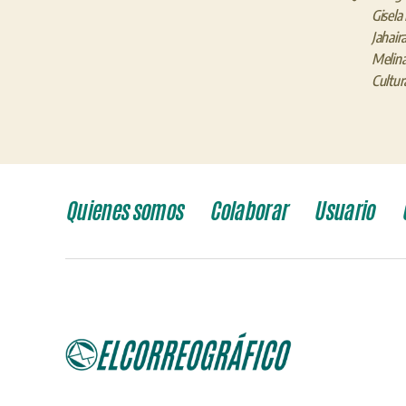
Gisela
Jahair
Melina
Cultur
Quienes somos
Colaborar
Usuario