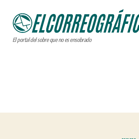
ELCORREOGRÁFICO
El portal del sobre que no es ensobrado