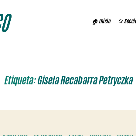
🏠 Inicio
📂 Secci
Etiqueta:
Gisela Recabarra Petryczka
Categorías