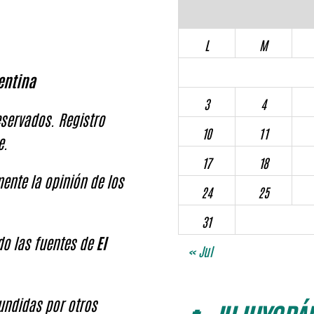
L
M
entina
3
4
servados. Registro
10
11
e.
17
18
ente la opinión de los
24
25
31
ndo las fuentes de
El
« Jul
fundidas por otros