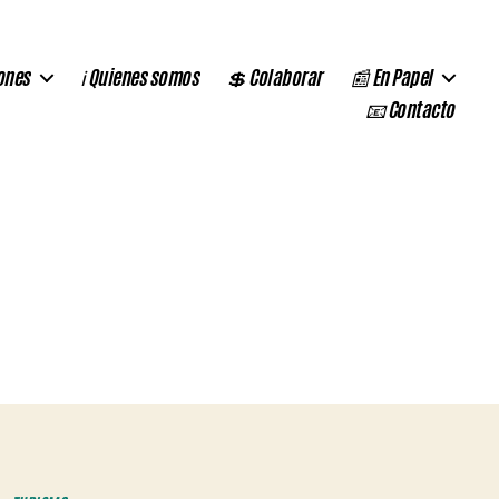
ones
ℹ️ Quienes somos
💲 Colaborar
📰 En Papel
📧 Contacto