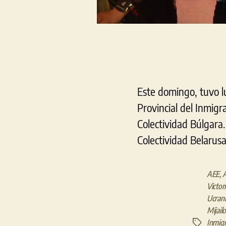
Este domingo, tuvo lu
Provincial del Inmigr
Colectividad Búlgara
Colectividad Belarus
AEE
,
A
Victor
Ucran
Mijail
Inmig
Etiquetas