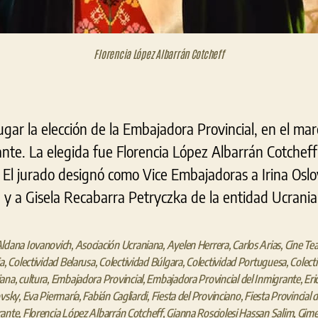
Florencia López Albarrán Cotcheff
gar la elección de la Embajadora Provincial, en el mar
ante. La elegida fue Florencia López Albarrán Cotcheff
. El jurado designó como Vice Embajadoras a Irina Oslo
a y a Gisela Recabarra Petryczka de la entidad Ucrania
ldana Iovanovich
,
Asociación Ucraniana
,
Ayelen Herrera
,
Carlos Arias
,
Cine Tea
ia
,
Colectividad Belarusa
,
Colectividad Búlgara
,
Colectividad Portuguesa
,
Colect
iana
,
cultura
,
Embajadora Provincial
,
Embajadora Provincial del Inmigrante
,
Eri
ovsky
,
Eva Piermaría
,
Fabián Cagliardi
,
Fiesta del Provinciano
,
Fiesta Provincial d
rante
,
Florencia López Albarrán Cotcheff
,
Gianna Rosciolesi Hassan Salim
,
Gime