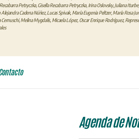
 Recabarra Petryczka
,
Gisella Recabarra Petryczka
,
Irina Oslovsky
,
Juliana Iturbe
a Alejandra Cadena Núñez
,
Lucas Spivak
,
María Eugenia Peltzer
,
María Rosa Ju
 Cernuschi
,
Melina Mygdalis
,
Micaela López
,
Oscar Enrique Rodríguez
,
Repres
ales
Contacto
Agenda de Not