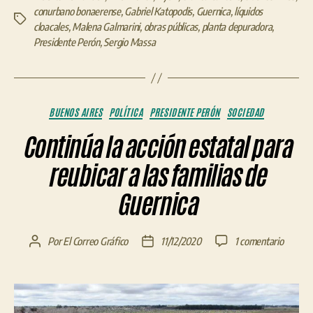
conurbano bonaerense
,
Gabriel Katopodis
,
Guernica
,
líquidos
Etiquetas
cloacales
,
Malena Galmarini
,
obras públicas
,
planta depuradora
,
Presidente Perón
,
Sergio Massa
Categorías
BUENOS AIRES
POLÍTICA
PRESIDENTE PERÓN
SOCIEDAD
Continúa la acción estatal para
reubicar a las familias de
Guernica
en
Por
El Correo Gráfico
11/12/2020
1 comentario
Autor
Fecha
Continú
de
de
la
la
la
acción
entrada
entrada
estatal