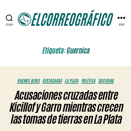
Buscar
Menú
ELCORREOGRÁFICO
Etiqueta:
Guernica
Categorías
BUENOS AIRES
DESTACADAS
LA PLATA
POLÍTICA
SOCIEDAD
Acusaciones cruzadas entre
Kicillof y Garro mientras crecen
las tomas de tierras en La Plata