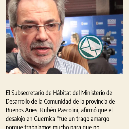
imp
un
acu
El Subsecretario de Hábitat del Ministerio de
Desarrollo de la Comunidad de la provincia de
Buenos Aries, Rubén Pascolini, afirmó que el
desalojo en Guernica “fue un trago amargo
porque trabajamos mucho para que no