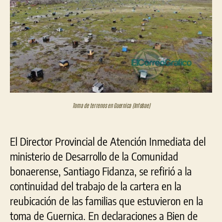
para
reubica
a
las
familias
de
Guernic
Toma de terrenos en Guernica (Infobae)
El Director Provincial de Atención Inmediata del
ministerio de Desarrollo de la Comunidad
bonaerense, Santiago Fidanza, se refirió a la
continuidad del trabajo de la cartera en la
reubicación de las familias que estuvieron en la
toma de Guernica. En declaraciones a Bien de