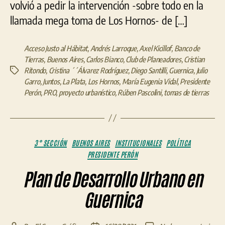
volvió a pedir la intervención -sobre todo en la
llamada mega toma de Los Hornos- de […]
Acceso Justo al Hábitat
,
Andrés Larroque
,
Axel Kicillof
,
Banco de
Tierras
,
Buenos Aires
,
Carlos Bianco
,
Club de Planeadores
,
Cristian
Ritondo
,
Cristina ´´Álvarez Rodríguez
,
Diego Santilli
,
Guernica
,
Julio
Etiquetas
Garro
,
Juntos
,
La Plata
,
Los Hornos
,
María Eugenia Vidal
,
Presidente
Perón
,
PRO
,
proyecto urbanístico
,
Rúben Pascolini
,
tomas de tierras
Categorías
3° SECCIÓN
BUENOS AIRES
INSTITUCIONALES
POLÍTICA
PRESIDENTE PERÓN
Plan de Desarrollo Urbano en
Guernica