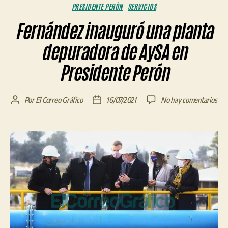
PRESIDENTE PERÓN
SERVICIOS
Fernández inauguró una planta
depuradora de AySA en
Presidente Perón
en
Por
El Correo Gráfico
16/07/2021
No hay comentarios
Autor
Fecha
Fer
de
de
ina
la
la
una
entrada
entrada
pla
dep
de
Ay
en
Pre
Per