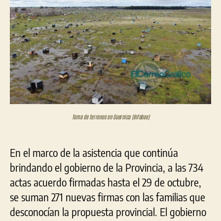
por
la
toma
de
tierras
en
Guerni
Toma de terrenos en Guernica (Infobae)
En el marco de la asistencia que continúa
brindando el gobierno de la Provincia, a las 734
actas acuerdo firmadas hasta el 29 de octubre,
se suman 271 nuevas firmas con las familias que
desconocían la propuesta provincial. El gobierno