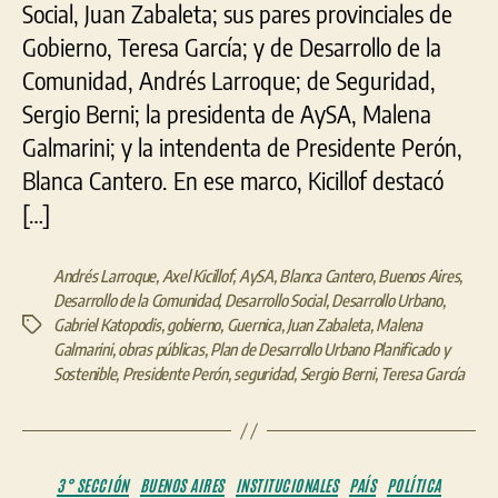
Social, Juan Zabaleta; sus pares provinciales de
Gobierno, Teresa García; y de Desarrollo de la
Comunidad, Andrés Larroque; de Seguridad,
Sergio Berni; la presidenta de AySA, Malena
Galmarini; y la intendenta de Presidente Perón,
Blanca Cantero. En ese marco, Kicillof destacó
[…]
Andrés Larroque
,
Axel Kicillof
,
AySA
,
Blanca Cantero
,
Buenos Aires
,
Desarrollo de la Comunidad
,
Desarrollo Social
,
Desarrollo Urbano
,
Gabriel Katopodis
,
gobierno
,
Guernica
,
Juan Zabaleta
,
Malena
Etiquetas
Galmarini
,
obras públicas
,
Plan de Desarrollo Urbano Planificado y
Sostenible
,
Presidente Perón
,
seguridad
,
Sergio Berni
,
Teresa García
Categorías
3° SECCIÓN
BUENOS AIRES
INSTITUCIONALES
PAÍS
POLÍTICA