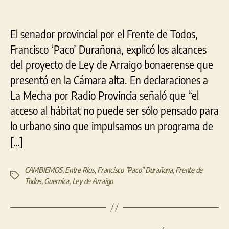
bon
par
el
El senador provincial por el Frente de Todos,
acc
Francisco ‘Paco’ Durañona, explicó los alcances
a
del proyecto de Ley de Arraigo bonaerense que
tier
pro
presentó en la Cámara alta. En declaraciones a
La Mecha por Radio Provincia señaló que “el
acceso al hábitat no puede ser sólo pensado para
lo urbano sino que impulsamos un programa de
[…]
CAMBIEMOS
,
Entre Ríos
,
Francisco "Paco" Durañona
,
Frente de
Etiquetas
Todos
,
Guernica
,
Ley de Arraigo