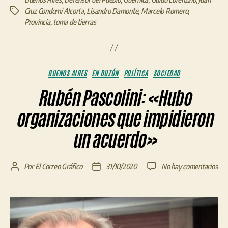
Cruz Condomí Alcorta
,
Lisandro Damonte
,
Marcelo Romero
,
Etiquetas
Provincia
,
toma de tierras
Categorías
BUENOS AIRES
EN BUZÓN
POLÍTICA
SOCIEDAD
Rubén Pascolini: «Hubo
organizaciones que impidieron
un acuerdo»
en
Por
El Correo Gráfico
31/10/2020
No hay comentarios
Autor
Fecha
Rub
de
de
Pasc
la
la
«H
entrada
entrada
org
que