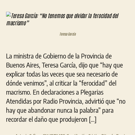
de
de
Garc
la
la
“No
entrada
entrada
ten
que
olvi
Teresa García
la
fer
del
La ministra de Gobierno de la Provincia de
mac
Buenos Aires, Teresa García, dijo que “hay que
explicar todas las veces que sea necesario de
dónde venimos”, al criticar la “ferocidad” del
macrismo. En declaraciones a Plegarias
Atendidas por Radio Provincia, advirtió que “no
hay que abandonar nunca la palabra” para
recordar el daño que produjeron […]