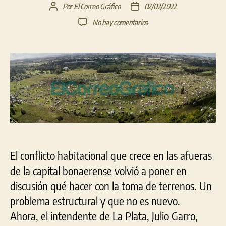
Por
El Correo Gráfico
02/02/2022
Autor
Fecha
de
de
en
No hay comentarios
la
la
Acusaciones
entrada
entrada
cruzadas
entre
Kicillof
y
Garro
mientras
crecen
las
tomas
de
El conflicto habitacional que crece en las afueras
tierras
en
de la capital bonaerense volvió a poner en
La
discusión qué hacer con la toma de terrenos. Un
Plata
problema estructural y que no es nuevo.
Ahora, el intendente de La Plata, Julio Garro,