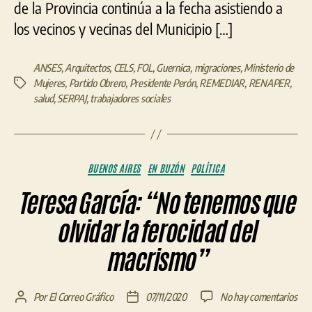
de la Provincia continúa a la fecha asistiendo a
los vecinos y vecinas del Municipio […]
ANSES
,
Arquitectos
,
CELS
,
FOL
,
Guernica
,
migraciones
,
Ministerio de
Mujeres
,
Partido Obrero
,
Presidente Perón
,
REMEDIAR
,
RENAPER
,
Etiquetas
salud
,
SERPAJ
,
trabajadores sociales
Categorías
BUENOS AIRES
EN BUZÓN
POLÍTICA
Teresa García: “No tenemos que
olvidar la ferocidad del
macrismo”
en
Por
El Correo Gráfico
07/11/2020
No hay comentarios
Autor
Fecha
Ter