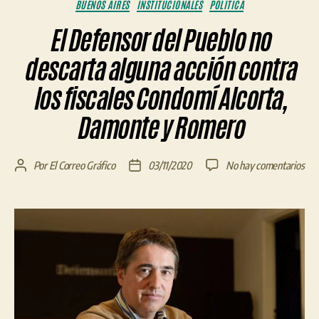
Categorías
BUENOS AIRES
INSTITUCIONALES
POLÍTICA
El Defensor del Pueblo no
descarta alguna acción contra
los fiscales Condomí Alcorta,
Damonte y Romero
en
Por
El Correo Gráfico
03/11/2020
No hay comentarios
Autor
Fecha
El
de
de
Def
la
la
del
entrada
entrada
Pue
no
des
alg
acc
con