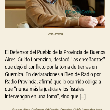
los
fisc
Con
Alco
Da
y
Ro
Guido Lorenzino
El Defensor del Pueblo de la Provincia de Buenos
Aires, Guido Lorenzino, destacó “las enseñanzas”
que dejó el conflicto por la toma de tierras en
Guernica. En declaraciones a Bien de Radio por
Radio Provincia, afirmó que lo ocurrido obliga a
que “nunca más la justicia y los fiscales
intervengan en una toma”, sino que […]
Buenos Aires
,
Defensor del Pueblo
,
Guernica
,
Guido Lorenzino
,
Juan