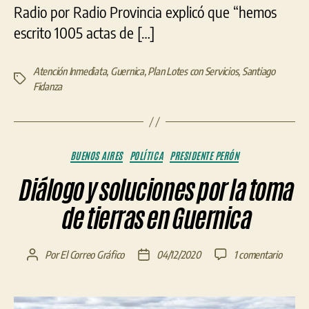
Radio por Radio Provincia explicó que “hemos
escrito 1005 actas de […]
Atención Inmediata
,
Guernica
,
Plan Lotes con Servicios
,
Santiago
Etiquetas
Fidanza
Categorías
BUENOS AIRES
POLÍTICA
PRESIDENTE PERÓN
Diálogo y soluciones por la toma
de tierras en Guernica
en
Por
El Correo Gráfico
04/12/2020
1 comentario
Autor
Fecha
Diálog
de
de
y
la
la
solucio
entrada
entrada