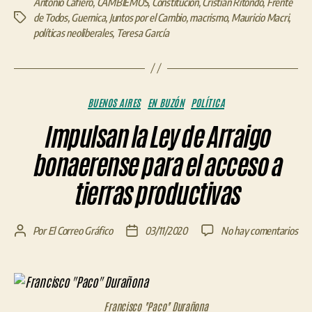
Antonio Cafiero
,
CAMBIEMOS
,
Constitución
,
Cristian Ritondo
,
Frente
de Todos
,
Guernica
,
Juntos por el Cambio
,
macrismo
,
Mauricio Macri
,
Etiquetas
políticas neoliberales
,
Teresa García
Categorías
BUENOS AIRES
EN BUZÓN
POLÍTICA
Impulsan la Ley de Arraigo
bonaerense para el acceso a
tierras productivas
en
Por
El Correo Gráfico
03/11/2020
No hay comentarios
Autor
Fecha
Imp
de
de
la
la
la
Ley
entrada
entrada
de
Francisco "Paco" Durañona
Arr