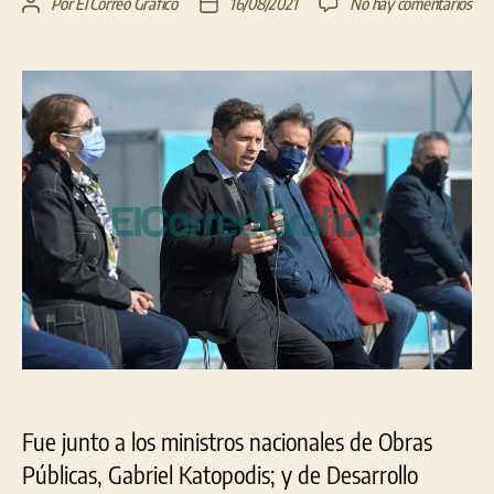
en
Por
El Correo Gráfico
16/08/2021
No hay comentarios
Autor
Fecha
Pla
de
de
de
la
la
Des
entrada
entrada
Urb
en
Gue
Fue junto a los ministros nacionales de Obras
Públicas, Gabriel Katopodis; y de Desarrollo