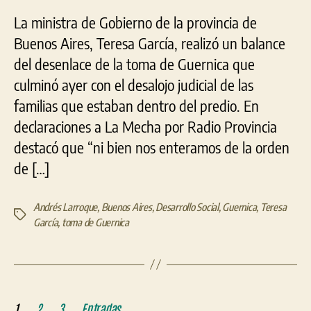
La ministra de Gobierno de la provincia de
Buenos Aires, Teresa García, realizó un balance
del desenlace de la toma de Guernica que
culminó ayer con el desalojo judicial de las
familias que estaban dentro del predio. En
declaraciones a La Mecha por Radio Provincia
destacó que “ni bien nos enteramos de la orden
de […]
Andrés Larroque
,
Buenos Aires
,
Desarrollo Social
,
Guernica
,
Teresa
Etiquetas
García
,
toma de Guernica
Paginación
1
2
3
Entradas
→