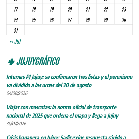
17
18
19
20
21
22
23
24
25
26
27
28
29
30
31
« Jul
🌵 JUJUYGRÁFICO
Internas PJ Jujuy: se confirmaron tres listas y el peronismo
va dividido a las urnas del 30 de agosto
04/08/2026
Viajar con mascotas: la norma oficial de transporte
nacional de 2025 que ordena el mapa y llega a Jujuy
30/07/2026
Crisis bananera en Jujuy: Sadir exige respuesta rápido a