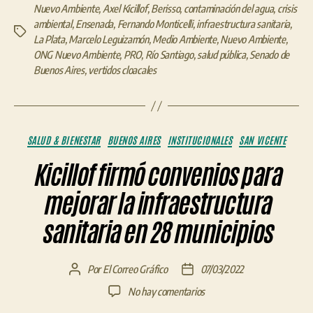
Nuevo Ambiente
,
Axel Kicillof
,
Berisso
,
contaminación del agua
,
crisis
ambiental
,
Ensenada
,
Fernando Monticelli
,
infraestructura sanitaria
,
Etiquetas
La Plata
,
Marcelo Leguizamón
,
Medio Ambiente
,
Nuevo Ambiente
,
ONG Nuevo Ambiente
,
PRO
,
Río Santiago
,
salud pública
,
Senado de
Buenos Aires
,
vertidos cloacales
Categorías
SALUD & BIENESTAR
BUENOS AIRES
INSTITUCIONALES
SAN VICENTE
Kicillof firmó convenios para
mejorar la infraestructura
sanitaria en 28 municipios
Por
El Correo Gráfico
07/03/2022
Autor
Fecha
de
de
en
No hay comentarios
la
la
Kicillof