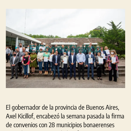
entrada
entrada
firmó
convenios
para
mejorar
la
infraestructura
sanitaria
en
28
municipios
El gobernador de la provincia de Buenos Aires,
Axel Kicillof, encabezó la semana pasada la firma
de convenios con 28 municipios bonaerenses