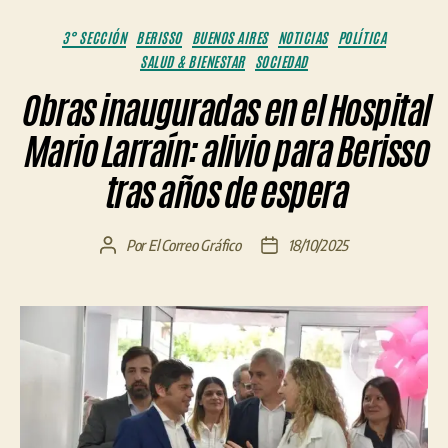
Categorías
3° SECCIÓN
BERISSO
BUENOS AIRES
NOTICIAS
POLÍTICA
SALUD & BIENESTAR
SOCIEDAD
Obras inauguradas en el Hospital
Mario Larraín: alivio para Berisso
tras años de espera
Por
El Correo Gráfico
18/10/2025
Autor
Fecha
de
de
la
la
entrada
entrada