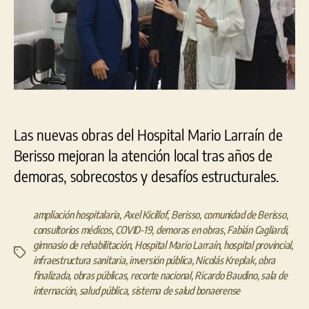
Las nuevas obras del Hospital Mario Larraín de
Berisso mejoran la atención local tras años de
demoras, sobrecostos y desafíos estructurales.
ampliación hospitalaria
,
Axel Kicillof
,
Berisso
,
comunidad de Berisso
,
consultorios médicos
,
COVID-19
,
demoras en obras
,
Fabián Cagliardi
,
gimnasio de rehabilitación
,
Hospital Mario Larraín
,
hospital provincial
,
Etiquetas
infraestructura sanitaria
,
inversión pública
,
Nicolás Kreplak
,
obra
finalizada
,
obras públicas
,
recorte nacional
,
Ricardo Baudino
,
sala de
internación
,
salud pública
,
sistema de salud bonaerense