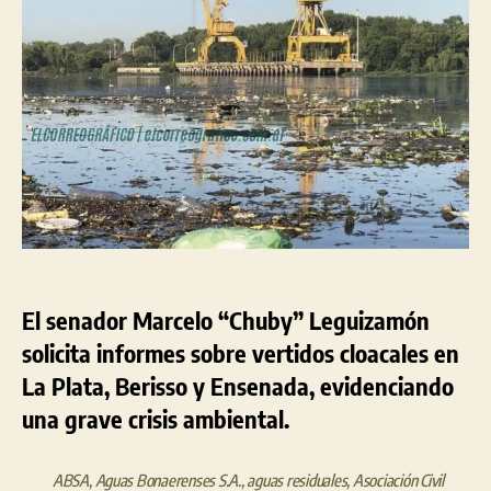
urgentes
e
informes
sobre
vertidos
cloacales
en
La
Plata
y
Berisso
El senador Marcelo “Chuby” Leguizamón
solicita informes sobre vertidos cloacales en
La Plata, Berisso y Ensenada, evidenciando
una grave crisis ambiental.
ABSA
,
Aguas Bonaerenses S.A.
,
aguas residuales
,
Asociación Civil