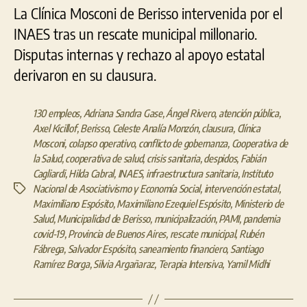
La Clínica Mosconi de Berisso intervenida por el
INAES tras un rescate municipal millonario.
Disputas internas y rechazo al apoyo estatal
derivaron en su clausura.
130 empleos
,
Adriana Sandra Gase
,
Ángel Rivero
,
atención pública
,
Axel Kicillof
,
Berisso
,
Celeste Analía Monzón
,
clausura
,
Clínica
Mosconi
,
colapso operativo
,
conflicto de gobernanza
,
Cooperativa de
la Salud
,
cooperativa de salud
,
crisis sanitaria
,
despidos
,
Fabián
Cagliardi
,
Hilda Cabral
,
INAES
,
infraestructura sanitaria
,
Instituto
Nacional de Asociativismo y Economía Social
,
intervención estatal
,
Etiquetas
Maximiliano Espósito
,
Maximiliano Ezequiel Espósito
,
Ministerio de
Salud
,
Municipalidad de Berisso
,
municipalización
,
PAMI
,
pandemia
covid-19
,
Provincia de Buenos Aires
,
rescate municipal
,
Rubén
Fábrega
,
Salvador Espósito
,
saneamiento financiero
,
Santiago
Ramírez Borga
,
Silvia Argañaraz
,
Terapia Intensiva
,
Yamil Midhi