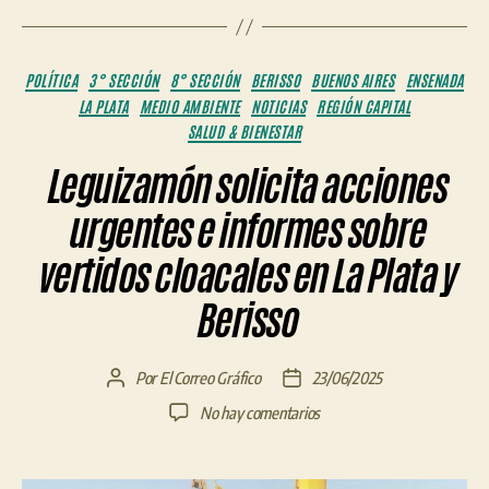
Categorías
POLÍTICA
3° SECCIÓN
8° SECCIÓN
BERISSO
BUENOS AIRES
ENSENADA
LA PLATA
MEDIO AMBIENTE
NOTICIAS
REGIÓN CAPITAL
SALUD & BIENESTAR
Leguizamón solicita acciones
urgentes e informes sobre
vertidos cloacales en La Plata y
Berisso
Por
El Correo Gráfico
23/06/2025
Autor
Fecha
de
de
en
No hay comentarios
la
la
Leguizamón
entrada
entrada
solicita
acciones