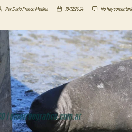
Por
Darío Franco Medina
18/12/2024
No hay comentari
Autor
Fecha
de
de
la
la
entrada
entrada