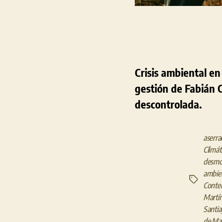
Crisis ambiental en 
gestión de Fabián 
descontrolada.
aserra
Climát
desmon
ambie
Etiquetas
Conten
Martí
Santi
de Ma