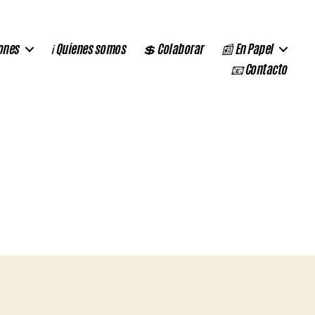
ones
ℹ️ Quienes somos
💲 Colaborar
📰 En Papel
📧 Contacto