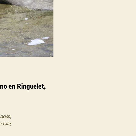
ino en Ringuelet,
vación
,
escate
,