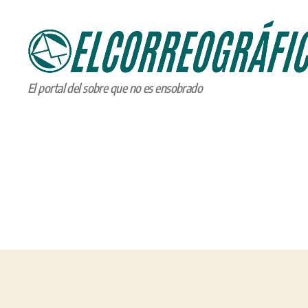
ELCORREOGRÁFICO
El portal del sobre que no es ensobrado