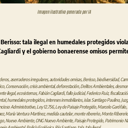
Imagen ilustrativa generada por IA
Berisso: tala ilegal en humedales protegidos viola 
Cagliardi y el gobierno bonaerense omisos permit
deros
,
aserraderos irregulares
,
autoridades omisas
,
Berisso
,
biodiversidad
,
Cam
ico
,
Conservación
,
crisis ambiental
,
deforestación
,
Delitos Ambientales
,
desmon
te ilegal
,
ecosistemas
,
Fabián Cagliardi
,
fallo judicial
,
Federico Ruiz
,
fiscalizació
ntal
,
humedales protegidos
,
intereses inmobiliarios
,
islas Santiago Paulino
,
Juz
cioso Administrativo
,
Ley 12.756
,
Ley de Paisaje Protegido
,
Marcelo Garófalo
,
nez
,
María Ventura Martínez
,
medida cautelar
,
monte ribereño
,
Monte Ribereño
ago
,
Nuevo Ambiente
,
ONG Nuevo Ambiente
,
Paisaje Protegido
,
Patrimonio Na
nejo Ambiental
,
Policía Ecológica
,
Río Santiago
,
tala
,
tala ilegal