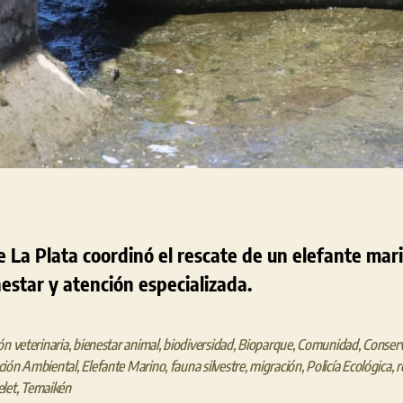
 La Plata coordinó el rescate de un elefante mar
estar y atención especializada.
ón veterinaria
,
bienestar animal
,
biodiversidad
,
Bioparque
,
Comunidad
,
Conser
ción Ambiental
,
Elefante Marino
,
fauna silvestre
,
migración
,
Policía Ecológica
,
r
let
,
Temaikén