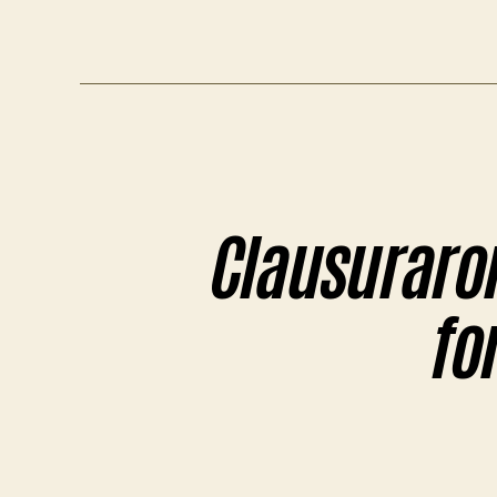
Clausuraron
for