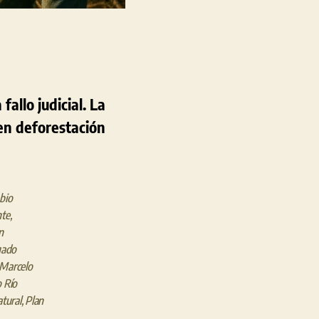
fallo judicial. La
en deforestación
bio
te
,
n
gado
Marcelo
 Río
tural
,
Plan