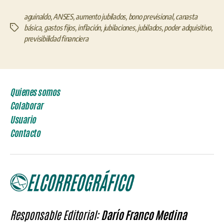
aguinaldo
,
ANSES
,
aumento jubilados
,
bono previsional
,
canasta
básica
,
gastos fijos
,
inflación
,
jubilaciones
,
jubilados
,
poder adquisitivo
,
Etiquetas
previsibilidad financiera
Quienes somos
Colaborar
Usuario
Contacto
Responsable Editorial:
Darío Franco Medina