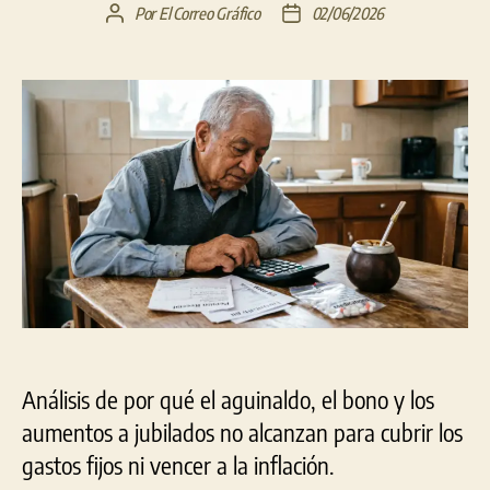
Por
El Correo Gráfico
02/06/2026
Autor
Fecha
de
de
la
la
entrada
entrada
Análisis de por qué el aguinaldo, el bono y los
aumentos a jubilados no alcanzan para cubrir los
gastos fijos ni vencer a la inflación.