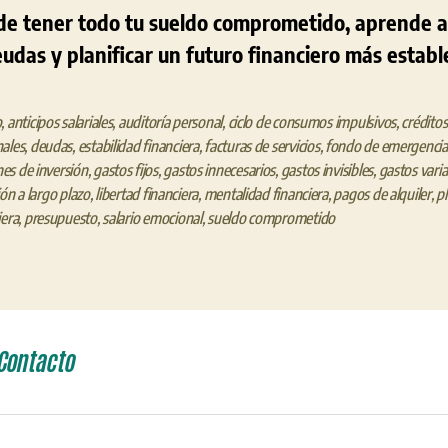
 de tener todo tu sueldo comprometido, aprende a
eudas y planificar un futuro financiero más establ
o
,
anticipos salariales
,
auditoría personal
,
ciclo de consumos impulsivos
,
créditos
ales
,
deudas
,
estabilidad financiera
,
facturas de servicios
,
fondo de emergencia
s de inversión
,
gastos fijos
,
gastos innecesarios
,
gastos invisibles
,
gastos varia
ión a largo plazo
,
libertad financiera
,
mentalidad financiera
,
pagos de alquiler
,
pl
iera
,
presupuesto
,
salario emocional
,
sueldo comprometido
Contacto