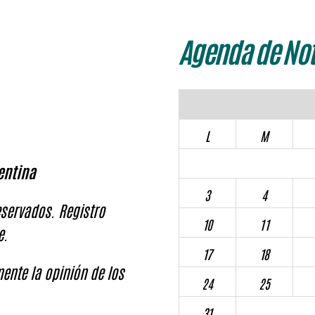
Agenda de Not
L
M
entina
3
4
servados. Registro
10
11
e.
17
18
ente la opinión de los
24
25
31