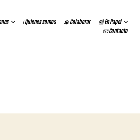
ones
ℹ️ Quienes somos
💲 Colaborar
📰 En Papel
📧 Contacto