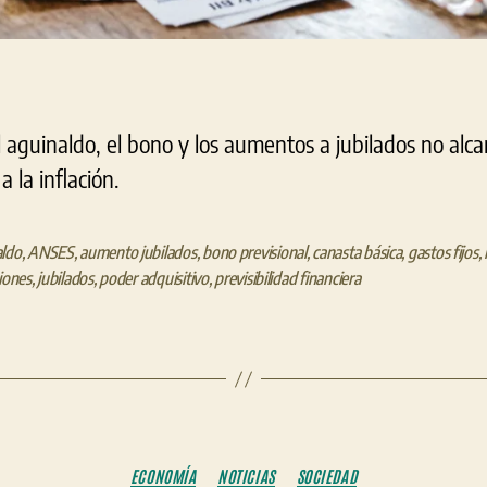
l aguinaldo, el bono y los aumentos a jubilados no alca
a la inflación.
aldo
,
ANSES
,
aumento jubilados
,
bono previsional
,
canasta básica
,
gastos fijos
,
ciones
,
jubilados
,
poder adquisitivo
,
previsibilidad financiera
Categorías
ECONOMÍA
NOTICIAS
SOCIEDAD