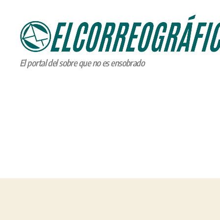
ELCORREOGRÁFICO
El portal del sobre que no es ensobrado