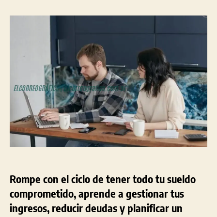
sue
la
la
est
entrada
entrada
com
Así
pue
rom
ese
cicl
Rompe con el ciclo de tener todo tu sueldo
comprometido, aprende a gestionar tus
ingresos, reducir deudas y planificar un