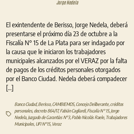
VERA
Jorge Nedela
El exintendente de Berisso, Jorge Nedela, deberá
presentarse el próximo día 23 de octubre a la
Fiscalía N° 15 de La Plata para ser indagado por
la causa que le iniciaron los trabajadores
municipales alcanzados por el VERAZ por la falta
de pagos de los créditos personales otorgados
por el Banco Ciudad. Nedela deberá compadecer
[…]
Banco Ciudad
,
Berisso
,
CAMBIEMOS
,
Concejo Deliberante
,
créditos
personales
,
decreto 864/17
,
Fabián Cagliardi
,
Fiscalía N° 15
,
Jorge
Etiquetas
Nedela
,
Juzgado de Garantías N°3
,
Pablo Nicolás Raele
,
Trabajadores
Municipales
,
UFI N°15
,
Veraz