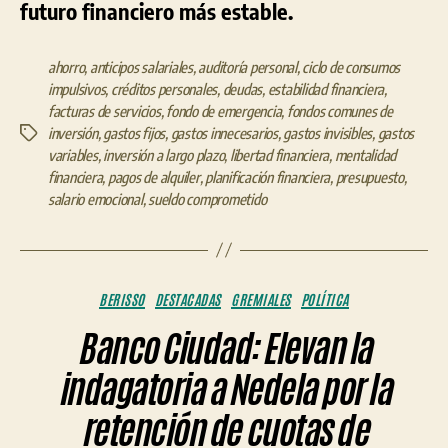
futuro financiero más estable.
ahorro
,
anticipos salariales
,
auditoría personal
,
ciclo de consumos
impulsivos
,
créditos personales
,
deudas
,
estabilidad financiera
,
facturas de servicios
,
fondo de emergencia
,
fondos comunes de
inversión
,
gastos fijos
,
gastos innecesarios
,
gastos invisibles
,
gastos
Etiquetas
variables
,
inversión a largo plazo
,
libertad financiera
,
mentalidad
financiera
,
pagos de alquiler
,
planificación financiera
,
presupuesto
,
salario emocional
,
sueldo comprometido
Categorías
BERISSO
DESTACADAS
GREMIALES
POLÍTICA
Banco Ciudad: Elevan la
indagatoria a Nedela por la
retención de cuotas de