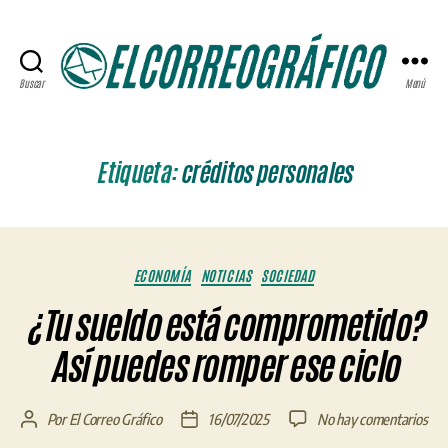
Buscar
Menú
ELCORREOGRÁFICO
Etiqueta:
créditos personales
Categorías
ECONOMÍA
NOTICIAS
SOCIEDAD
¿Tu sueldo está comprometido?
Así puedes romper ese ciclo
en
Por
El Correo Gráfico
16/07/2025
No hay comentarios
Autor
Fecha
¿Tu
de
de