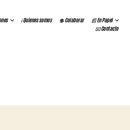
ones
ℹ️ Quienes somos
💲 Colaborar
📰 En Papel
📧 Contacto