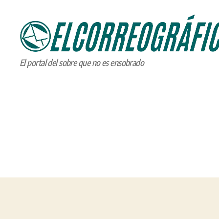
ELCORREOGRÁFICO
El portal del sobre que no es ensobrado