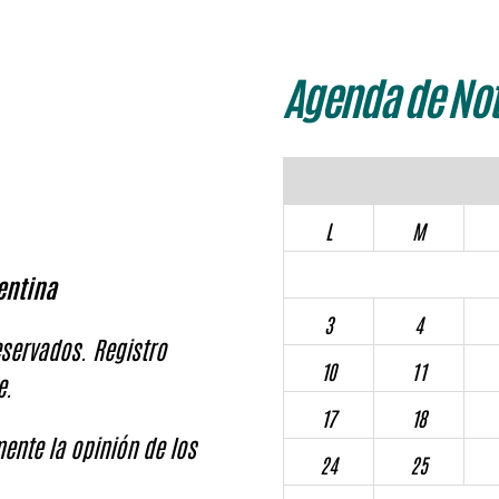
Agenda de Not
L
M
entina
3
4
servados. Registro
10
11
e.
17
18
ente la opinión de los
24
25