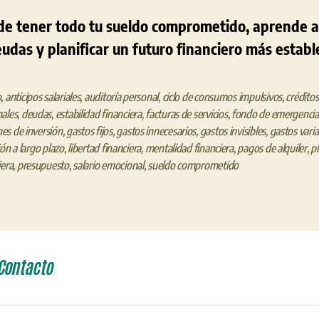
 de tener todo tu sueldo comprometido, aprende a
eudas y planificar un futuro financiero más establ
o
,
anticipos salariales
,
auditoría personal
,
ciclo de consumos impulsivos
,
créditos
ales
,
deudas
,
estabilidad financiera
,
facturas de servicios
,
fondo de emergencia
s de inversión
,
gastos fijos
,
gastos innecesarios
,
gastos invisibles
,
gastos varia
ión a largo plazo
,
libertad financiera
,
mentalidad financiera
,
pagos de alquiler
,
pl
iera
,
presupuesto
,
salario emocional
,
sueldo comprometido
Contacto