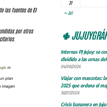
31
ndo las fuentes de
El
« Jul
fundidas por otros
🌵 JUJUYGRÁF
citarios.
Internas PJ Jujuy: se c
dividido a las urnas de
04/08/2026
ogía de
Viajar con mascotas: la
un plan
2025 que ordena el map
la imagen
30/07/2026
Crisis bananera en Juju