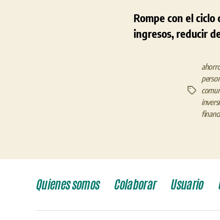
Rompe con el ciclo
ingresos, reducir d
ahorr
person
comune
Etiquetas
invers
financ
Quienes somos
Colaborar
Usuario