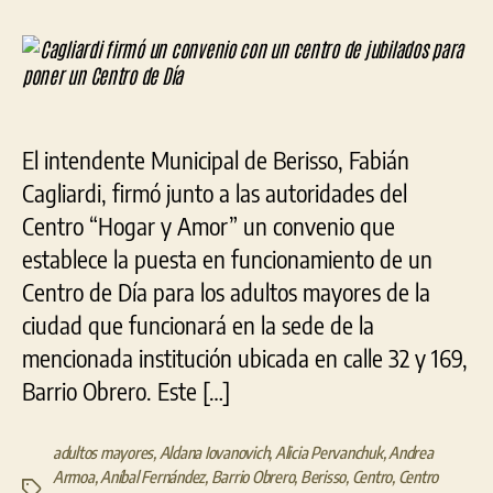
fir
la
la
un
entrada
entrada
con
con
un
cen
El intendente Municipal de Berisso, Fabián
de
jubi
Cagliardi, firmó junto a las autoridades del
par
Centro “Hogar y Amor” un convenio que
pon
establece la puesta en funcionamiento de un
un
Cen
Centro de Día para los adultos mayores de la
de
ciudad que funcionará en la sede de la
Día
mencionada institución ubicada en calle 32 y 169,
Barrio Obrero. Este […]
adultos mayores
,
Aldana Iovanovich
,
Alicia Pervanchuk
,
Andrea
Armoa
,
Aníbal Fernández
,
Barrio Obrero
,
Berisso
,
Centro
,
Centro
Etiquetas