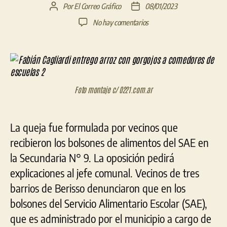
Por
El Correo Gráfico
08/01/2023
Autor
Fecha
de
de
en
No hay comentarios
la
la
SAE
entrada
entrada
Berisso:
Fabián
Cagliardi
entregó
arroz
Foto montaje c/ 0221.com.ar
con
gorgojos
a
La queja fue formulada por vecinos que
comedores
recibieron los bolsones de alimentos del SAE en
de
la Secundaria N° 9. La oposición pedirá
escuelas
explicaciones al jefe comunal. Vecinos de tres
barrios de Berisso denunciaron que en los
bolsones del Servicio Alimentario Escolar (SAE),
que es administrado por el municipio a cargo de