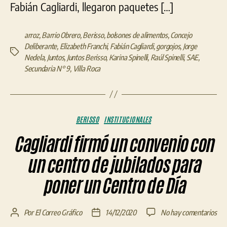
Fabián Cagliardi, llegaron paquetes […]
arroz
,
Barrio Obrero
,
Berisso
,
bolsones de alimentos
,
Concejo
Deliberante
,
Elizabeth Franchi
,
Fabián Cagliardi
,
gorgojos
,
Jorge
Etiquetas
Nedela
,
Juntos
,
Juntos Berisso
,
Karina Spinelli
,
Raúl Spinelli
,
SAE
,
Secundaria N° 9
,
Villa Roca
Categorías
BERISSO
INSTITUCIONALES
Cagliardi firmó un convenio con
un centro de jubilados para
poner un Centro de Día
en
Por
El Correo Gráfico
14/12/2020
No hay comentarios
Autor
Fecha
Cagl
de
de