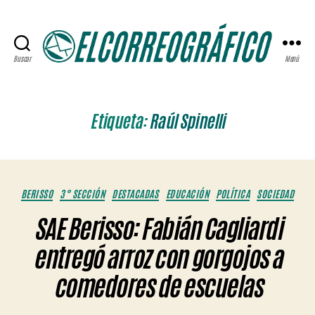
Buscar
Menú
ELCORREOGRÁFICO
Etiqueta:
Raúl Spinelli
Categorías
BERISSO
3° SECCIÓN
DESTACADAS
EDUCACIÓN
POLÍTICA
SOCIEDAD
SAE Berisso: Fabián Cagliardi
entregó arroz con gorgojos a
comedores de escuelas