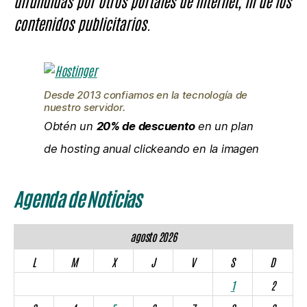
difundidas por otros portales de Internet, ni de los
contenidos publicitarios.
Desde 2013 confiamos en la tecnología de
nuestro servidor.
Obtén un
20% de descuento
en un plan
de hosting anual clickeando en la imagen
Agenda de Noticias
agosto 2026
L
M
X
J
V
S
D
1
2