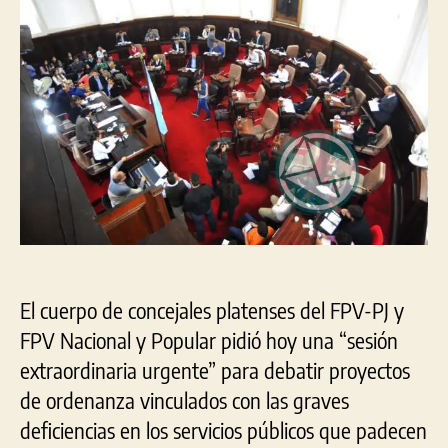
Extraordinaria
Urgente»
por
deficiencias
de
los
servicios
públicos
El cuerpo de concejales platenses del FPV-PJ y
FPV Nacional y Popular pidió hoy una “sesión
extraordinaria urgente” para debatir proyectos
de ordenanza vinculados con las graves
deficiencias en los servicios públicos que padecen