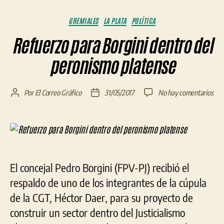
Categorías
GREMIALES
LA PLATA
POLÍTICA
Refuerzo para Borgini dentro del
peronismo platense
en
Por
El Correo Gráfico
31/05/2017
No hay comentarios
Autor
Fecha
Ref
de
de
par
la
la
Borg
entrada
entrada
den
del
per
El concejal Pedro Borgini (FPV-PJ) recibió el
pla
respaldo de uno de los integrantes de la cúpula
de la CGT, Héctor Daer, para su proyecto de
construir un sector dentro del Justicialismo