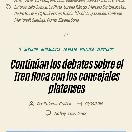
ATSA
,
ATSA La Plata
,
Fernando Ignomiriello
,
Gabriel Merino
,
Germán
Latorre
,
Julio Cuenca
,
La Plata
,
Lorena Riesgo
,
Marcelo Santomassino
,
Etiquetas
Pedro Borgini
,
PJ
,
Raúl Ferrer
,
Rubén "Chubi" Leguizamón
,
Santiago
Martorelli
,
Santiago Rome
,
Silvana Soria
Categorías
3° SECCIÓN
DESTACADAS
LA PLATA
POLÍTICA
SERVICIOS
Continúan los debates sobre el
Tren Roca con los concejales
platenses
Por
El Correo Gráfico
07/09/2016
Autor
Fecha
de
de
en
No hay comentarios
la
la
Continúan
entrada
entrada
los