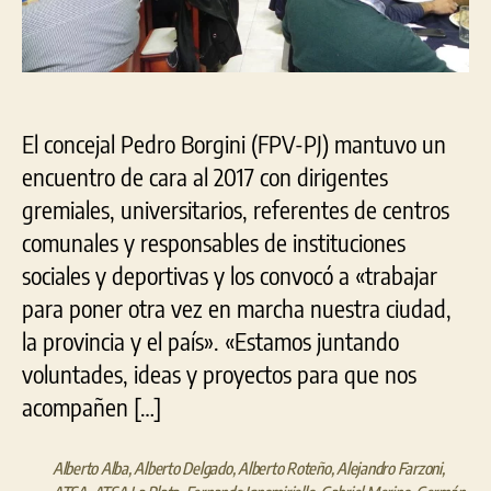
la
ciu
El concejal Pedro Borgini (FPV-PJ) mantuvo un
encuentro de cara al 2017 con dirigentes
gremiales, universitarios, referentes de centros
comunales y responsables de instituciones
sociales y deportivas y los convocó a «trabajar
para poner otra vez en marcha nuestra ciudad,
la provincia y el país». «Estamos juntando
voluntades, ideas y proyectos para que nos
acompañen […]
Alberto Alba
,
Alberto Delgado
,
Alberto Roteño
,
Alejandro Farzoni
,