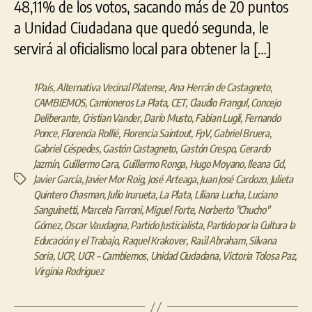
apa
48,11% de los votos, sacando más de 20 puntos
la
a Unidad Ciudadana que quedó segunda, le
puj
servirá al oficialismo local para obtener la […]
por
las
pres
1País
,
Alternativa Vecinal Platense
,
Ana Herrán de Castagneto
,
CAMBIEMOS
,
Camioneros La Plata
,
CET
,
Claudio Frangul
,
Concejo
Deliberante
,
Cristian Vander
,
Darío Musto
,
Fabian Lugli
,
Fernando
Ponce
,
Florencia Rollié
,
Florencia Saintout
,
FpV
,
Gabriel Bruera
,
Gabriel Céspedes
,
Gastón Castagneto
,
Gastón Crespo
,
Gerardo
Jazmín
,
Guillermo Cara
,
Guillermo Ronga
,
Hugo Moyano
,
Ileana Cid
,
Javier García
,
Javier Mor Roig
,
José Arteaga
,
Juan José Cardozo
,
Julieta
Etiquetas
Quintero Chasman
,
Julio Irurueta
,
La Plata
,
Liliana Lucha
,
Luciano
Sanguinetti
,
Marcela Farroni
,
Miguel Forte
,
Norberto "Chucho"
Gómez
,
Oscar Vaudagna
,
Partido Justicialista
,
Partido por la Cultura la
Educación y el Trabajo
,
Raquel Krakover
,
Raúl Abraham
,
Silvana
Soria
,
UCR
,
UCR – Cambiemos
,
Unidad Ciudadana
,
Victoria Tolosa Paz
,
Virginia Rodriguez