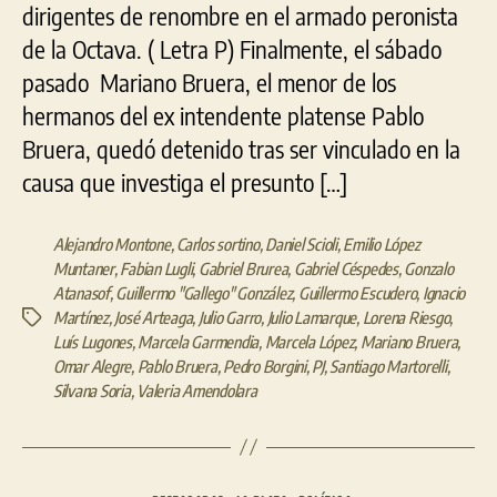
dirigentes de renombre en el armado peronista
de la Octava. ( Letra P) Finalmente, el sábado
pasado Mariano Bruera, el menor de los
hermanos del ex intendente platense Pablo
Bruera, quedó detenido tras ser vinculado en la
causa que investiga el presunto […]
Alejandro Montone
,
Carlos sortino
,
Daniel Scioli
,
Emilio López
Muntaner
,
Fabian Lugli
,
Gabriel Brurea
,
Gabriel Céspedes
,
Gonzalo
Atanasof
,
Guillermo "Gallego" González
,
Guillermo Escudero
,
Ignacio
Martínez
,
José Arteaga
,
Julio Garro
,
Julio Lamarque
,
Lorena Riesgo
,
Etiquetas
Luís Lugones
,
Marcela Garmendia
,
Marcela López
,
Mariano Bruera
,
Omar Alegre
,
Pablo Bruera
,
Pedro Borgini
,
PJ
,
Santiago Martorelli
,
Silvana Soria
,
Valeria Amendolara