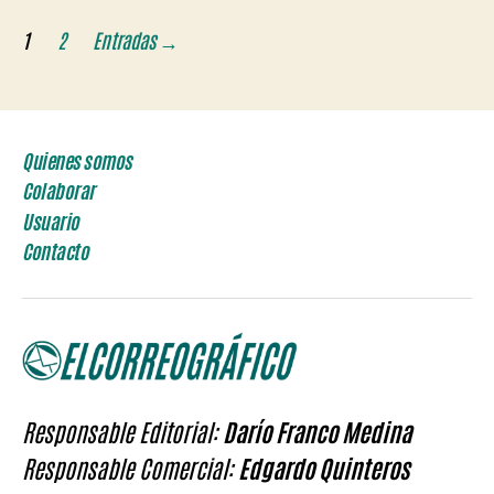
Paginación
1
2
Entradas
→
de
entradas
Quienes somos
Colaborar
Usuario
Contacto
Responsable Editorial:
Darío Franco Medina
Responsable Comercial:
Edgardo Quinteros