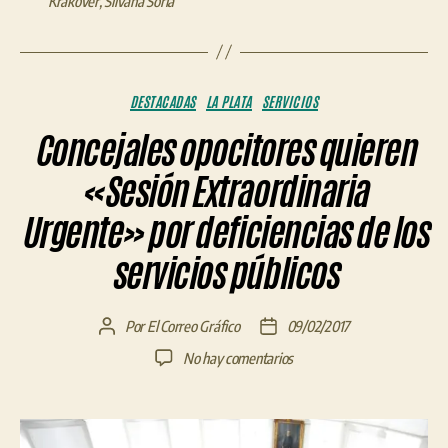
Krakover
,
Silvana Soria
Categorías
DESTACADAS
LA PLATA
SERVICIOS
Concejales opocitores quieren
«Sesión Extraordinaria
Urgente» por deficiencias de los
servicios públicos
Por
El Correo Gráfico
09/02/2017
Autor
Fecha
de
de
en
No hay comentarios
la
la
Concejales
entrada
entrada
opocitores
quieren
«Sesión