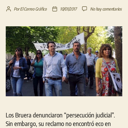
en
Por
El Correo Gráfico
10/01/2017
No hay comentarios
Autor
Fecha
Sile
de
de
del
la
la
per
entrada
entrada
plat
tras
la
det
del
her
del
ex
int
Los Bruera denunciaron “persecución judicial”.
Sin embargo, su reclamo no encontró eco en