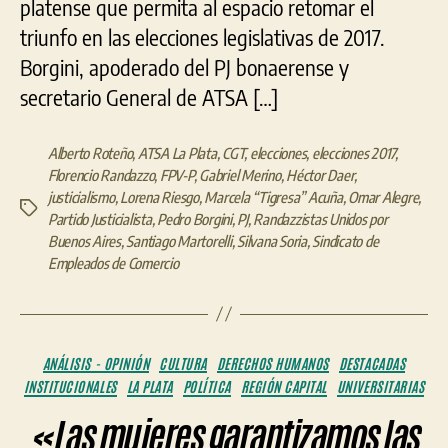
platense que permita al espacio retomar el
triunfo en las elecciones legislativas de 2017.
Borgini, apoderado del PJ bonaerense y
secretario General de ATSA […]
Alberto Roteño
,
ATSA La Plata
,
CGT
,
elecciones
,
elecciones 2017
,
Florencio Randazzo
,
FPV-P
,
Gabriel Merino
,
Héctor Daer
,
justicialismo
,
Lorena Riesgo
,
Marcela “Tigresa” Acuña
,
Omar Alegre
,
Etiquetas
Partido Justicialista
,
Pedro Borgini
,
PJ
,
Randazzistas Unidos por
Buenos Aires
,
Santiago Martorelli
,
Silvana Soria
,
Sindicato de
Empleados de Comercio
Categorías
ANÁLISIS - OPINIÓN
CULTURA
DERECHOS HUMANOS
DESTACADAS
INSTITUCIONALES
LA PLATA
POLÍTICA
REGIÓN CAPITAL
UNIVERSITARIAS
«Las mujeres garantizamos las