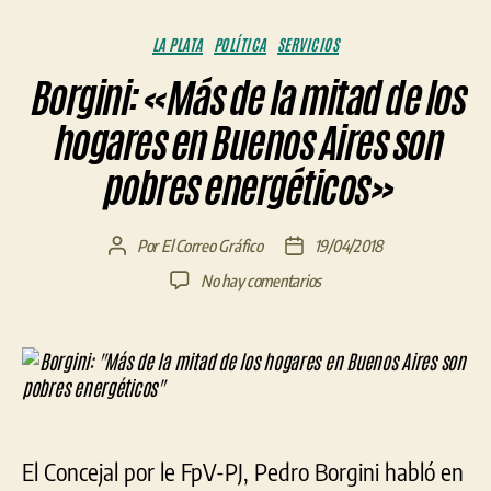
Categorías
LA PLATA
POLÍTICA
SERVICIOS
Borgini: «Más de la mitad de los
hogares en Buenos Aires son
pobres energéticos»
Por
El Correo Gráfico
19/04/2018
Autor
Fecha
de
de
en
No hay comentarios
la
la
Borgini:
entrada
entrada
«Más
de
la
mitad
de
los
El Concejal por le FpV-PJ, Pedro Borgini habló en
hogares