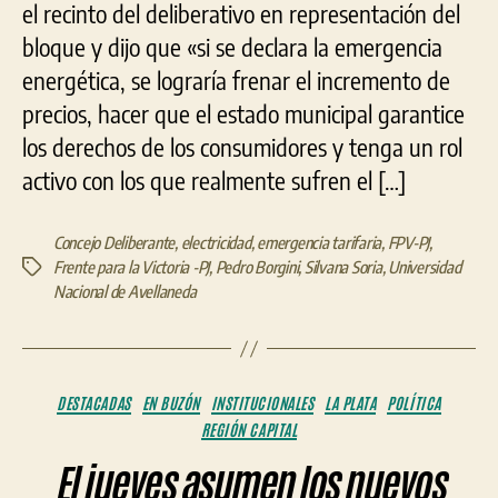
en
el recinto del deliberativo en representación del
Buenos
bloque y dijo que «si se declara la emergencia
Aires
energética, se lograría frenar el incremento de
son
pobres
precios, hacer que el estado municipal garantice
energéticos»
los derechos de los consumidores y tenga un rol
activo con los que realmente sufren el […]
Concejo Deliberante
,
electricidad
,
emergencia tarifaria
,
FPV-PJ
,
Frente para la Victoria -PJ
,
Pedro Borgini
,
Silvana Soria
,
Universidad
Etiquetas
Nacional de Avellaneda
Categorías
DESTACADAS
EN BUZÓN
INSTITUCIONALES
LA PLATA
POLÍTICA
REGIÓN CAPITAL
El jueves asumen los nuevos