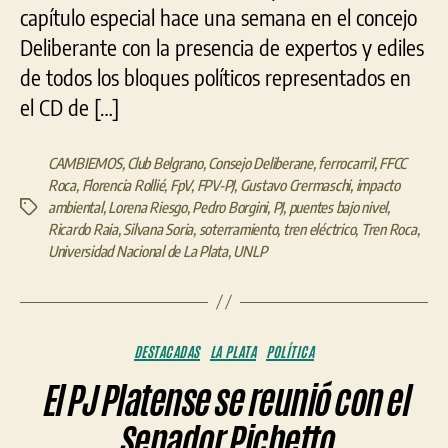
capítulo especial hace una semana en el concejo
Deliberante con la presencia de expertos y ediles
de todos los bloques políticos representados en
el CD de […]
CAMBIEMOS
,
Club Belgrano
,
Consejo Deliberane
,
ferrocarril
,
FFCC
Roca
,
Florencia Rollié
,
FpV
,
FPV-PJ
,
Gustavo Crermaschi
,
impacto
ambiental
,
Lorena Riesgo
,
Pedro Borgini
,
PJ
,
puentes bajo nivel
,
Etiquetas
Ricardo Raia
,
Silvana Soria
,
soterramiento
,
tren eléctrico
,
Tren Roca
,
Universidad Nacional de La Plata
,
UNLP
Categorías
DESTACADAS
LA PLATA
POLÍTICA
El PJ Platense se reunió con el
Senador Pichetto