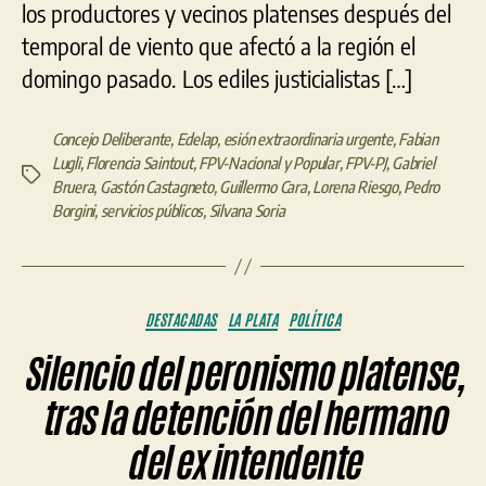
los productores y vecinos platenses después del
temporal de viento que afectó a la región el
domingo pasado. Los ediles justicialistas […]
Concejo Deliberante
,
Edelap
,
esión extraordinaria urgente
,
Fabian
Lugli
,
Florencia Saintout
,
FPV-Nacional y Popular
,
FPV-PJ
,
Gabriel
Etiquetas
Bruera
,
Gastón Castagneto
,
Guillermo Cara
,
Lorena Riesgo
,
Pedro
Borgini
,
servicios públicos
,
Silvana Soria
Categorías
DESTACADAS
LA PLATA
POLÍTICA
Silencio del peronismo platense,
tras la detención del hermano
del ex intendente