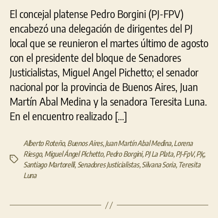
El concejal platense Pedro Borgini (PJ-FPV)
encabezó una delegación de dirigentes del PJ
local que se reunieron el martes último de agosto
con el presidente del bloque de Senadores
Justicialistas, Miguel Angel Pichetto; el senador
nacional por la provincia de Buenos Aires, Juan
Martín Abal Medina y la senadora Teresita Luna.
En el encuentro realizado […]
Alberto Roteño
,
Buenos Aires
,
Juan Martín Abal Medina
,
Lorena
Riesgo
,
Miguel Ángel Pichetto
,
Pedro Borgini
,
PJ La Plata
,
PJ-FpV
,
PJç
,
Etiquetas
Santiago Martorelli
,
Senadores Justicialistas
,
Silvana Soria
,
Teresita
Luna