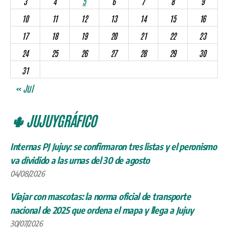
3
4
5
6
7
8
9
10
11
12
13
14
15
16
17
18
19
20
21
22
23
24
25
26
27
28
29
30
31
« Jul
🌵 JUJUYGRÁFICO
Internas PJ Jujuy: se confirmaron tres listas y el peronismo
va dividido a las urnas del 30 de agosto
04/08/2026
Viajar con mascotas: la norma oficial de transporte
nacional de 2025 que ordena el mapa y llega a Jujuy
30/07/2026