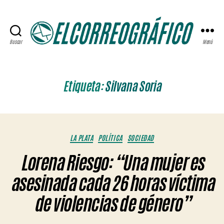
Buscar
Menú
ELCORREOGRÁFICO
Etiqueta:
Silvana Soria
Categorías
LA PLATA
POLÍTICA
SOCIEDAD
Lorena Riesgo: “Una mujer es
asesinada cada 26 horas víctima
de violencias de género”