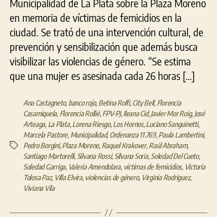
Municipalidad de La Plata sobre la Plaza Moreno
en memoria de víctimas de femicidios en la
ciudad. Se trató de una intervención cultural, de
prevención y sensibilización que además busca
visibilizar las violencias de género. “Se estima
que una mujer es asesinada cada 26 horas […]
Ana Castagneto
,
banco rojo
,
Betina Rolfi
,
City Bell
,
Florencia
Casamiquela
,
Florencia Rollié
,
FPV-PJ
,
Ileana Cid
,
Javier Mor Roig
,
José
Arteaga
,
La Plata
,
Lorena Riesgo
,
Los Hornos
,
Luciano Sanguinetti
,
Marcela Pastore
,
Municipalidad
,
Ordenanza 11.769
,
Paula Lambertini
,
Pedro Borgini
,
Plaza Moreno
,
Raquel Krakover
,
Raúl Abraham
,
Etiquetas
Santiago Martorelli
,
Silvana Rossi
,
Silvana Soria
,
Soledad Del Cueto
,
Soledad Garriga
,
Valeria Amendolara
,
víctimas de femicidios
,
Victoria
Tolosa Paz
,
Villa Elvira
,
violencias de género
,
Virginia Rodriguez
,
Viviana Vila