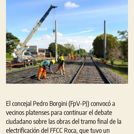
debates
sobre
el
Tren
Roca
con
los
concejales
platenses
El concejal Pedro Borgini (FpV-PJ) convocó a
vecinos platenses para continuar el debate
ciudadano sobre las obras del tramo final de la
electrificación del FFCC Roca, que tuvo un