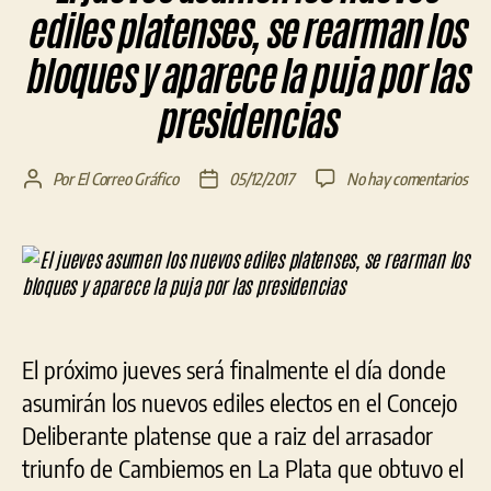
ediles platenses, se rearman los
bloques y aparece la puja por las
presidencias
en
Por
El Correo Gráfico
05/12/2017
No hay comentarios
Autor
Fecha
El
de
de
jue
la
la
asu
entrada
entrada
los
nue
edil
plat
El próximo jueves será finalmente el día donde
se
rea
asumirán los nuevos ediles electos en el Concejo
los
Deliberante platense que a raiz del arrasador
blo
triunfo de Cambiemos en La Plata que obtuvo el
y