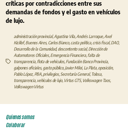
críticas por contradicciones entre sus
financiera
demandas de fondos y el gasto en vehículos
de lujo.
administración provincial
,
Agustina Vila
,
Andrés Larroque
,
Axel
Kicillof
,
Buenos Aires
,
Carlos Bianco
,
casta política
,
crisis fiscal
,
DAO
,
Desarrollo de la Comunidad
,
descontento social
,
Dirección de
Automotores Oficiales
,
Emergencia Financiera
,
falta de
transparencia
,
flota de vehículos
,
Fundación Banco Provincia
,
Etiquetas
galpones oficiales
,
gasto público
,
Javier Milei
,
La Plata
,
oposición
,
Pablo López
,
PBA
,
privilegios
,
Secretaría General
,
Tolosa
,
transparencia
,
vehículos de lujo
,
Virtus GTS
,
Volkswagen Taos
,
Volkswagen Virtus
Quienes somos
Colaborar