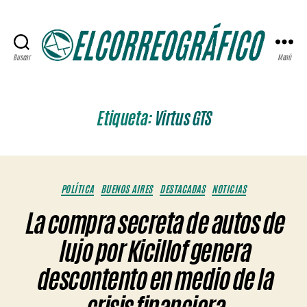
Buscar
Menú
ELCORREOGRÁFICO
Etiqueta:
Virtus GTS
Categorías
POLÍTICA
BUENOS AIRES
DESTACADAS
NOTICIAS
La compra secreta de autos de
lujo por Kicillof genera
descontento en medio de la