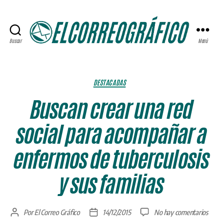
Buscar
Menú
ELCORREOGRÁFICO
Categorías
DESTACADAS
Buscan crear una red
social para acompañar a
enfermos de tuberculosis
y sus familias
en
Por
El Correo Gráfico
14/12/2015
No hay comentarios
Autor
Fecha