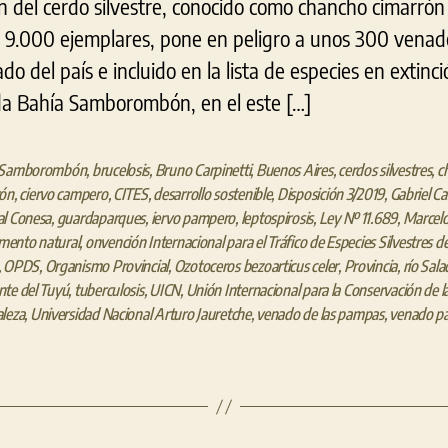
ón del cerdo silvestre, conocido como chancho cimarró
 9.000 ejemplares, pone en peligro a unos 300 venado
 del país e incluido en la lista de especies en extinci
da Bahía Samborombón, en el este […]
 Samborombón
,
brucelosis
,
Bruno Carpinetti
,
Buenos Aires
,
cerdos silvestres
,
c
rón
,
ciervo campero
,
CITES
,
desarrollo sostenible
,
Disposición 3/2019
,
Gabriel C
al Conesa
,
guardaparques
,
iervo pampero
,
leptospirosis
,
Ley Nº 11.689
,
Marcelo
ento natural
,
onvención Internacional para el Tráfico de Especies Silvestres de
,
OPDS
,
Organismo Provincial
,
Ozotoceros bezoarticus celer
,
Provincia
,
río Sal
te del Tuyú
,
tuberculosis
,
UICN
,
Unión Internacional para la Conservación de l
leza
,
Universidad Nacional Arturo Jauretche
,
venado de las pampas
,
venado p