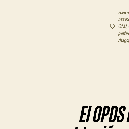
Banco
marip
ONU
,
Etiquetas
peste 
riesgo
El OPDS 