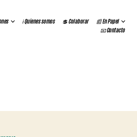
ones
ℹ️ Quienes somos
💲 Colaborar
📰 En Papel
📧 Contacto