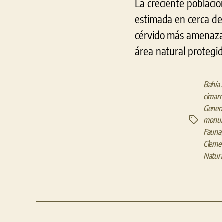
La creciente poblaci
estimada en cerca de
cérvido más amenazado
área natural protegi
Bahía
cimar
Gener
monum
Etiquetas
Fauna
Clemen
Natura