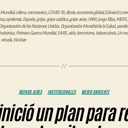
 Mundial
,
cólera
,
coronavirus
,
COVID-19
,
ébola
,
economía global
,
Edward Lore
osa
,
epidemia
,
España
,
gripe
,
gripe asiática
,
gripe aviar
,
H1N1
,
Jorge Elías
,
MERS
Organización de las Naciones Unidas
,
Organización Mundial de la Salud
,
pandem
bubónica
,
Primera Guerra Mundial
,
SARS
,
sida
,
terrorismo
,
tuberculosis
,
Un mu
,
viruela
,
Wuhan
Categorías
BUENOS AIRES
INSTITUCIONALES
MEDIO AMBIENTE
inició un plan para r