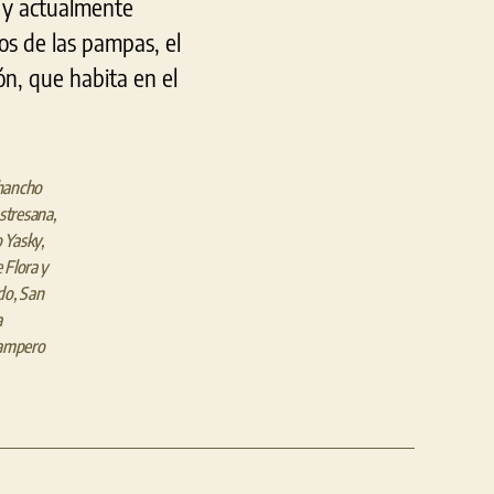
n y actualmente
s de las pampas, el
ón, que habita en el
hancho
astresana
,
 Yasky
,
 Flora y
ado
,
San
a
ampero