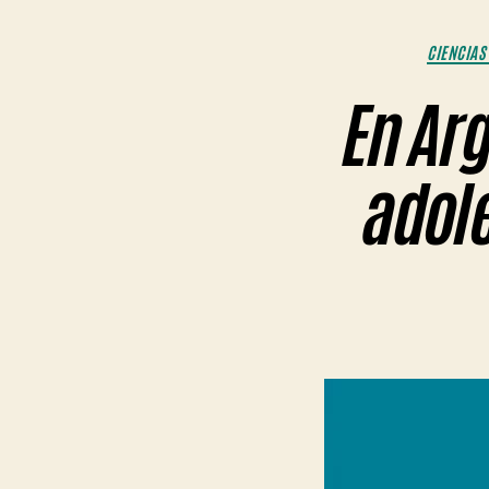
CIENCIAS
En Arg
adole