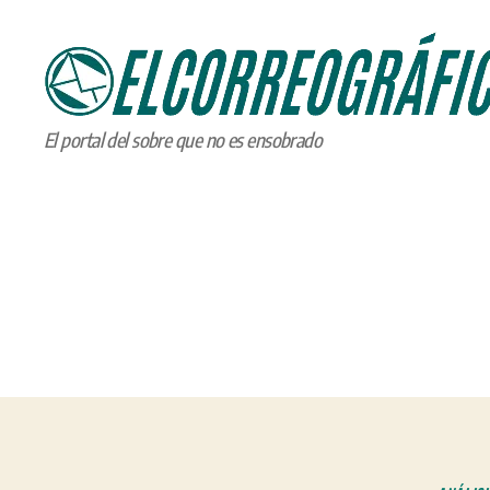
ELCORREOGRÁFICO
El portal del sobre que no es ensobrado