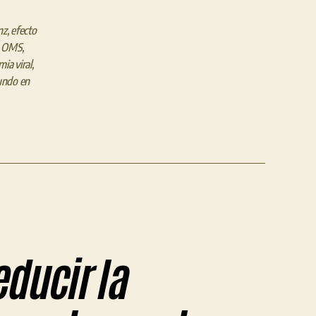
nz
,
efecto
,
OMS
,
ia viral
,
ndo en
educir la