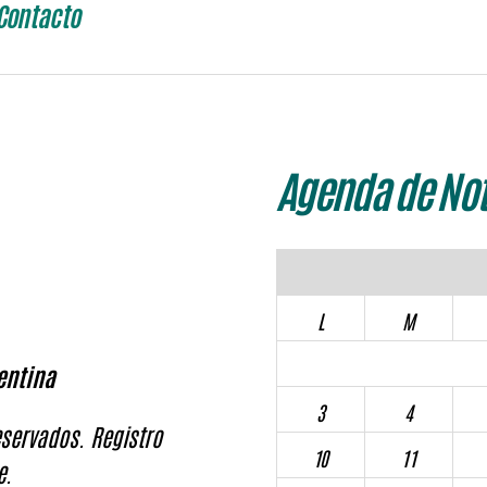
Contacto
Agenda de Not
L
M
entina
3
4
servados. Registro
10
11
e.