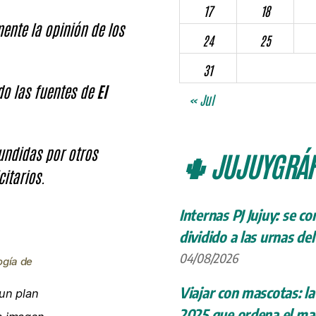
17
18
ente la opinión de los
24
25
31
ndo las fuentes de
El
« Jul
fundidas por otros
🌵 JUJUYGRÁF
citarios.
Internas PJ Jujuy: se c
dividido a las urnas de
04/08/2026
ogía de
Viajar con mascotas: la
un plan
2025 que ordena el map