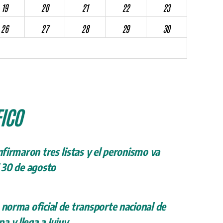
19
20
21
22
23
26
27
28
29
30
ICO
onfirmaron tres listas y el peronismo va
l 30 de agosto
 norma oficial de transporte nacional de
a y llega a Jujuy