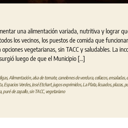
mentar una alimentación variada, nutritiva y lograr qu
 todos los vecinos, los puestos de comida que funciona
 opciones vegetarianas, sin TACC y saludables. La inc
 surgió luego de que el Municipio […]
igas
,
Alimentación
,
alsa de tomate
,
canelones de verdura
,
celíacos
,
ensaladas
,
ta
,
Espacios Verdes
,
José Etchart
,
jugos exprimidos
,
La Plata
,
licuados
,
plazas
,
pu
a
,
puré de zapallo
,
sin TACC
,
vegetariano