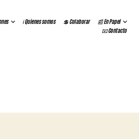
ones
ℹ️ Quienes somos
💲 Colaborar
📰 En Papel
📧 Contacto