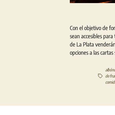
Con el objetivo de fo
sean accesibles para
de La Plata venderán
opciones a las cartas
albónd
de fru
Etiquetas
comid