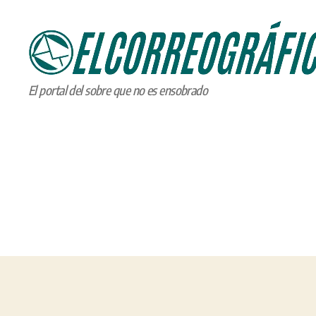
ELCORREOGRÁFICO
El portal del sobre que no es ensobrado