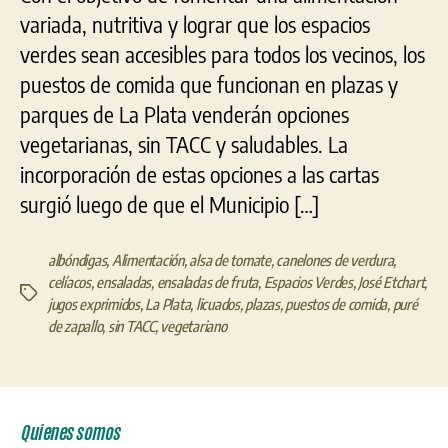
variada, nutritiva y lograr que los espacios
verdes sean accesibles para todos los vecinos, los
puestos de comida que funcionan en plazas y
parques de La Plata venderán opciones
vegetarianas, sin TACC y saludables. La
incorporación de estas opciones a las cartas
surgió luego de que el Municipio […]
albóndigas
,
Alimentación
,
alsa de tomate
,
canelones de verdura
,
celíacos
,
ensaladas
,
ensaladas de fruta
,
Espacios Verdes
,
José Etchart
,
Etiquetas
jugos exprimidos
,
La Plata
,
licuados
,
plazas
,
puestos de comida
,
puré
de zapallo
,
sin TACC
,
vegetariano
Quienes somos