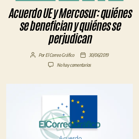
Acuerdo UE y Mercosur: quiénes
se benefician y quiénes se
perjudican
Por
El Correo Gráfico
30/06/2019
Autor
Fecha
de
de
en
No hay comentarios
la
la
Acuerdo
entrada
entrada
UE
y
Mercosur:
quiénes
se
benefician
y
quiénes
se