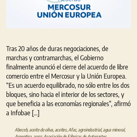
perjudican
Tras 20 años de duras negociaciones, de
marchas y contramarchas, el Gobierno
finalmente anunció el cierre del acuerdo de libre
comercio entre el Mercosur y la Unión Europea.
“Es un acuerdo equilibrado, no sólo entre los dos
bloques, sino hacia el interior de los sectores, y
que beneficia a las economías regionales”, afirmó
a Infobae […]
Abeceb
,
aceite de oliva
,
aceites
,
Afac
,
agroindustrial
,
agua mineral
,
Argentina
,
arroz
,
Asociación de Fábricas de Autopartes
,