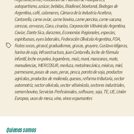
autopartismo
,
azúcar
,
bebidas
,
Biodiesel
,
bioetanol
,
Bodegas de
Argentina
,
café
,
calamares
,
Cámara de la Industria Aceitera
,
Cantarella
,
carne aviar
,
carne bovina
,
carne porcina
,
carne vacuna
,
cerezas
,
cervezas
,
Ciara
,
ciruelas
,
Corporación Vitivinícola Argentina
,
Coviar
,
Dante Sica
,
duraznos
,
Economías Regionales
,
especias
,
espirituosas
,
eyes laborales
,
Federación Olivícola Argentina
,
FOA
,
frutos secos
,
girasol
,
gradualismos
,
grasas
,
gruyere
,
Gustavo Idígoras
,
Etiquetas
harina de soja
,
Infraestructura
,
Juan Cantarella
,
leche de fórmula
infantil
,
leche en polvo
,
legumbres
,
maíz
,
maní
,
manzanas
,
mate
,
menudencias
,
MERCOSUR
,
merluza
,
metalmecánica
,
mieiras
,
miel
,
parmesano
,
pasas de uvas
,
peras
,
pesca
,
poroto de soja
,
productos
agrícolas
,
productos de molienda
,
quesos
,
reforma tributaria
,
sector
automotriz
,
sector olivícola
,
sector vitivinícola
,
sectores industriales
,
semen bovino
,
Servicios Profesionales
,
software
,
soja
,
TE
,
UE
,
Unión
Europea
,
uvas de mesa
,
vino
,
vinos espumantes
Quienes somos