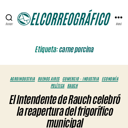
Buscar
Menú
ELCORREOGRÁFICO
Etiqueta:
carne porcina
Categorías
AGROINDUSTRIA
BUENOS AIRES
COMERCIO - INDUSTRIA
ECONOMÍA
POLÍTICA
RAUCH
El Intendente de Rauch celebró
la reapertura del frigorífico
municipal