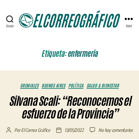
Buscar
Menú
ELCORREOGRÁFICO
Etiqueta:
enfermería
Categorías
GREMIALES
BUENOS AIRES
POLÍTICA
SALUD & BIENESTAR
Silvana Scali: “Reconocemos el
esfuerzo de la Provincia”
en
Por
El Correo Gráfico
13/05/2022
No hay comentarios
Autor
Fecha
Sil
de
de