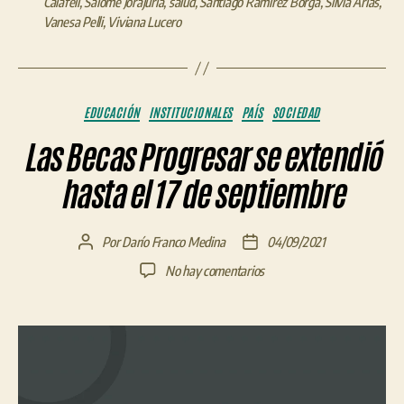
Calafell
,
Salome Jorajuría
,
salud
,
Santiago Ramírez Borga
,
Silvia Arias
,
Vanesa Pelli
,
Viviana Lucero
Categorías
EDUCACIÓN
INSTITUCIONALES
PAÍS
SOCIEDAD
Las Becas Progresar se extendió
hasta el 17 de septiembre
Por
Darío Franco Medina
04/09/2021
Autor
Fecha
de
de
en
No hay comentarios
la
la
Las
entrada
entrada
Becas
Progresar
se
extendió
hasta