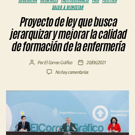
SALUD & BIENESTAR
Proyecto de ley que busca
jerarquizar y mejorar la calidad
de formación de la enfermería
Por
El Correo Gráfico
20/06/2021
Autor
Fecha
de
de
en
No hay comentarios
la
la
Proyecto
entrada
entrada
de
ley
que
busca
jerarquizar
y
mejorar
la