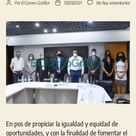
en
Por
El Correo Gráfico
15/03/2021
No hay comentarios
Autor
Fecha
Se
de
de
pre
la
la
la
entrada
entrada
líne
Pro
Enf
202
en
San
En pos de propiciar la igualdad y equidad de
oportunidades, y con la finalidad de fomentar el