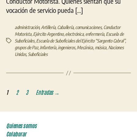
Conductor Motorista. Quienes sientan que su
vocación de servicio pueda […]
administración
,
Artillería
,
Caballería
,
comunicaciones
,
Conductor
Motorista
,
Ejército Argentino
,
electrónica
,
enfermería
,
Escuela de
Suboficiales
,
Escuela de Suboficiales del Ejército “Sargento Cabral”
,
Etiquetas
grupos de Paz
,
Infantería
,
ingenieros
,
Mecánica
,
música
,
Naciones
Unidas
,
Suboficiales
Paginación
1
2
3
Entradas
→
de
entradas
Quienes somos
Colaborar