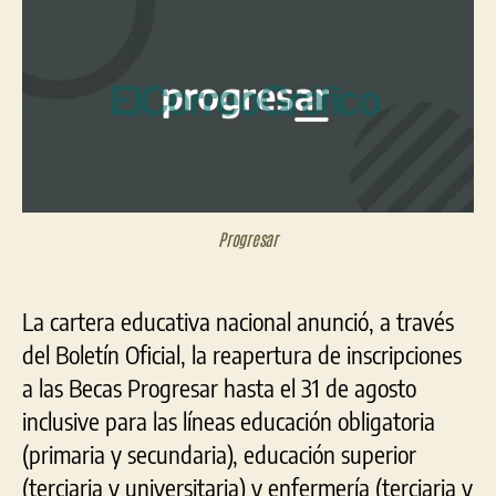
insc
has
el
31
de
ago
Progresar
La cartera educativa nacional anunció, a través
del Boletín Oficial, la reapertura de inscripciones
a las Becas Progresar hasta el 31 de agosto
inclusive para las líneas educación obligatoria
(primaria y secundaria), educación superior
(terciaria y universitaria) y enfermería (terciaria y