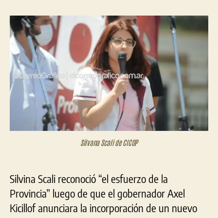
Scal
la
la
“Re
entrada
entrada
el
esf
de
la
Pro
Silvana Scali de CICOP
Silvina Scali reconoció “el esfuerzo de la
Provincia” luego de que el gobernador Axel
Kicillof anunciara la incorporación de un nuevo