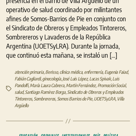
presencia en el barrio de Villa Argüello de un
operativo de salud coordinado por milintantes
afines de Somos-Barrios de Pie en conjunto con
el Sindicato de Obreros y Empleados Tintoreros,
Sombrereros y Lavaderos de la República
Argentina (UOETSyLRA). Durante la jornada,
que continuó esta mañana, se instaló un […]
atención primaria
,
Berisso
,
clínica médica
,
enfermería
,
Eugenia Faiad
,
Fabián Cagliardi
,
ginecología
,
José Luis López
,
Lucas Spivak
,
Luis
Pandolfi
,
María Laura Cabrera
,
Martín Fernández
,
Promoción Social
,
Etiquetas
salud
,
Santiago Ramírez Borga
,
Sindicato de Obreros y Empleados
Tintoreros
,
Sombrereros
,
Somos Barrios de Pie
,
UOETSyLRA
,
Villa
Argüello
Categorías
EDUCACIÓN
GREMIALES
INSTITUCIONALES
PAÍS
POLÍTICA