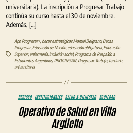
universitaria). La inscripción a Progresar Trabajo
continúa su curso hasta el 30 de noviembre.
Además, […]
App Progresar+
,
becas estratégicas Manuel Belgrano
,
Becas
Progresar
,
Educación de Nación
,
educación obligatoria
,
Educación
Superior
,
enfermería
,
inclusión social
,
Programa de Respaldo a
Etiquetas
Estudiantes Argentinos
,
PROGRESAR
,
Progresar Trabajo
,
terciaria
,
universitaria
Categorías
BERISSO
INSTITUCIONALES
SALUD & BIENESTAR
SOCIEDAD
Operativo de Salud en Villa
Argüello