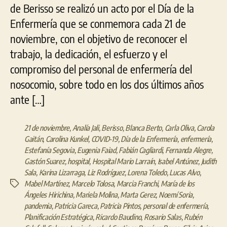
de Berisso se realizó un acto por el Día de la
Enfermería que se conmemora cada 21 de
noviembre, con el objetivo de reconocer el
trabajo, la dedicación, el esfuerzo y el
compromiso del personal de enfermería del
nosocomio, sobre todo en los dos últimos años
ante […]
21 de noviembre
,
Analía Jali
,
Berisso
,
Blanca Berto
,
Carla Oliva
,
Carola
Gaitán
,
Carolina Kunkel
,
COVID-19
,
Día de la Enfermería
,
enfermería
,
Estefanía Segovia
,
Eugenia Faiad
,
Fabián Cagliardi
,
Fernanda Alegre
,
Gastón Suarez
,
hospital
,
Hospital Mario Larraín
,
Isabel Antúnez
,
Judith
Sala
,
Karina Lizarraga
,
Liz Rodríguez
,
Lorena Toledo
,
Lucas Alvo
,
Mabel Martínez
,
Marcelo Tolosa
,
Marcia Franchi
,
María de los
Etiquetas
Ángeles Hirichina
,
Mariela Molina
,
Marta Gerez
,
Noemí Soria
,
pandemia
,
Patricia Gareca
,
Patricia Pintos
,
personal de enfermería
,
Planificación Estratégica
,
Ricardo Baudino
,
Rosario Salas
,
Rubén