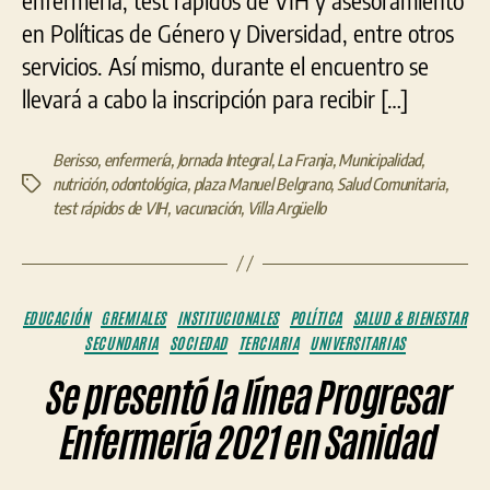
en Políticas de Género y Diversidad, entre otros
servicios. Así mismo, durante el encuentro se
llevará a cabo la inscripción para recibir […]
Berisso
,
enfermería
,
Jornada Integral
,
La Franja
,
Municipalidad
,
nutrición
,
odontológica
,
plaza Manuel Belgrano
,
Salud Comunitaria
,
Etiquetas
test rápidos de VIH
,
vacunación
,
Villa Argüello
Categorías
EDUCACIÓN
GREMIALES
INSTITUCIONALES
POLÍTICA
SALUD & BIENESTAR
SECUNDARIA
SOCIEDAD
TERCIARIA
UNIVERSITARIAS
Se presentó la línea Progresar
Enfermería 2021 en Sanidad