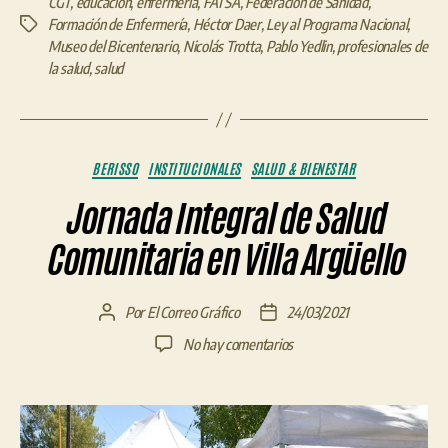
CGT
,
educación
,
enfermería
,
FATSA
,
Federación de Sanidad
,
Formación de Enfermería
,
Héctor Daer
,
Ley al Programa Nacional
,
Etiquetas
Museo del Bicentenario
,
Nicolás Trotta
,
Pablo Yedlin
,
profesionales de
la salud
,
salud
Categorías
BERISSO
INSTITUCIONALES
SALUD & BIENESTAR
Jornada Integral de Salud
Comunitaria en Villa Argüello
Por
El Correo Gráfico
24/03/2021
Autor
Fecha
de
de
en
No hay comentarios
la
la
Jornada
entrada
entrada
Integral
de
Salud