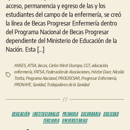
acceso, permanencia y egreso de las y los
estudiantes del campo de la enfermería, se creó
la línea de Becas Progresar Enfermería dentro
del Programa Nacional de Becas Progresar
dependiente del Ministerio de Educación de la
Nación. Esta […]
ANSES
,
ATSA
,
becas
,
Carlos West Ocampo
,
CGT
,
educación
,
enfermería
,
FATSA
,
Federación de Asociaciones
,
Héctor Daer
,
Nicolás
Etiquetas
Trotta
,
Programa Nacional
,
PROGRESAR
,
Progresar Enfermería
,
PRONAFE
,
Sanidad
,
Trabajadores de la Sanidad
Categorías
EDUCACIÓN
INSTITUCIONALES
PRIMARIA
SECUNDARIA
SOCIEDAD
TERCIARIA
UNIVERSITARIAS