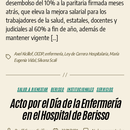
desembolso del 10% a la paritaria firmada meses
atrás, que eleva la mejora salarial para los
trabajadores de la salud, estatales, docentes y
judiciales al 60% a fin de año, además de
mantener vigente […]
Axel Kicillof
,
CICOP
,
enfermería
,
Ley de Carrera Hospitalaria
,
María
Etiquetas
Eugenia Vidal
,
Silvana Scali
Categorías
SALUD & BIENESTAR
BERISSO
INSTITUCIONALES
SERVICIOS
Acto por el Día de la Enfermería
en el Hospital de Berisso