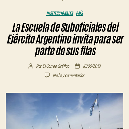
Categorías
INSTITUCIONALES
PAÍS
La Escuela de Suboficiales del
Ejército Argentino invita para ser
parte de sus filas
Por
El Correo Gráfico
16/09/2019
Autor
Fecha
de
de
en
No hay comentarios
la
la
La
entrada
entrada
Escuela
de
Suboficiales
del
Ejército
Argentino
invita