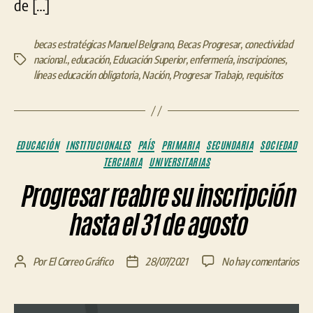
de […]
becas estratégicas Manuel Belgrano
,
Becas Progresar
,
conectividad
nacional.
,
educación
,
Educación Superior
,
enfermería
,
inscripciones
,
Etiquetas
líneas educación obligatoria
,
Nación
,
Progresar Trabajo
,
requisitos
Categorías
EDUCACIÓN
INSTITUCIONALES
PAÍS
PRIMARIA
SECUNDARIA
SOCIEDAD
TERCIARIA
UNIVERSITARIAS
Progresar reabre su inscripción
hasta el 31 de agosto
en
Por
El Correo Gráfico
28/07/2021
No hay comentarios
Autor
Fecha
Pro
de
de
rea
la
la
su
entrada
entrada