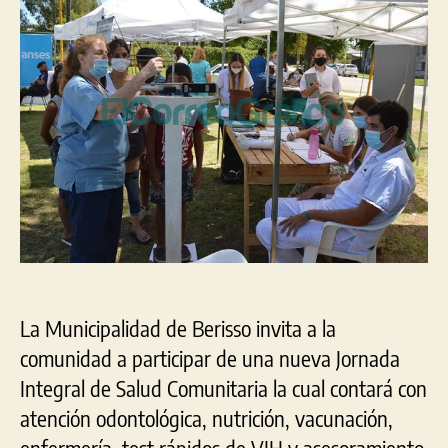
Comunitaria
en
Villa
Argüello
La Municipalidad de Berisso invita a la
comunidad a participar de una nueva Jornada
Integral de Salud Comunitaria la cual contará con
atención odontológica, nutrición, vacunación,
enfermería, test rápidos de VIH y asesoramiento