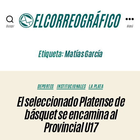
Buscar
Menú
ELCORREOGRÁFICO
Etiqueta:
Matías García
Categorías
DEPORTES
INSTITUCIONALES
LA PLATA
El seleccionado Platense de
básquet se encamina al
Provincial U17