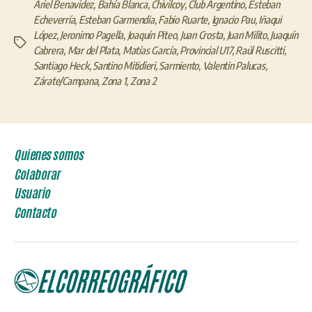
Ariel Benavidez
,
Bahía Blanca
,
Chivilcoy
,
Club Argentino
,
Esteban
Echeverría
,
Esteban Garmendia
,
Fabio Ruarte
,
Ignacio Pau
,
Iñaqui
López
,
Jeronimo Pagella
,
Joaquín Piteo
,
Juan Crosta
,
Juan Milito
,
Juaquín
Etiquetas
Cabrera
,
Mar del Plata
,
Matías García
,
Provincial U17
,
Raúl Ruscitti
,
Santiago Heck
,
Santino Mitidieri
,
Sarmiento
,
Valentin Palucas
,
Zárate/Campana
,
Zona 1
,
Zona 2
Quienes somos
Colaborar
Usuario
Contacto