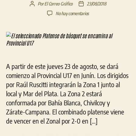
Por
El Correo Gráfico
23/08/2018
Autor
Fecha
de
de
en
No hay comentarios
la
la
El
entrada
entrada
seleccionado
Platense
de
básquet
se
encamina
A partir de este jueves 23 de agosto, se dará
al
Provincial
comienzo al Provincial U17 en Junín. Los dirigidos
U17
por Raúl Ruscitti integrarán la Zona 1 junto al
local y Mar del Plata. La Zona 2 estará
conformada por Bahía Blanca, Chivilcoy y
Zárate-Campana. El combinado platense viene
de vencer en el Zonal por 2-0 en […]