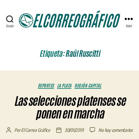
Buscar
Menú
ELCORREOGRÁFICO
Etiqueta:
Raúl Ruscitti
Categorías
DEPORTES
LA PLATA
REGIÓN CAPITAL
Las selecciones platenses se
ponen en marcha
en
Por
El Correo Gráfico
30/01/2019
No hay comentarios
Autor
Fecha
Las
de
de