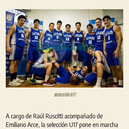
sel
la
la
pla
entrada
entrada
se
pon
en
mar
selección U17
A cargo de Raúl Ruscitti acompañado de
Emiliano Arce, la selección U17 pone en marcha