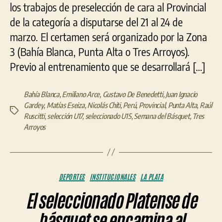
los trabajos de preselección de cara al Provincial
de la categoría a disputarse del 21 al 24 de
marzo. El certamen será organizado por la Zona
3 (Bahía Blanca, Punta Alta o Tres Arroyos).
Previo al entrenamiento que se desarrollará […]
Bahía Blanca
,
Emiliano Arce
,
Gustavo De Benedetti
,
Juan Ignacio
Gardey
,
Matías Eseiza
,
Nicolás Chiti
,
Perú
,
Provincial
,
Punta Alta
,
Raúl
Etiquetas
Ruscitti
,
selección U17
,
seleccionado U15
,
Semana del Básquet
,
Tres
Arroyos
Categorías
DEPORTES
INSTITUCIONALES
LA PLATA
El seleccionado Platense de
básquet se encamina al