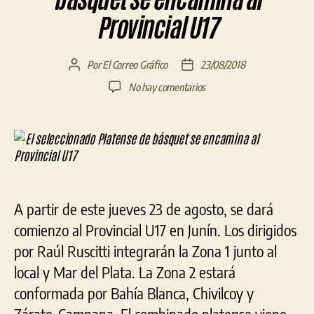
Provincial U17
Por
El Correo Gráfico
23/08/2018
Autor
Fecha
de
de
en
No hay comentarios
la
la
El
entrada
entrada
seleccionado
Platense
de
básquet
se
encamina
A partir de este jueves 23 de agosto, se dará
al
Provincial
comienzo al Provincial U17 en Junín. Los dirigidos
U17
por Raúl Ruscitti integrarán la Zona 1 junto al
local y Mar del Plata. La Zona 2 estará
conformada por Bahía Blanca, Chivilcoy y