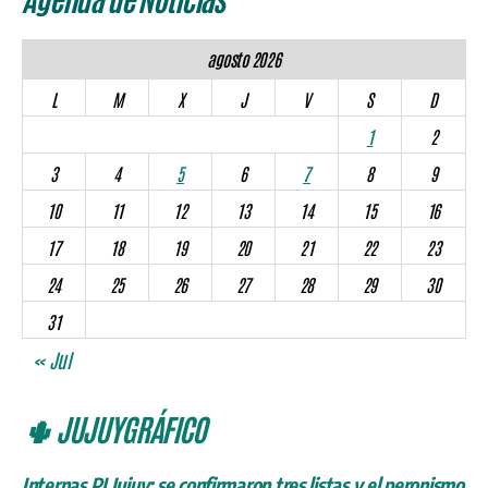
agosto 2026
L
M
X
J
V
S
D
1
2
3
4
5
6
7
8
9
10
11
12
13
14
15
16
17
18
19
20
21
22
23
24
25
26
27
28
29
30
31
« Jul
🌵 JUJUYGRÁFICO
Internas PJ Jujuy: se confirmaron tres listas y el peronismo