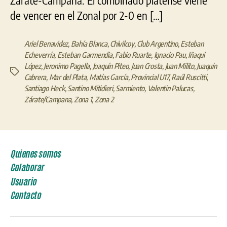
Zárate-Campana. El combinado platense viene
de vencer en el Zonal por 2-0 en […]
Ariel Benavidez
,
Bahía Blanca
,
Chivilcoy
,
Club Argentino
,
Esteban
Echeverría
,
Esteban Garmendia
,
Fabio Ruarte
,
Ignacio Pau
,
Iñaqui
López
,
Jeronimo Pagella
,
Joaquín Piteo
,
Juan Crosta
,
Juan Milito
,
Juaquín
Etiquetas
Cabrera
,
Mar del Plata
,
Matías García
,
Provincial U17
,
Raúl Ruscitti
,
Santiago Heck
,
Santino Mitidieri
,
Sarmiento
,
Valentin Palucas
,
Zárate/Campana
,
Zona 1
,
Zona 2
Quienes somos
Colaborar
Usuario
Contacto