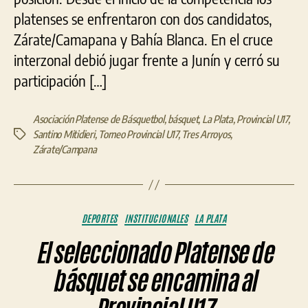
platenses se enfrentaron con dos candidatos,
Zárate/Camapana y Bahía Blanca. En el cruce
interzonal debió jugar frente a Junín y cerró su
participación […]
Asociación Platense de Básquetbol
,
básquet
,
La Plata
,
Provincial U17
,
Santino Mitidieri
,
Torneo Provincial U17
,
Tres Arroyos
,
Etiquetas
Zárate/Campana
Categorías
DEPORTES
INSTITUCIONALES
LA PLATA
El seleccionado Platense de
básquet se encamina al