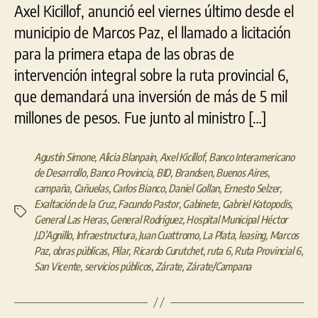
Axel Kicillof, anunció eel viernes último desde el
municipio de Marcos Paz, el llamado a licitación
para la primera etapa de las obras de
intervención integral sobre la ruta provincial 6,
que demandará una inversión de más de 5 mil
millones de pesos. Fue junto al ministro […]
Agustín Simone
,
Alicia Blanpain
,
Axel Kicillof
,
Banco Interamericano
de Desarrollo
,
Banco Provincia
,
BID
,
Brandsen
,
Buenos Aires
,
campaña
,
Cañuelas
,
Carlos Bianco
,
Daniel Gollan
,
Ernesto Selzer
,
Exaltación de la Cruz
,
Facundo Pastor
,
Gabinete
,
Gabriel Katopodis
,
Etiquetas
General Las Heras
,
General Rodríguez
,
Hospital Municipal Héctor
J.D’Agnillo
,
Infraestructura
,
Juan Cuattromo
,
La Plata
,
leasing
,
Marcos
Paz
,
obras públicas
,
Pilar
,
Ricardo Curutchet
,
ruta 6
,
Ruta Provincial 6
,
San Vicente
,
servicios públicos
,
Zárate
,
Zárate/Campana