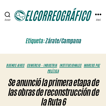
Buscar
Menú
ELCORREOGRÁFICO
Etiqueta:
Zárate/Campana
Categorías
BUENOS AIRES
COMERCIO - INDUSTRIA
INSTITUCIONALES
MARCOS PAZ
POLÍTICA
Se anunció la primera etapa de
las obras de reconstrucción de
la Ruta 6