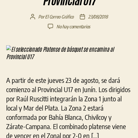
Provincial U17
Por
El Correo Gráfico
23/08/2018
Autor
Fecha
de
de
en
No hay comentarios
la
la
El
entrada
entrada
seleccionado
Platense
de
básquet
se
encamina
A partir de este jueves 23 de agosto, se dará
al
Provincial
comienzo al Provincial U17 en Junín. Los dirigidos
U17
por Raúl Ruscitti integrarán la Zona 1 junto al
local y Mar del Plata. La Zona 2 estará
conformada por Bahía Blanca, Chivilcoy y
Zárate-Campana. El combinado platense viene
de vencer en el Zonal por 2-0 en […]