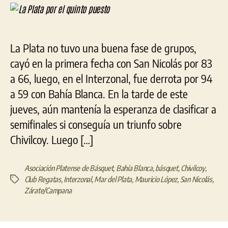
por
el
quinto
puesto
La Plata no tuvo una buena fase de grupos,
cayó en la primera fecha con San Nicolás por 83
a 66, luego, en el Interzonal, fue derrota por 94
a 59 con Bahía Blanca. En la tarde de este
jueves, aún mantenía la esperanza de clasificar a
semifinales si conseguía un triunfo sobre
Chivilcoy. Luego […]
Asociación Platense de Básquet
,
Bahía Blanca
,
básquet
,
Chivilcoy
,
Club Regatas
,
Interzonal
,
Mar del Plata
,
Mauricio López
,
San Nicolás
,
Etiquetas
Zárate/Campana