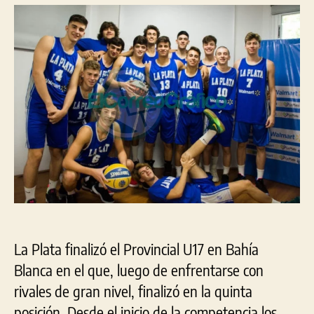
para
La
Plata
en
el
Provincial
U17
La Plata finalizó el Provincial U17 en Bahía
Blanca en el que, luego de enfrentarse con
rivales de gran nivel, finalizó en la quinta
posición. Desde el inicio de la competencia los