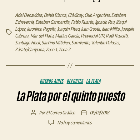
Ariel Benavidez
,
Bahía Blanca
,
Chivilcoy
,
Club Argentino
,
Esteban
Echeverría
,
Esteban Garmendia
,
Fabio Ruarte
,
Ignacio Pau
,
Iñaqui
López
,
Jeronimo Pagella
,
Joaquín Piteo
,
Juan Crosta
,
Juan Milito
,
Juaquín
Etiquetas
Cabrera
,
Mar del Plata
,
Matías García
,
Provincial U17
,
Raúl Ruscitti
,
Santiago Heck
,
Santino Mitidieri
,
Sarmiento
,
Valentin Palucas
,
Zárate/Campana
,
Zona 1
,
Zona 2
Categorías
BUENOS AIRES
DEPORTES
LA PLATA
La Plata por el quinto puesto
Por
El Correo Gráfico
06/07/2018
Autor
Fecha
de
de
en
No hay comentarios
la
la
La
entrada
entrada
Plata