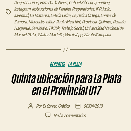
Diego Lencinas
,
Foro Por la Niñez
,
Gabriel Zibechi
,
grooming
,
Instagram
,
Instrucciones de Penales Preparatorias
,
IPP
,
Junín
,
Etiquetas
Juventud
,
La Matanza
,
Leticia Ciriza
,
Ley Mica Ortega
,
Lomas de
Zamora
,
Mercedes
,
niñez
,
Paula Meschini
,
Provincia
,
Quilmes
,
Rosario
Hasperué
,
San Isidro
,
TikTok
,
Trabajo Social
,
Universidad Nacional de
Mar del Plata
,
Walter Martello
,
WhatsApp
,
Zárate/Campana
Categorías
DEPORTES
LA PLATA
Quinta ubicación para La Plata
en el Provincial U17
Por
El Correo Gráfico
06/04/2019
Autor
Fecha
de
de
en
No hay comentarios
la
la
Quinta
entrada
entrada
ubicación