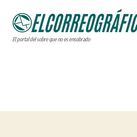
ELCORREOGRÁFICO
El portal del sobre que no es ensobrado