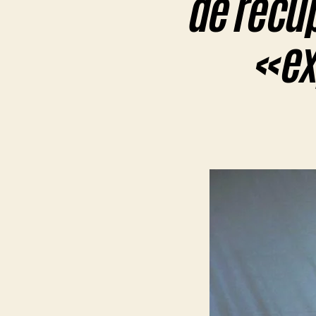
de recup
«ex