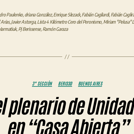
ndro Paulenko
,
driana González
,
Enrique Slezack
,
Fabián Cagliardi
,
Fabián Caglir
 Arias
,
Javier Astorga
,
Lista 4 Kilómetro Cero del Peronismo
,
Miriam "Pelusa" 
Harmatiuk
,
Pj Berissense
,
Ramón Garaza
Categorías
3° SECCIÓN
BERISSO
BUENOS AIRES
 el plenario de Unida
en “Casa Abierta”