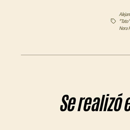
Aleja
"Tato"
Etiquetas
Nora 
Se realizó