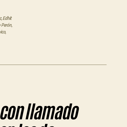
z
,
Edhit
 Perón
,
vico
,
J con llamado