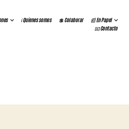
ones
ℹ️ Quienes somos
💲 Colaborar
📰 En Papel
📧 Contacto