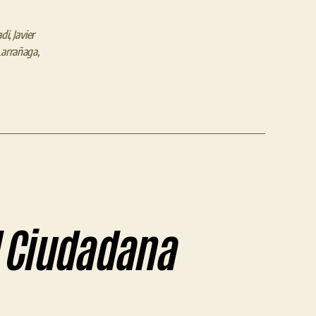
adi
,
Javier
Larrañaga
,
d Ciudadana