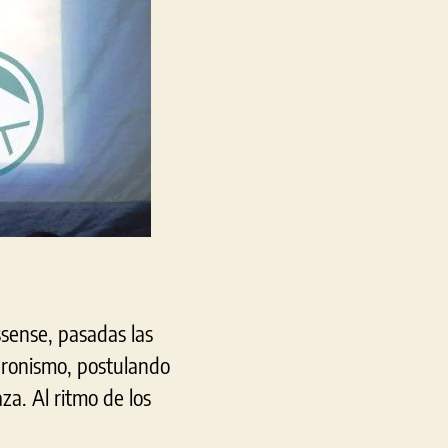
l
Peronismo
con
los
de
«experiencia»
y
los
jóvenes
sense, pasadas las
Ceronismo, postulando
a. Al ritmo de los