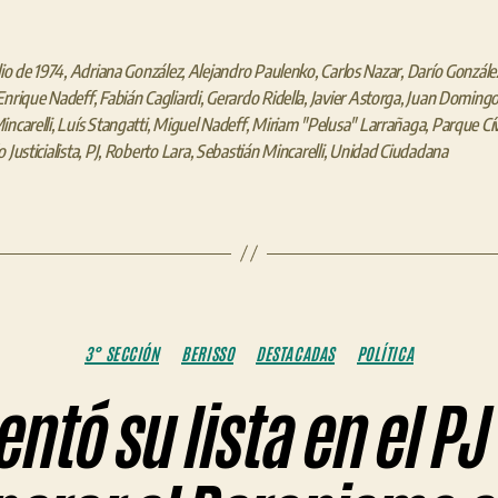
lio de 1974
,
Adriana González
,
Alejandro Paulenko
,
Carlos Nazar
,
Darío Gonzále
Enrique Nadeff
,
Fabián Cagliardi
,
Gerardo Ridella
,
Javier Astorga
,
Juan Domingo
incarelli
,
Luís Stangatti
,
Miguel Nadeff
,
Miriam "Pelusa" Larrañaga
,
Parque Cí
 Justicialista
,
PJ
,
Roberto Lara
,
Sebastián Mincarelli
,
Unidad Ciudadana
Categorías
3° SECCIÓN
BERISSO
DESTACADAS
POLÍTICA
ntó su lista en el P