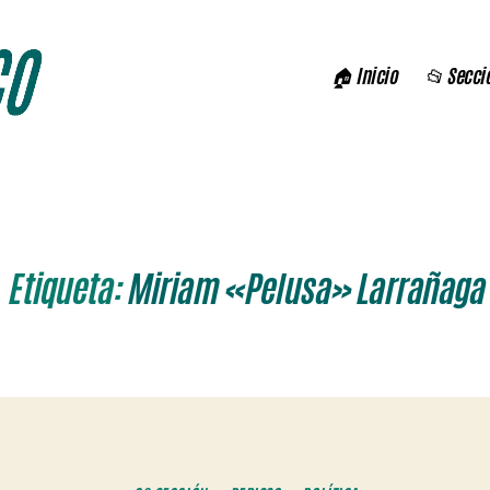
🏠 Inicio
📂 Secci
Etiqueta:
Miriam «Pelusa» Larrañaga
Categorías