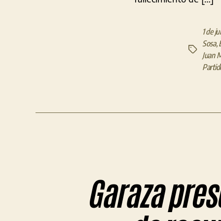
1 de ju
Sosa
,
Etiquetas
Juan M
Partido
Garaza prese