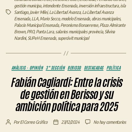
gestión municipa
,
intendente Ensenada
,
inversión infraestructura
,
isla
Santiago
,
Javier Milei
,
La Libertad Avanza
,
La Libertad Avanza
Etiquetas
Ensenada
,
LLA
,
Mario Secco
,
modelo Ensenada
,
obras municipales
,
Palacio Municipal Ensenada
,
Peronismo Bonaerense
,
Plaza Almirante
Brown
,
PRO
,
Punta Lara
,
salarios municipales provincia
,
Silvina
Nardini
,
SUPeH Ensenada
,
superávit municipal
Categorías
ANÁLISIS - OPINIÓN
3° SECCIÓN
BERISSO
DESTACADAS
POLÍTICA
Fabián Cagliardi: Entre la crisis
de gestión en Berisso y su
ambición política para 2025
en
Por
El Correo Gráfico
23/12/2024
No hay comentarios
Autor
Fecha
Fab
de
de