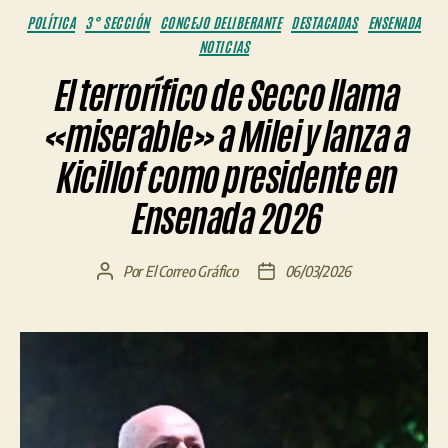
Categorías
POLÍTICA
3° SECCIÓN
CONCEJO DELIBERANTE
DESTACADAS
ENSENADA
NOTICIAS
El terrorífico de Secco llama
«miserable» a Milei y lanza a
Kicillof como presidente en
Ensenada 2026
Por
El Correo Gráfico
06/03/2026
Autor
Fecha
de
de
la
la
entrada
entrada