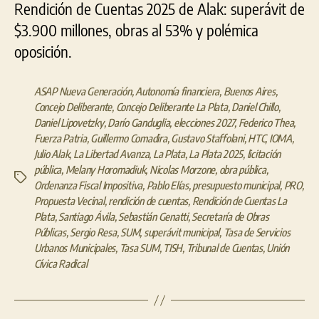
Rendición de Cuentas 2025 de Alak: superávit de
$3.900 millones, obras al 53% y polémica
oposición.
ASAP Nueva Generación
,
Autonomía financiera
,
Buenos Aires
,
Concejo Deliberante
,
Concejo Deliberante La Plata
,
Daniel Chillo
,
Daniel Lipovetzky
,
Darío Ganduglia
,
elecciones 2027
,
Federico Thea
,
Fuerza Patria
,
Guillermo Comadira
,
Gustavo Staffolani
,
HTC
,
IOMA
,
Julio Alak
,
La Libertad Avanza
,
La Plata
,
La Plata 2025
,
licitación
pública
,
Melany Horomadiuk
,
Nicolas Morzone
,
obra pública
,
Etiquetas
Ordenanza Fiscal Impositiva
,
Pablo Elías
,
presupuesto municipal
,
PRO
,
Propuesta Vecinal
,
rendición de cuentas
,
Rendición de Cuentas La
Plata
,
Santiago Ávila
,
Sebastián Genatti
,
Secretaría de Obras
Públicas
,
Sergio Resa
,
SUM
,
superávit municipal
,
Tasa de Servicios
Urbanos Municipales
,
Tasa SUM
,
TISH
,
Tribunal de Cuentas
,
Unión
Cívica Radical