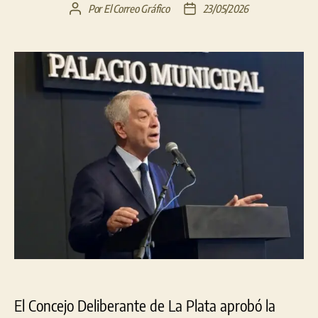
Por
El Correo Gráfico
23/05/2026
Autor
Fecha
de
de
la
la
entrada
entrada
El Concejo Deliberante de La Plata aprobó la