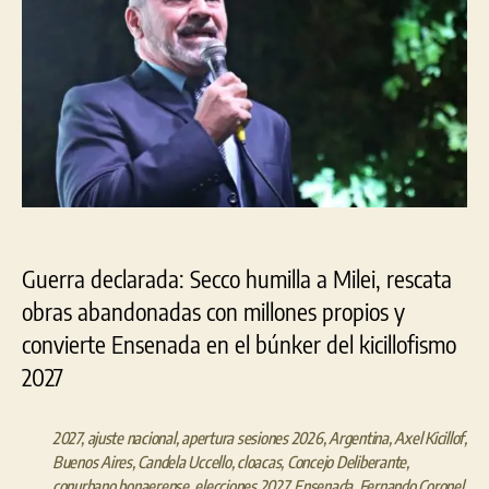
Guerra declarada: Secco humilla a Milei, rescata
obras abandonadas con millones propios y
convierte Ensenada en el búnker del kicillofismo
2027
2027
,
ajuste nacional
,
apertura sesiones 2026
,
Argentina
,
Axel Kicillof
,
Buenos Aires
,
Candela Uccello
,
cloacas
,
Concejo Deliberante
,
conurbano bonaerense
,
elecciones 2027
,
Ensenada
,
Fernando Coronel
,