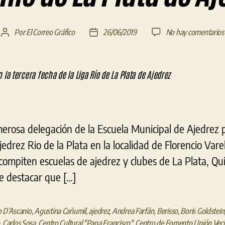
Por
El Correo Gráfico
26/06/2019
No hay comentarios
Autor
Fecha
de
de
la
la
entrada
entrada
rosa delegación de la Escuela Municipal de Ajedrez pa
edrez Rio de la Plata en la localidad de Florencio Varel
compiten escuelas de ajedrez y clubes de La Plata, Qui
be destacar que […]
 D’Ascanio
,
Agustina Cañumil
,
ajedrez
,
Andrea Farfán
,
Berisso
,
Boris Goldstein
,
Carlos Sosa
,
Centro Cultural "Papa Francisco"
,
Centro de Fomento Unión Veci