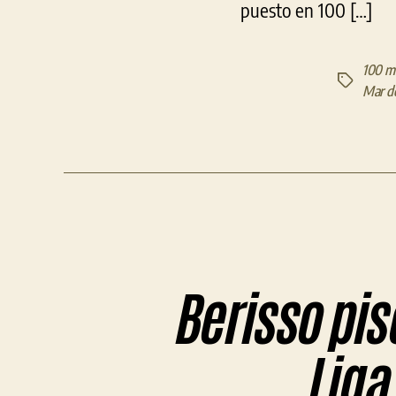
puesto en 100 […]
100 me
Etiquetas
Mar de
Berisso pis
Liga