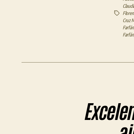
Claudi
Floren
Etiquetas
Cruz 
Farfán
Farfán
Excelen
aj