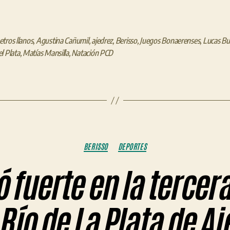
tros llanos
,
Agustina Cañumil
,
ajedrez
,
Berisso
,
Juegos Bonaerenses
,
Lucas B
l Plata
,
Matías Mansilla
,
Natación PCD
Categorías
BERISSO
DEPORTES
ó fuerte en la tercera
 Río de La Plata de Aj