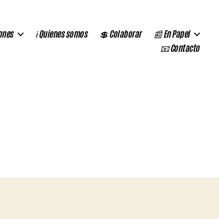
ones
ℹ️ Quienes somos
💲 Colaborar
📰 En Papel
📧 Contacto