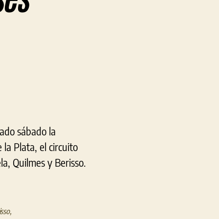
en
Excelente
comienzo
de
año
para
los
ajedrecistas
sado sábado la
berissenses
a Plata, el circuito
la, Quilmes y Berisso.
isso
,