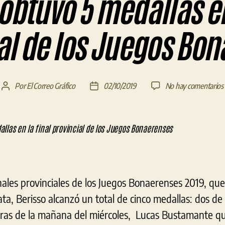
obtuvo 5 medallas en
al de los Juegos Bo
Por
El Correo Gráfico
02/10/2019
No hay comentarios
Autor
Fecha
de
de
la
la
entrada
entrada
nales provinciales de los Juegos Bonaerenses 2019, que
ta, Berisso alcanzó un total de cinco medallas: dos de
ras de la mañana del miércoles, Lucas Bustamante qu