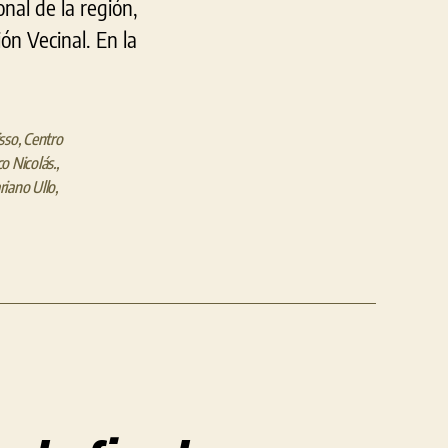
onal de la región,
ón Vecinal. En la
sso
,
Centro
o Nicolás.
,
iano Ullo
,