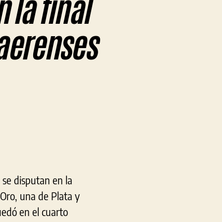
 la final
naerenses
en
Berisso
obtuvo
5
medallas
en
la
final
 se disputan en la
provincial
de
 Oro, una de Plata y
los
edó en el cuarto
Juegos