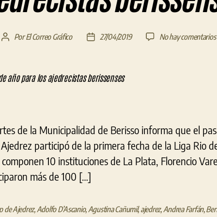
Por
El Correo Gráfico
27/04/2019
No hay comentarios
Autor
Fecha
de
de
la
la
entrada
entrada
rtes de la Municipalidad de Berisso informa que el pa
jedrez participó de la primera fecha de la Liga Rio de l
componen 10 instituciones de La Plata, Florencio Vare
iciparon más de 100 […]
o de Ajedrez
,
Adolfo D’Ascanio
,
Agustina Cañumil
,
ajedrez
,
Andrea Farfán
,
Ber