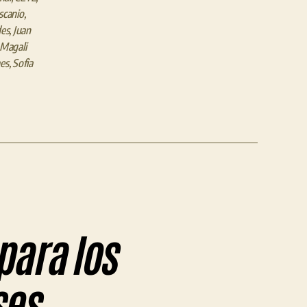
scanio
,
des
,
Juan
Magali
es
,
Sofia
para los
ses