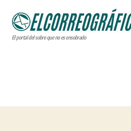
ELCORREOGRÁFICO
El portal del sobre que no es ensobrado