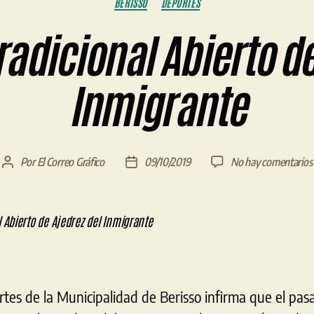
BERISSO
DEPORTES
tradicional Abierto d
Inmigrante
Por
El Correo Gráfico
09/10/2019
No hay comentarios
Autor
Fecha
de
de
la
la
entrada
entrada
rtes de la Municipalidad de Berisso infirma que el pas