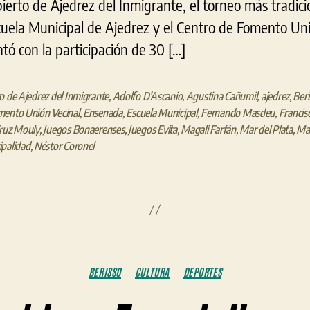
bierto de Ajedrez del Inmigrante, el torneo más tradici
cuela Municipal de Ajedrez y el Centro de Fomento Uni
ó con la participación de 30 […]
o de Ajedrez del Inmigrante
,
Adolfo D’Ascanio
,
Agustina Cañumil
,
ajedrez
,
Beri
mento Unión Vecinal
,
Ensenada
,
Escuela Municipal
,
Fernando Masdeu
,
Francisc
ruz Mouly
,
Juegos Bonaerenses
,
Juegos Evita
,
Magali Farfán
,
Mar del Plata
,
Mar
palidad
,
Néstor Coronel
Categorías
BERISSO
CULTURA
DEPORTES