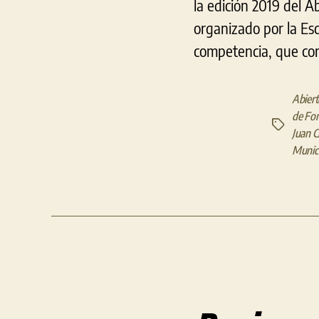
la edición 2019 del A
organizado por la Es
competencia, que cont
Abiert
de Fo
Etiquetas
Juan C
Munici