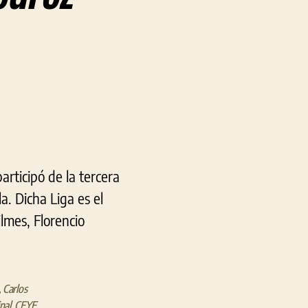
en
Berisso
pisó
fuerte
en
la
tercera
fecha
rticipó de la tercera
de
la
a. Dicha Liga es el
Liga
lmes, Florencio
Río
de
La
Plata
,
Carlos
de
nal
,
CEYE
,
Ajedrez