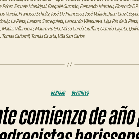
a Pérez
,
Escuela Municipal
,
Ezequiel Guzmán
,
Fernando Masdeu
,
Florencia D’A
cio Varela
,
Francisco Schultz
,
José De Francesco
,
José Velarde
,
Juan Cruz Céspe
Mouly
,
La Plata
,
Lautaro Sorrequieta
,
Leonardo Villanueva
,
Liga Río de la Plata
,
,
Matías Villanueva
,
Mauro Rotela
,
Mirco García Ciuffani
,
Octavio Cayata
,
Quilm
,
Tomas Cañumil
,
Tomás Cayata
,
Villa San Carlos
Categorías
BERISSO
DEPORTES
te comienzo de año 
edrecistas berissen