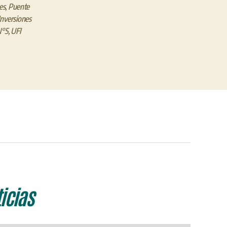
es
,
Puente
Inversiones
N°5
,
UFI
icias