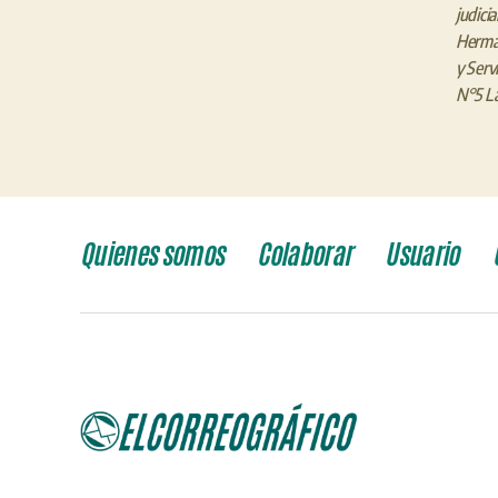
judicia
Herman
y Servi
N°5 La
Quienes somos
Colaborar
Usuario