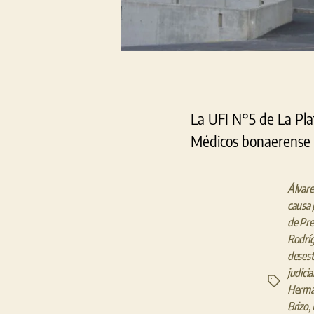
La UFI N°5 de La Pla
Médicos bonaerense po
Álvare
causa 
de Pre
Rodrí
desest
judicia
Etiquetas
Herm
Brizo
,