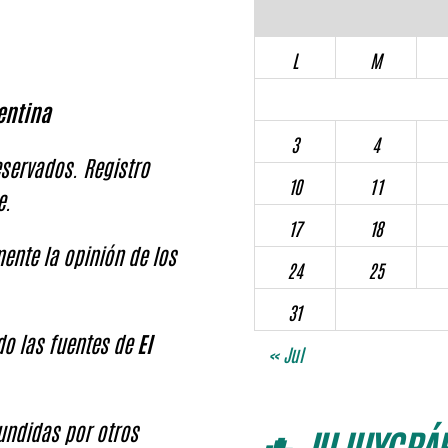
L
M
entina
3
4
servados. Registro
10
11
e.
17
18
ente la opinión de los
24
25
31
ndo las fuentes de
El
« Jul
fundidas por otros
🌵 JUJUYGRÁF