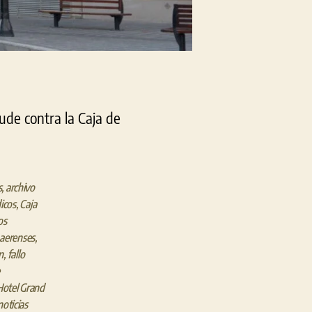
ude contra la Caja de
s
,
archivo
icos
,
Caja
os
aerenses
,
n
,
fallo
Hotel Grand
noticias