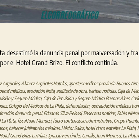
ta desestimó la denuncia penal por malversación y fra
r el Hotel Grand Brizo. El conflicto continúa.
z Argüelles
,
Álvarez Argüelles Hoteles
,
aportes médicos provincia Buenos Aire
penal médicos
,
asociación ilícita
,
auditoría de obra
,
berisso noticias
,
Caja de Méd
visión y Seguro Médico
,
Caja de Previsión y Seguro Médico Buenos Aires
,
Carl
guez
,
Colegio de Médicos de La Plata
,
defraudación
,
defraudación médicos bon
imación denuncia penal
,
Eduardo Silva Pelossi
,
Ensenada noticias
,
Fabio Nielse
l La Plata
,
fiscal Juan Menucci
,
fuero contencioso administrativo
,
Grupo Puente
anos
,
haberes jubilatorios médicos
,
Héctor Sainz
,
hotel cinco estrellas La Plata
,
Hotel Grand Brizo La Plata
,
Ignacio Fernández Camillo
,
Juan Menucci
,
La Plata 