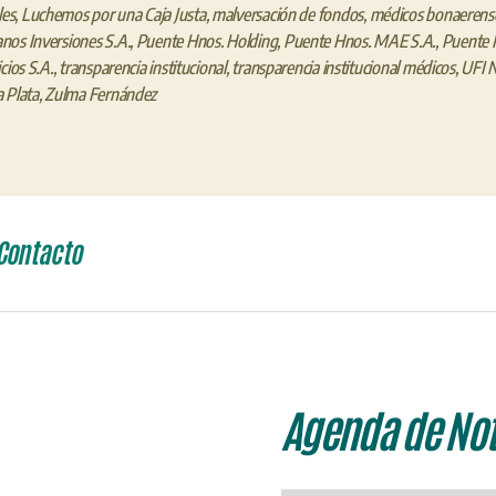
les
,
Luchemos por una Caja Justa
,
malversación de fondos
,
médicos bonaerens
os Inversiones S.A.
,
Puente Hnos. Holding
,
Puente Hnos. MAE S.A.
,
Puente 
cios S.A.
,
transparencia institucional
,
transparencia institucional médicos
,
UFI 
 Plata
,
Zulma Fernández
Contacto
Agenda de Not