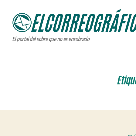
ELCORREOGRÁFICO
El portal del sobre que no es ensobrado
Etiqu