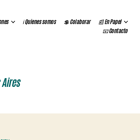
ones
ℹ️ Quienes somos
💲 Colaborar
📰 En Papel
📧 Contacto
 Aires