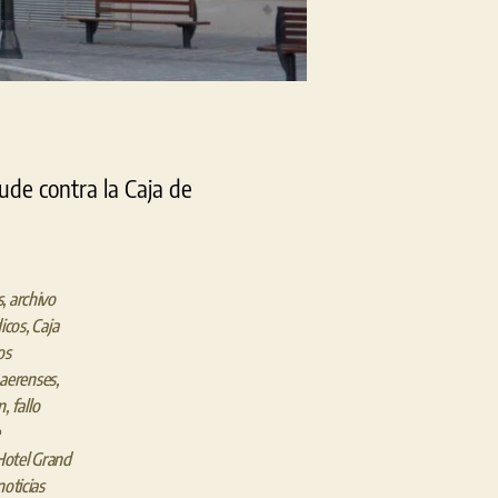
ude contra la Caja de
s
,
archivo
icos
,
Caja
os
aerenses
,
n
,
fallo
Hotel Grand
noticias