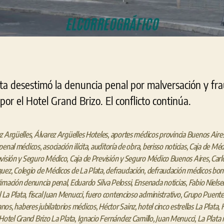
ta desestimó la denuncia penal por malversación y fra
r el Hotel Grand Brizo. El conflicto continúa.
z Argüelles
,
Álvarez Argüelles Hoteles
,
aportes médicos provincia Buenos Aire
penal médicos
,
asociación ilícita
,
auditoría de obra
,
berisso noticias
,
Caja de Méd
visión y Seguro Médico
,
Caja de Previsión y Seguro Médico Buenos Aires
,
Carl
guez
,
Colegio de Médicos de La Plata
,
defraudación
,
defraudación médicos bon
imación denuncia penal
,
Eduardo Silva Pelossi
,
Ensenada noticias
,
Fabio Nielse
l La Plata
,
fiscal Juan Menucci
,
fuero contencioso administrativo
,
Grupo Puente
anos
,
haberes jubilatorios médicos
,
Héctor Sainz
,
hotel cinco estrellas La Plata
,
Hotel Grand Brizo La Plata
,
Ignacio Fernández Camillo
,
Juan Menucci
,
La Plata 