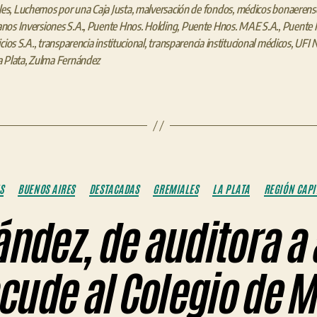
les
,
Luchemos por una Caja Justa
,
malversación de fondos
,
médicos bonaerens
os Inversiones S.A.
,
Puente Hnos. Holding
,
Puente Hnos. MAE S.A.
,
Puente 
cios S.A.
,
transparencia institucional
,
transparencia institucional médicos
,
UFI 
 Plata
,
Zulma Fernández
Categorías
S
BUENOS AIRES
DESTACADAS
GREMIALES
LA PLATA
REGIÓN CAPI
ndez, de auditora a
cude al Colegio de M