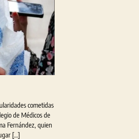
Médicos
de
La
Plata
gularidades cometidas
legio de Médicos de
lma Fernández, quien
ugar […]