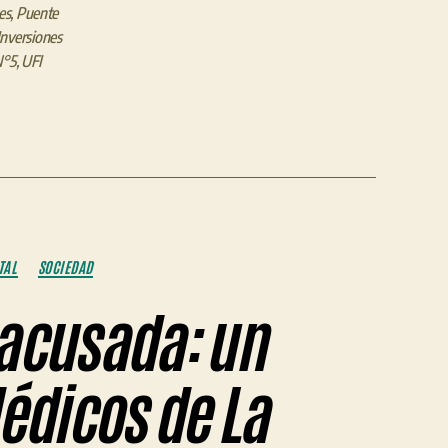
es
,
Puente
Inversiones
N°5
,
UFI
TAL
SOCIEDAD
 acusada: un
édicos de La