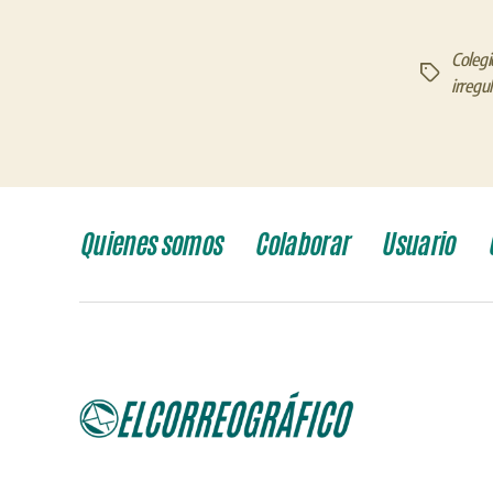
Colegi
Etiquetas
irregu
Quienes somos
Colaborar
Usuario