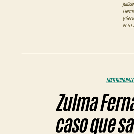
judicia
Herman
y Servi
N°5 La
INSTITUCIONALE
Zulma Ferná
caso que sa