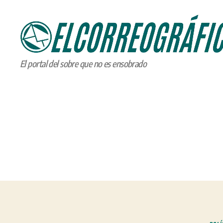
ELCORREOGRÁFICO
El portal del sobre que no es ensobrado