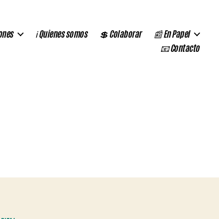
ones
ℹ️ Quienes somos
💲 Colaborar
📰 En Papel
📧 Contacto