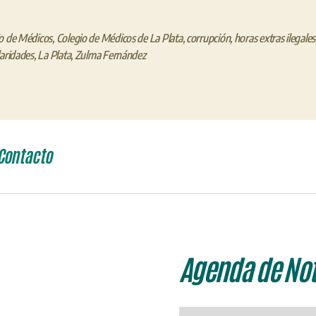
o de Médicos
,
Colegio de Médicos de La Plata
,
corrupción
,
horas extras ilegales
laridades
,
La Plata
,
Zulma Fernández
Contacto
Agenda de Not