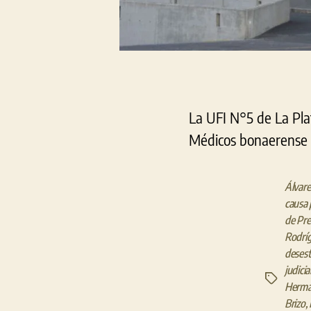
La UFI N°5 de La Pla
Médicos bonaerense po
Álvare
causa 
de Pre
Rodrí
desest
judicia
Etiquetas
Herm
Brizo
,