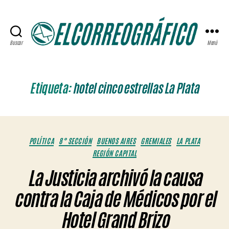
Buscar
Menú
ELCORREOGRÁFICO
Etiqueta:
hotel cinco estrellas La Plata
Categorías
POLÍTICA
8° SECCIÓN
BUENOS AIRES
GREMIALES
LA PLATA
REGIÓN CAPITAL
La Justicia archivó la causa
contra la Caja de Médicos por el
Hotel Grand Brizo