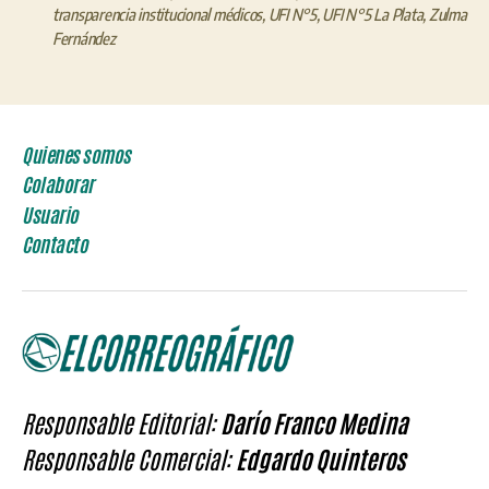
transparencia institucional médicos
,
UFI N°5
,
UFI N°5 La Plata
,
Zulma
Fernández
Quienes somos
Colaborar
Usuario
Contacto
Responsable Editorial:
Darío Franco Medina
Responsable Comercial:
Edgardo Quinteros