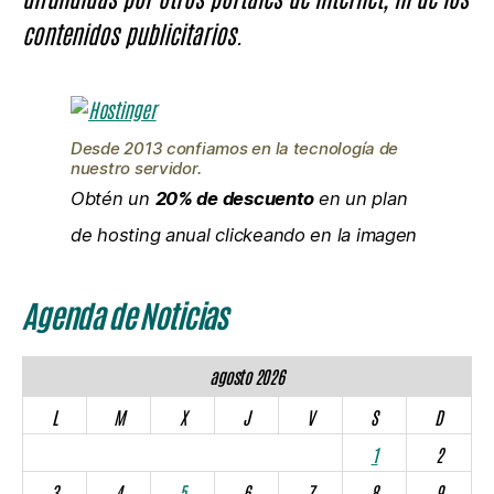
contenidos publicitarios.
Desde 2013 confiamos en la tecnología de
nuestro servidor.
Obtén un
20% de descuento
en un plan
de hosting anual clickeando en la imagen
Agenda de Noticias
agosto 2026
L
M
X
J
V
S
D
1
2
3
4
5
6
7
8
9