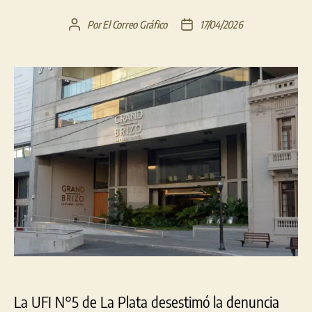
Por
El Correo Gráfico
17/04/2026
Autor
Fecha
de
de
la
la
entrada
entrada
La UFI N°5 de La Plata desestimó la denuncia