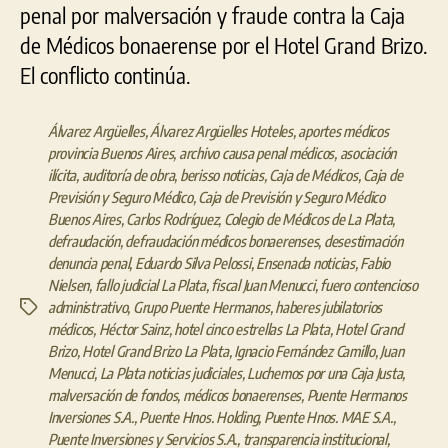
penal por malversación y fraude contra la Caja
de Médicos bonaerense por el Hotel Grand Brizo.
El conflicto continúa.
Álvarez Argüelles
,
Álvarez Argüelles Hoteles
,
aportes médicos
provincia Buenos Aires
,
archivo causa penal médicos
,
asociación
ilícita
,
auditoría de obra
,
berisso noticias
,
Caja de Médicos
,
Caja de
Previsión y Seguro Médico
,
Caja de Previsión y Seguro Médico
Buenos Aires
,
Carlos Rodríguez
,
Colegio de Médicos de La Plata
,
defraudación
,
defraudación médicos bonaerenses
,
desestimación
denuncia penal
,
Eduardo Silva Pelossi
,
Ensenada noticias
,
Fabio
Nielsen
,
fallo judicial La Plata
,
fiscal Juan Menucci
,
fuero contencioso
administrativo
,
Grupo Puente Hermanos
,
haberes jubilatorios
Etiquetas
médicos
,
Héctor Sainz
,
hotel cinco estrellas La Plata
,
Hotel Grand
Brizo
,
Hotel Grand Brizo La Plata
,
Ignacio Fernández Camillo
,
Juan
Menucci
,
La Plata noticias judiciales
,
Luchemos por una Caja Justa
,
malversación de fondos
,
médicos bonaerenses
,
Puente Hermanos
Inversiones S.A.
,
Puente Hnos. Holding
,
Puente Hnos. MAE S.A.
,
Puente Inversiones y Servicios S.A.
,
transparencia institucional
,