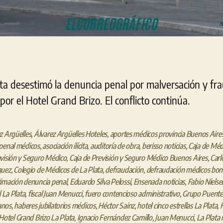
ta desestimó la denuncia penal por malversación y fra
r el Hotel Grand Brizo. El conflicto continúa.
z Argüelles
,
Álvarez Argüelles Hoteles
,
aportes médicos provincia Buenos Aire
penal médicos
,
asociación ilícita
,
auditoría de obra
,
berisso noticias
,
Caja de Méd
visión y Seguro Médico
,
Caja de Previsión y Seguro Médico Buenos Aires
,
Carl
guez
,
Colegio de Médicos de La Plata
,
defraudación
,
defraudación médicos bon
imación denuncia penal
,
Eduardo Silva Pelossi
,
Ensenada noticias
,
Fabio Nielse
l La Plata
,
fiscal Juan Menucci
,
fuero contencioso administrativo
,
Grupo Puente
anos
,
haberes jubilatorios médicos
,
Héctor Sainz
,
hotel cinco estrellas La Plata
,
Hotel Grand Brizo La Plata
,
Ignacio Fernández Camillo
,
Juan Menucci
,
La Plata 