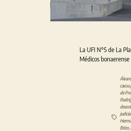
La UFI N°5 de La Pla
Médicos bonaerense po
Álvare
causa 
de Pre
Rodrí
desest
judicia
Etiquetas
Herm
Brizo
,