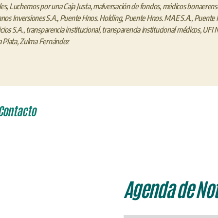
les
,
Luchemos por una Caja Justa
,
malversación de fondos
,
médicos bonaerens
os Inversiones S.A.
,
Puente Hnos. Holding
,
Puente Hnos. MAE S.A.
,
Puente 
cios S.A.
,
transparencia institucional
,
transparencia institucional médicos
,
UFI 
 Plata
,
Zulma Fernández
Contacto
Agenda de Not