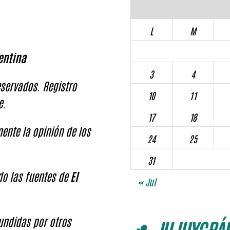
L
M
entina
3
4
servados. Registro
10
11
e.
17
18
ente la opinión de los
24
25
31
ndo las fuentes de
El
« Jul
fundidas por otros
🌵 JUJUYGRÁF