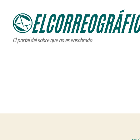
ELCORREOGRÁFICO
El portal del sobre que no es ensobrado