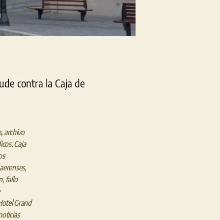
ude contra la Caja de
s
,
archivo
icos
,
Caja
os
aerenses
,
n
,
fallo
Hotel Grand
noticias