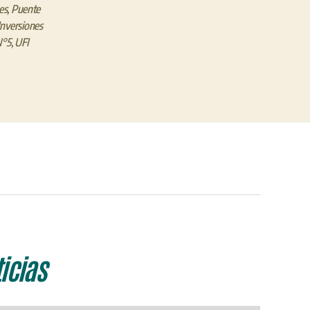
es
,
Puente
Inversiones
N°5
,
UFI
icias