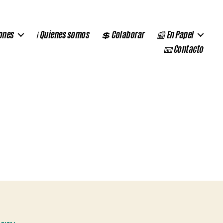
ones
ℹ️ Quienes somos
💲 Colaborar
📰 En Papel
📧 Contacto