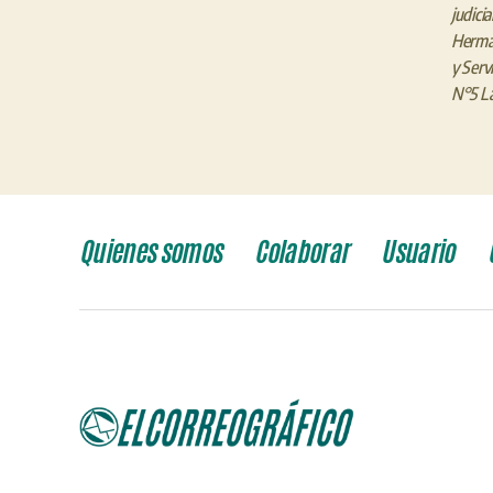
judicia
Herman
y Servi
N°5 La
Quienes somos
Colaborar
Usuario