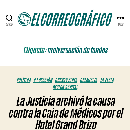
Buscar
Menú
ELCORREOGRÁFICO
Etiqueta:
malversación de fondos
Categorías
POLÍTICA
8° SECCIÓN
BUENOS AIRES
GREMIALES
LA PLATA
REGIÓN CAPITAL
La Justicia archivó la causa
contra la Caja de Médicos por el
Hotel Grand Brizo