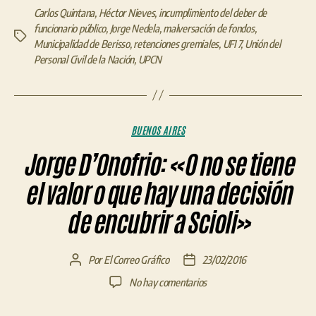
Carlos Quintana
,
Héctor Nieves
,
incumplimiento del deber de
funcionario público
,
Jorge Nedela
,
malversación de fondos
,
Etiquetas
Municipalidad de Berisso
,
retenciones gremiales
,
UFI 7
,
Unión del
Personal Civil de la Nación
,
UPCN
Categorías
BUENOS AIRES
Jorge D’Onofrio: «O no se tiene
el valor o que hay una decisión
de encubrir a Scioli»
Por
El Correo Gráfico
23/02/2016
Autor
Fecha
de
de
en
No hay comentarios
la
la
Jorge
entrada
entrada
D’Onofrio: