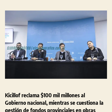
Kicillof
entrada
entrada
reclama
a
Milei
$100
mil
millones
mientras
se
le
cuestiona
la
gestión
de
fondos
provinciales
Kicillof reclama $100 mil millones al
Gobierno nacional, mientras se cuestiona la
gestión de fondos provinciales en obras