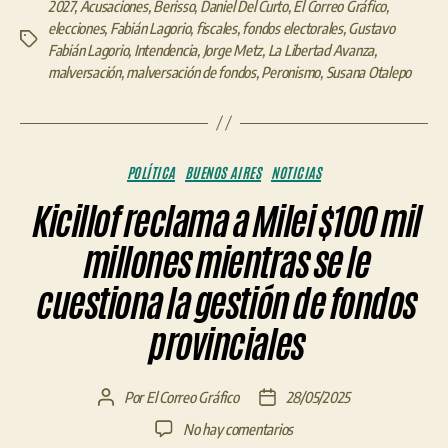
2027
,
Acusaciones
,
Berisso
,
Daniel Del Curto
,
El Correo Gráfico
,
elecciones
,
Fabián Lagorio
,
fiscales
,
fondos electorales
,
Gustavo
Etiquetas
Fabián Lagorio
,
Intendencia
,
Jorge Metz
,
La Libertad Avanza
,
malversación
,
malversación de fondos
,
Peronismo
,
Susana Otalepo
Categorías
POLÍTICA
BUENOS AIRES
NOTICIAS
Kicillof reclama a Milei $100 mil
millones mientras se le
cuestiona la gestión de fondos
provinciales
Por
El Correo Gráfico
28/05/2025
Autor
Fecha
de
de
en
No hay comentarios
la
la