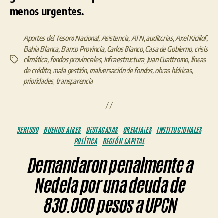
menos urgentes.
Aportes del Tesoro Nacional
,
Asistencia
,
ATN
,
auditorias
,
Axel Kicillof
,
Bahía Blanca
,
Banco Provincia
,
Carlos Bianco
,
Casa de Gobierno
,
crisis
climática
,
fondos provinciales
,
Infraestructura
,
Juan Cuattromo
,
líneas
Etiquetas
de crédito
,
mala gestión
,
malversación de fondos
,
obras hídricas
,
prioridades
,
transparencia
Categorías
BERISSO
BUENOS AIRES
DESTACADAS
GREMIALES
INSTITUCIONALES
POLÍTICA
REGIÓN CAPITAL
Demandaron penalmente a
Nedela por una deuda de
830.000 pesos a UPCN