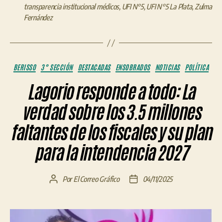
transparencia institucional médicos
,
UFI N°5
,
UFI N°5 La Plata
,
Zulma
Fernández
Categorías
BERISSO
3° SECCIÓN
DESTACADAS
ENSOBRADOS
NOTICIAS
POLÍTICA
Lagorio responde a todo: La
verdad sobre los 3.5 millones
faltantes de los fiscales y su plan
para la intendencia 2027
Por
El Correo Gráfico
04/11/2025
Autor
Fecha
de
de
la
la
entrada
entrada