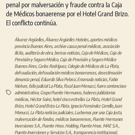
penal por malversación y fraude contra la Caja
de Médicos bonaerense por el Hotel Grand Brizo.
El conflicto continúa.
Álvarez Argüelles
,
Álvarez Argüelles Hoteles
,
aportes médicos
provincia Buenos Aires
,
archivo causa penal médicos
,
asociación
ilícita
,
auditoría de obra
,
berisso noticias
,
Caja de Médicos
,
Caja de
Previsión y Seguro Médico
,
Caja de Previsión y Seguro Médico
Buenos Aires
,
Carlos Rodríguez
,
Colegio de Médicos de La Plata
,
defraudación
,
defraudación médicos bonaerenses
,
desestimación
denuncia penal
,
Eduardo Silva Pelossi
,
Ensenada noticias
,
Fabio
Nielsen
,
fallo judicial La Plata
,
fiscal Juan Menucci
,
fuero contencioso
administrativo
,
Grupo Puente Hermanos
,
haberes jubilatorios
Etiquetas
médicos
,
Héctor Sainz
,
hotel cinco estrellas La Plata
,
Hotel Grand
Brizo
,
Hotel Grand Brizo La Plata
,
Ignacio Fernández Camillo
,
Juan
Menucci
,
La Plata noticias judiciales
,
Luchemos por una Caja Justa
,
malversación de fondos
,
médicos bonaerenses
,
Puente Hermanos
Inversiones S.A.
,
Puente Hnos. Holding
,
Puente Hnos. MAE S.A.
,
Puente Inversiones y Servicios S.A.
,
transparencia institucional
,