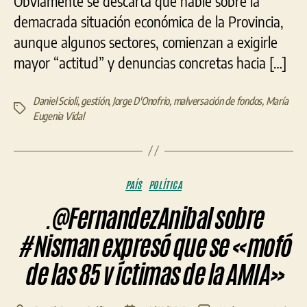
Obviamente se descarta que hable sobre la
demacrada situación económica de la Provincia,
aunque algunos sectores, comienzan a exigirle
mayor “actitud” y denuncias concretas hacia […]
Daniel Scioli
,
gestión
,
Jorge D'Onofrio
,
malversación de fondos
,
María
Etiquetas
Eugenia Vidal
Categorías
PAÍS
POLÍTICA
.@FernandezAnibal sobre
#Nisman expresó que se «mofó
de las 85 v íctimas de la AMIA»