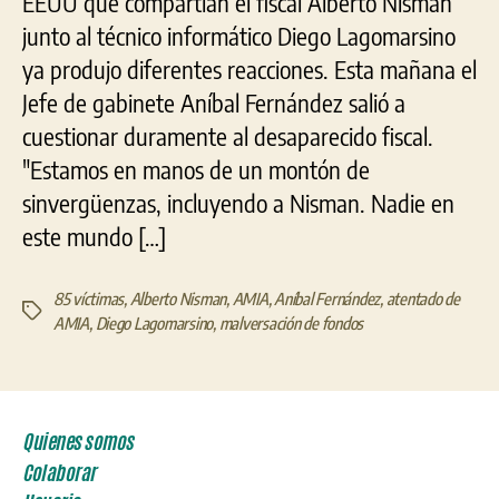
EEUU que compartían el fiscal Alberto Nisman
junto al técnico informático Diego Lagomarsino
ya produjo diferentes reacciones. Esta mañana el
Jefe de gabinete Aníbal Fernández salió a
cuestionar duramente al desaparecido fiscal.
"Estamos en manos de un montón de
sinvergüenzas, incluyendo a Nisman. Nadie en
este mundo […]
85 víctimas
,
Alberto Nisman
,
AMIA
,
Aníbal Fernández
,
atentado de
Etiquetas
AMIA
,
Diego Lagomarsino
,
malversación de fondos
Quienes somos
Colaborar