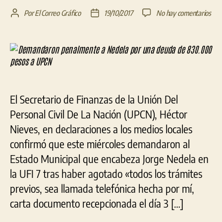
en
Por
El Correo Gráfico
19/10/2017
No hay comentarios
Autor
Fecha
Dem
de
de
pen
la
la
a
entrada
entrada
Ned
por
una
deu
El Secretario de Finanzas de la Unión Del
de
830
Personal Civil De La Nación (UPCN), Héctor
pes
Nieves, en declaraciones a los medios locales
a
confirmó que este miércoles demandaron al
UP
Estado Municipal que encabeza Jorge Nedela en
la UFI 7 tras haber agotado «todos los trámites
previos, sea llamada telefónica hecha por mí,
carta documento recepcionada el día 3 […]