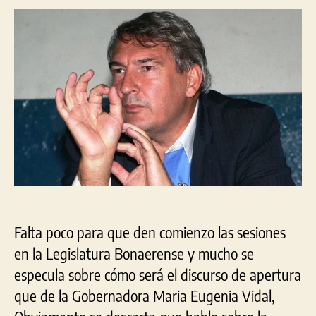
«O
no
se
tiene
el
valor
o
que
hay
una
decisión
de
encubrir
a
Falta poco para que den comienzo las sesiones
Scioli»
en la Legislatura Bonaerense y mucho se
especula sobre cómo será el discurso de apertura
que de la Gobernadora Maria Eugenia Vidal,