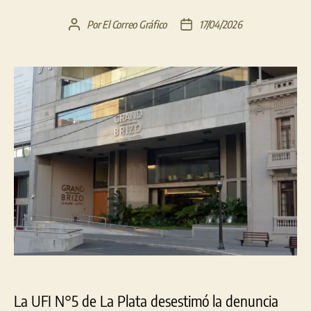
Por
El Correo Gráfico
17/04/2026
Autor
Fecha
de
de
la
la
entrada
entrada
La UFI N°5 de La Plata desestimó la denuncia