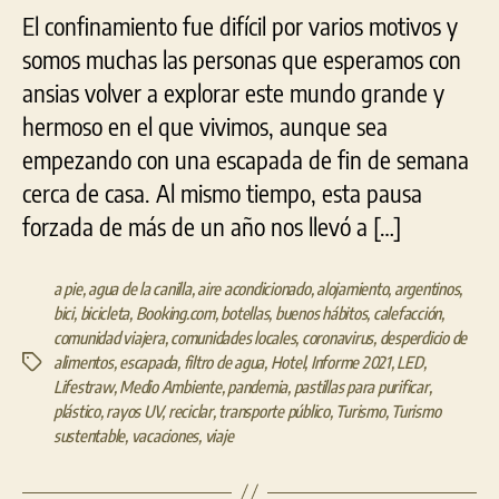
El confinamiento fue difícil por varios motivos y
somos muchas las personas que esperamos con
ansias volver a explorar este mundo grande y
hermoso en el que vivimos, aunque sea
empezando con una escapada de fin de semana
cerca de casa. Al mismo tiempo, esta pausa
forzada de más de un año nos llevó a […]
a pie
,
agua de la canilla
,
aire acondicionado
,
alojamiento
,
argentinos
,
bici
,
bicicleta
,
Booking.com
,
botellas
,
buenos hábitos
,
calefacción
,
comunidad viajera
,
comunidades locales
,
coronavirus
,
desperdicio de
alimentos
,
escapada
,
filtro de agua
,
Hotel
,
Informe 2021
,
LED
,
Etiquetas
Lifestraw
,
Medio Ambiente
,
pandemia
,
pastillas para purificar
,
plástico
,
rayos UV
,
reciclar
,
transporte público
,
Turismo
,
Turismo
sustentable
,
vacaciones
,
viaje