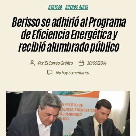
Categorías
BERISSO
BUENOS AIRES
Berisso se adhirió al Programa
de Eficiencia Energética y
recibió alumbrado público
Por
El Correo Gráfico
30/09/2014
Autor
Fecha
de
de
en
No hay comentarios
la
la
Berisso
entrada
entrada
se
adhirió
al
Programa
de
Eficiencia
Energética
y