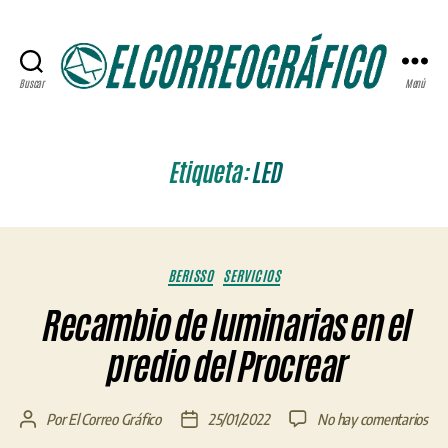
Buscar
Menú
ELCORREOGRÁFICO
Etiqueta:
LED
Categorías
BERISSO
SERVICIOS
Recambio de luminarias en el
predio del Procrear
en
Por
El Correo Gráfico
25/01/2022
No hay comentarios
Autor
Fecha
Rec
de
de