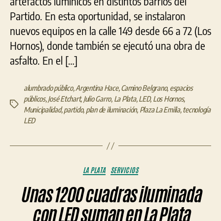
artefactos lumínicos en distintos barrios del
Partido. En esta oportunidad, se instalaron
nuevos equipos en la calle 149 desde 66 a 72 (Los
Hornos), donde también se ejecutó una obra de
asfalto. En el […]
alumbrado público
,
Argentina Hace
,
Camino Belgrano
,
espacios
públicos
,
José Etchart
,
Julio Garro
,
La Plata
,
LED
,
Los Hornos
,
Etiquetas
Municipalidad
,
partido
,
plan de iluminación
,
Plaza La Emilia
,
tecnología
LED
Categorías
LA PLATA
SERVICIOS
Unas 1200 cuadras iluminada
con LED suman en La Plata