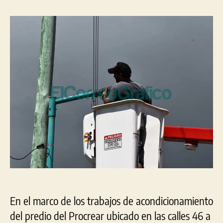
de
la
la
lum
entrada
entrada
en
el
pre
del
Pro
En el marco de los trabajos de acondicionamiento
del predio del Procrear ubicado en las calles 46 a