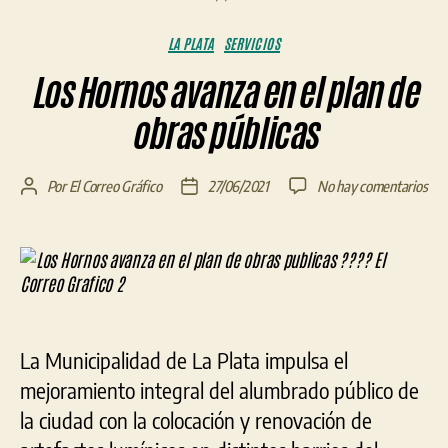
Categorías
LA PLATA
SERVICIOS
Los Hornos avanza en el plan de
obras públicas
en
Por
El Correo Gráfico
27/06/2021
No hay comentarios
Autor
Fecha
Los
de
de
Hor
la
la
ava
entrada
entrada
en
el
pla
de
La Municipalidad de La Plata impulsa el
obr
púb
mejoramiento integral del alumbrado público de
la ciudad con la colocación y renovación de