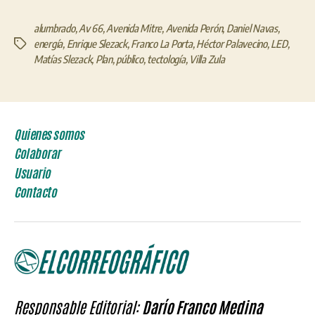
alumbrado
,
Av 66
,
Avenida Mitre
,
Avenida Perón
,
Daniel Navas
,
energía
,
Enrique Slezack
,
Franco La Porta
,
Héctor Palavecino
,
LED
,
Etiquetas
Matías Slezack
,
Plan
,
público
,
tectología
,
Villa Zula
Quienes somos
Colaborar
Usuario
Contacto
Responsable Editorial:
Darío Franco Medina