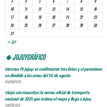
3
4
5
6
7
8
9
10
11
12
13
14
15
16
17
18
19
20
21
22
23
24
25
26
27
28
29
30
31
« Jul
🌵 JUJUYGRÁFICO
Internas PJ Jujuy: se confirmaron tres listas y el peronismo
va dividido a las urnas del 30 de agosto
04/08/2026
Viajar con mascotas: la norma oficial de transporte
nacional de 2025 que ordena el mapa y llega a Jujuy
30/07/2026