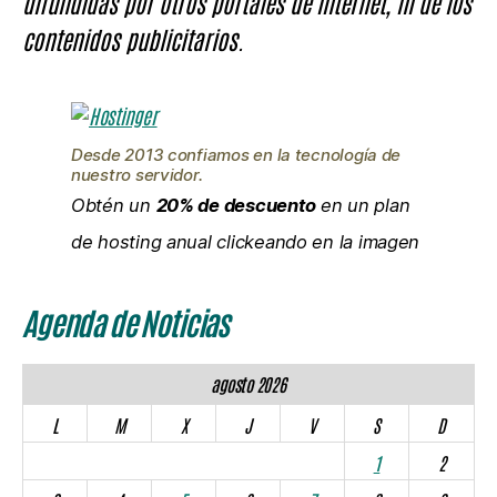
difundidas por otros portales de Internet, ni de los
contenidos publicitarios.
Desde 2013 confiamos en la tecnología de
nuestro servidor.
Obtén un
20% de descuento
en un plan
de hosting anual clickeando en la imagen
Agenda de Noticias
agosto 2026
L
M
X
J
V
S
D
1
2