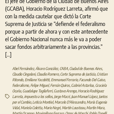
El jefe de Gobierno de la Ciudad de Buenos Aires
(GCABA), Horacio Rodríguez Larreta, afirmó que
con la medida cautelar que dictó la Corte
Suprema de Justicia se “defiende el federalismo
porque a partir de ahora y con este antecedente
el Gobierno Nacional nunca más le va a poder
sacar fondos arbitrariamente a las provincias.”
[…]
Abel Fernández
,
Álvaro González
,
CABA
,
Ciudad de Buenos Aires
,
Claudio Cingolani
,
Claudio Romero
,
Corte Suprema de Justicia
,
Cristian
Ritondo
,
Emiliano Yacobitti
,
Emmanuel Ferrario
,
Facundo Del Gaiso
,
federalismo
,
Felipe Miguel
,
Fernán Quiros
,
Gabriel Astarloa
,
Graciela
Ocaña
,
Guadalupe Tagliaferri
,
Gustavo Arengo
,
Horacio Rodríguez
Larreta
,
impuesto a los sellos
,
Jorge Macri
,
Juan Manuel López
,
Juntos
Etiquetas
por el Cambio
,
Leticia Montiel
,
Marcelo D'Alessandro
,
María Eugenia
Vidal
,
Mariela Coletta
,
Mario Negri
,
Martín Lousteau
,
Martin Mura
,
Martín Ocampo
,
Maximiliano Ferraro
,
Omar de Marchi
,
Pablo Tonelli
,