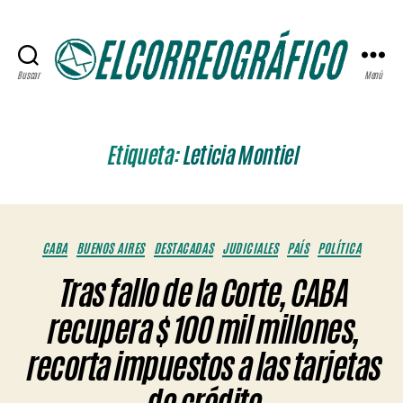
Buscar
Menú
ELCORREOGRÁFICO
Etiqueta:
Leticia Montiel
Categorías
CABA
BUENOS AIRES
DESTACADAS
JUDICIALES
PAÍS
POLÍTICA
Tras fallo de la Corte, CABA
recupera $ 100 mil millones,
recorta impuestos a las tarjetas