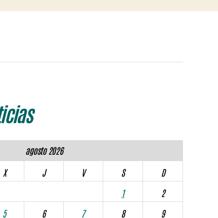
icias
agosto 2026
X
J
V
S
D
1
2
5
6
7
8
9