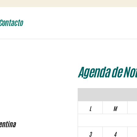
Contacto
Agenda de Not
L
M
entina
3
4