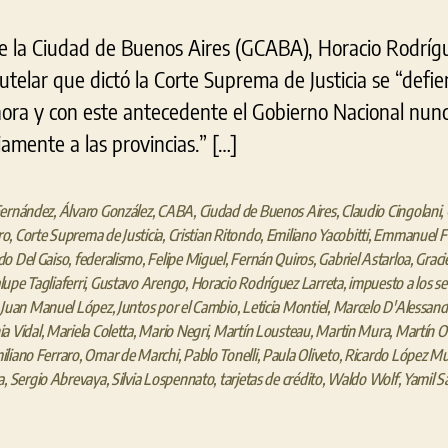
de la Ciudad de Buenos Aires (GCABA), Horacio Rodríg
telar que dictó la Corte Suprema de Justicia se “defie
hora y con este antecedente el Gobierno Nacional nun
iamente a las provincias.” […]
Fernández
,
Álvaro González
,
CABA
,
Ciudad de Buenos Aires
,
Claudio Cingolani
,
l
ro
,
Corte Suprema de Justicia
,
Cristian Ritondo
,
Emiliano Yacobitti
,
Emmanuel Fe
t
o Del Gaiso
,
federalismo
,
Felipe Miguel
,
Fernán Quiros
,
Gabriel Astarloa
,
Graci
upe Tagliaferri
,
Gustavo Arengo
,
Horacio Rodríguez Larreta
,
impuesto a los se
,
Juan Manuel López
,
Juntos por el Cambio
,
Leticia Montiel
,
Marcelo D'Alessand
a Vidal
,
Mariela Coletta
,
Mario Negri
,
Martín Lousteau
,
Martin Mura
,
Martín 
liano Ferraro
,
Omar de Marchi
,
Pablo Tonelli
,
Paula Oliveto
,
Ricardo López M
a
,
Sergio Abrevaya
,
Silvia Lospennato
,
tarjetas de crédito
,
Waldo Wolf
,
Yamil S