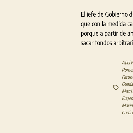
El jefe de Gobierno 
que con la medida cau
porque a partir de a
sacar fondos arbitrar
Abel 
Rome
Facund
Guadal
Etiquetas
Macri
Eugeni
Maximi
Cortin