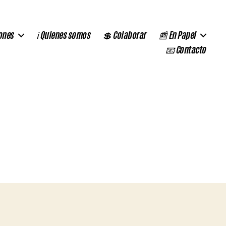
ones
ℹ️ Quienes somos
💲 Colaborar
📰 En Papel
📧 Contacto