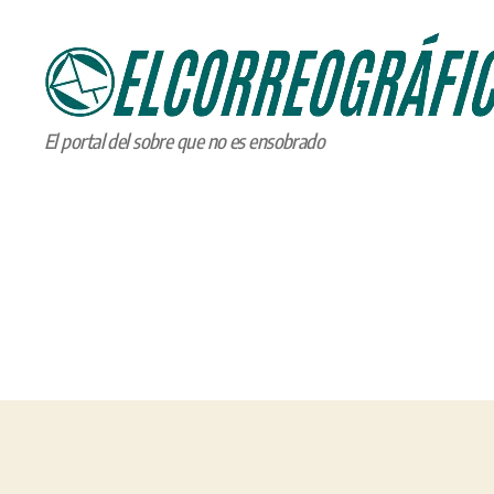
ELCORREOGRÁFICO
El portal del sobre que no es ensobrado