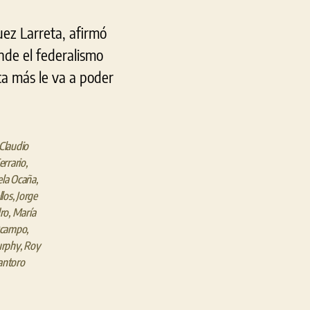
recupera
uez Larreta, afirmó
$
100
nde el federalismo
mil
ca más le va a poder
millones,
recorta
impuestos
a
Claudio
as
rrario
,
arjetas
ela Ocaña
,
de
llos
,
Jorge
crédito
ro
,
María
Ocampo
,
urphy
,
Roy
antoro