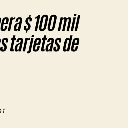
era $ 100 mil
s tarjetas de
en
Tras
allo
de
a
Corte,
CABA