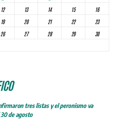
12
13
14
15
16
19
20
21
22
23
26
27
28
29
30
ICO
onfirmaron tres listas y el peronismo va
l 30 de agosto