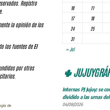
servados. Registro
10
11
e.
17
18
ente la opinión de los
24
25
31
ndo las fuentes de
El
« Jul
fundidas por otros
🌵 JUJUYGRÁF
citarios.
Internas PJ Jujuy: se c
dividido a las urnas de
04/08/2026
ogía de