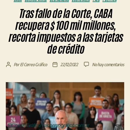
Tras fallo de la Corte, CABA
recupera $ 100 mil millones,
recorta impuestos a las tarjetas
de crédito
en
Por
El Correo Gráfico
22/12/2022
No hay comentarios
Autor
Fecha
Tra
de
de
fall
la
la
de
entrada
entrada
la
Cort
CA
rec
$
100
mil