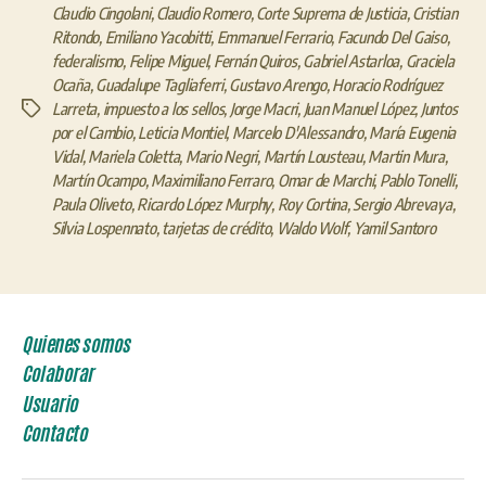
Claudio Cingolani
,
Claudio Romero
,
Corte Suprema de Justicia
,
Cristian
Ritondo
,
Emiliano Yacobitti
,
Emmanuel Ferrario
,
Facundo Del Gaiso
,
federalismo
,
Felipe Miguel
,
Fernán Quiros
,
Gabriel Astarloa
,
Graciela
Ocaña
,
Guadalupe Tagliaferri
,
Gustavo Arengo
,
Horacio Rodríguez
Larreta
,
impuesto a los sellos
,
Jorge Macri
,
Juan Manuel López
,
Juntos
Etiquetas
por el Cambio
,
Leticia Montiel
,
Marcelo D'Alessandro
,
María Eugenia
Vidal
,
Mariela Coletta
,
Mario Negri
,
Martín Lousteau
,
Martin Mura
,
Martín Ocampo
,
Maximiliano Ferraro
,
Omar de Marchi
,
Pablo Tonelli
,
Paula Oliveto
,
Ricardo López Murphy
,
Roy Cortina
,
Sergio Abrevaya
,
Silvia Lospennato
,
tarjetas de crédito
,
Waldo Wolf
,
Yamil Santoro
Quienes somos
Colaborar
Usuario
Contacto