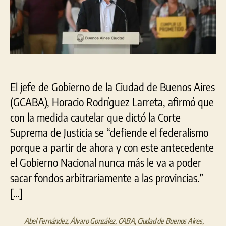
mill
rec
imp
a
las
tarj
de
El jefe de Gobierno de la Ciudad de Buenos Aires
cré
(GCABA), Horacio Rodríguez Larreta, afirmó que
con la medida cautelar que dictó la Corte
Suprema de Justicia se “defiende el federalismo
porque a partir de ahora y con este antecedente
el Gobierno Nacional nunca más le va a poder
sacar fondos arbitrariamente a las provincias.”
[…]
Abel Fernández
,
Álvaro González
,
CABA
,
Ciudad de Buenos Aires
,