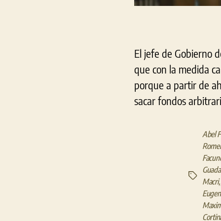
El jefe de Gobierno 
que con la medida cau
porque a partir de a
sacar fondos arbitrar
Abel 
Rome
Facund
Guadal
Etiquetas
Macri
Eugeni
Maximi
Cortin