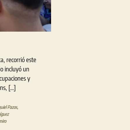
a, recorrió este
o incluyó un
ocupaciones y
ns, […]
uiel Pazos
,
íguez
miro