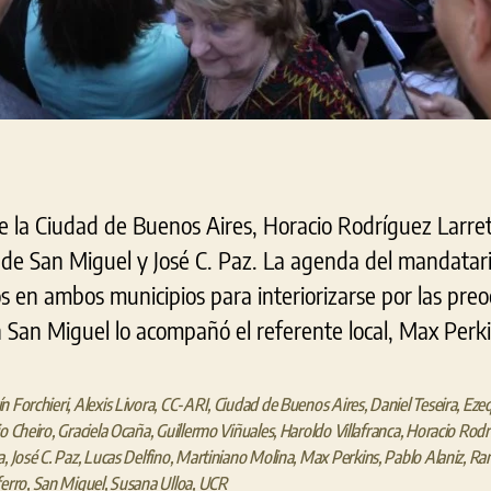
e la Ciudad de Buenos Aires, Horacio Rodríguez Larret
s de San Miguel y José C. Paz. La agenda del mandatari
s en ambos municipios para interiorizarse por las pre
 San Miguel lo acompañó el referente local, Max Perki
n Forchieri
,
Alexis Livora
,
CC-ARI
,
Ciudad de Buenos Aires
,
Daniel Teseira
,
Ezeq
io Cheiro
,
Graciela Ocaña
,
Guillermo Viñuales
,
Haroldo Villafranca
,
Horacio Rodr
a
,
José C. Paz
,
Lucas Delfino
,
Martiniano Molina
,
Max Perkins
,
Pablo Alaniz
,
Ra
ferro
,
San Miguel
,
Susana Ulloa
,
UCR