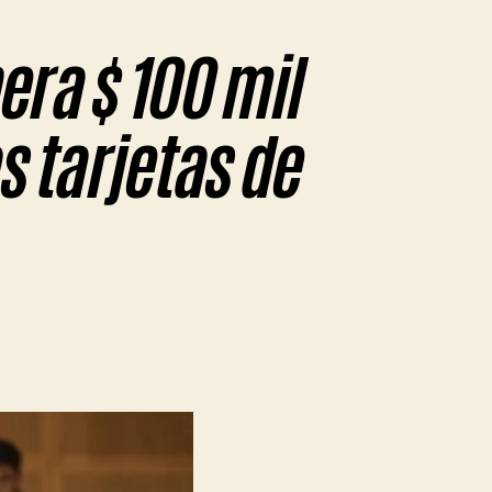
era $ 100 mil
s tarjetas de
en
Tras
allo
de
a
Corte,
CABA