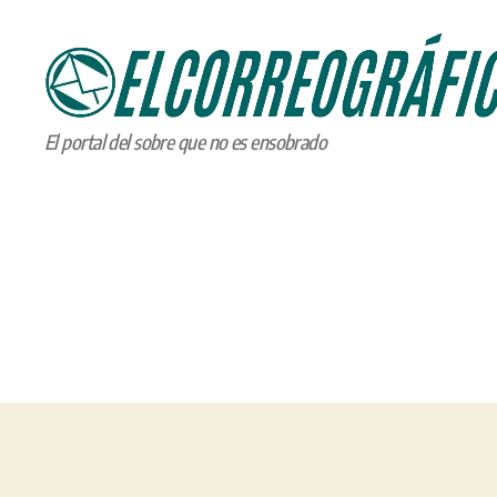
ELCORREOGRÁFICO
El portal del sobre que no es ensobrado