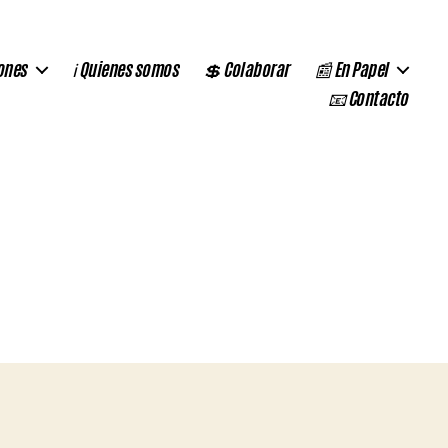
ones
ℹ️ Quienes somos
💲 Colaborar
📰 En Papel
📧 Contacto