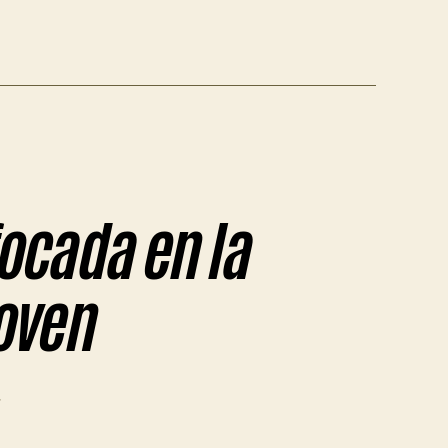
focada en la
oven
en
Garro