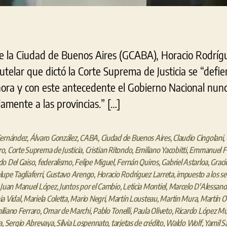
de la Ciudad de Buenos Aires (GCABA), Horacio Rodríg
telar que dictó la Corte Suprema de Justicia se “defie
hora y con este antecedente el Gobierno Nacional nun
iamente a las provincias.” […]
Fernández
,
Álvaro González
,
CABA
,
Ciudad de Buenos Aires
,
Claudio Cingolani
,
ro
,
Corte Suprema de Justicia
,
Cristian Ritondo
,
Emiliano Yacobitti
,
Emmanuel Fe
o Del Gaiso
,
federalismo
,
Felipe Miguel
,
Fernán Quiros
,
Gabriel Astarloa
,
Graci
upe Tagliaferri
,
Gustavo Arengo
,
Horacio Rodríguez Larreta
,
impuesto a los se
,
Juan Manuel López
,
Juntos por el Cambio
,
Leticia Montiel
,
Marcelo D'Alessand
a Vidal
,
Mariela Coletta
,
Mario Negri
,
Martín Lousteau
,
Martin Mura
,
Martín 
liano Ferraro
,
Omar de Marchi
,
Pablo Tonelli
,
Paula Oliveto
,
Ricardo López M
a
,
Sergio Abrevaya
,
Silvia Lospennato
,
tarjetas de crédito
,
Waldo Wolf
,
Yamil S