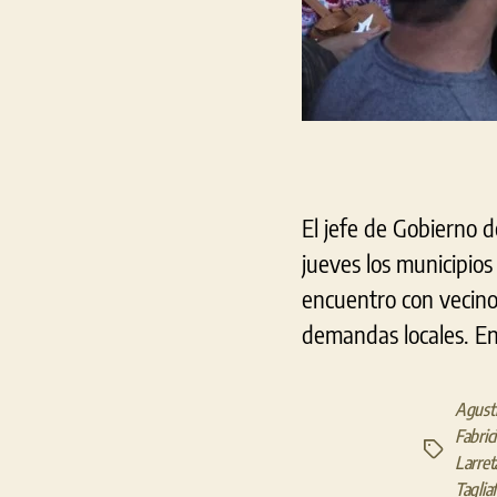
El jefe de Gobierno d
jueves los municipio
encuentro con vecino
demandas locales. En
Agustí
Fabric
Etiquetas
Larret
Taglia