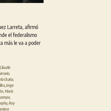
uez Larreta, afirmó
nde el federalismo
ca más le va a poder
Claudio
rrario
,
ela Ocaña
,
llos
,
Jorge
ro
,
María
Ocampo
,
urphy
,
Roy
antoro