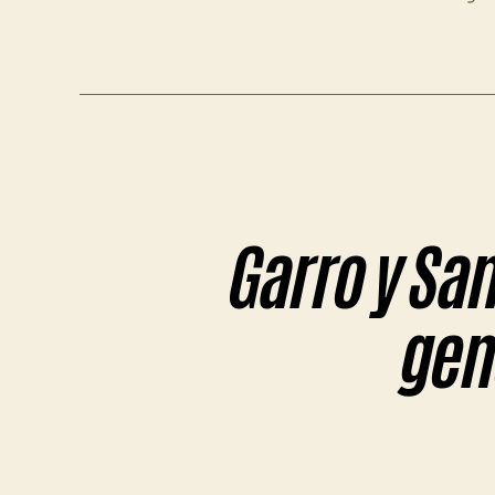
Garro y San
gen