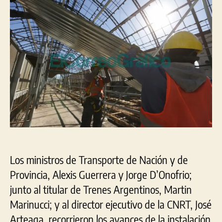
ya
está
listo
el
50%
del
nuevo
techo
de
la
estación
de
tren
de
Los ministros de Transporte de Nación y de
La
Plata
Provincia, Alexis Guerrera y Jorge D’Onofrio;
junto al titular de Trenes Argentinos, Martin
Marinucci; y al director ejecutivo de la CNRT, José
Arteaga, recorrieron los avances de la instalación