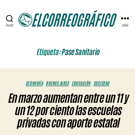
Buscar
Menú
ELCORREOGRÁFICO
Etiqueta:
Pase Sanitario
Categorías
ECONOMÍA
BUENOS AIRES
EDUCACIÓN
SOCIEDAD
En marzo aumentan entre un 11 y
un 12 por ciento las escuelas
privadas con aporte estatal