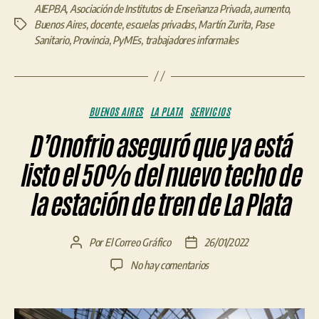
AIEPBA
,
Asociación de Institutos de Enseñanza Privada
,
aumento
,
Buenos Aires
,
docente
,
escuelas privadas
,
Martín Zurita
,
Pase
Etiquetas
Sanitario
,
Provincia
,
PyMEs
,
trabajadores informales
Categorías
BUENOS AIRES
LA PLATA
SERVICIOS
D’Onofrio aseguró que ya está
listo el 50% del nuevo techo de
la estación de tren de La Plata
Por
El Correo Gráfico
26/01/2022
Autor
Fecha
de
de
en
No hay comentarios
la
la
D’Onofrio
entrada
entrada
aseguró
que