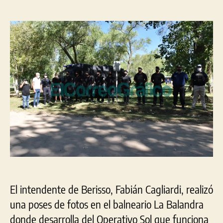
Funcionamiento
entrada
entrada
del
Operativo
Sol
en
los
balnearios
de
Berisso
El intendente de Berisso, Fabián Cagliardi, realizó
una poses de fotos en el balneario La Balandra
donde desarrolla del Operativo Sol que funciona