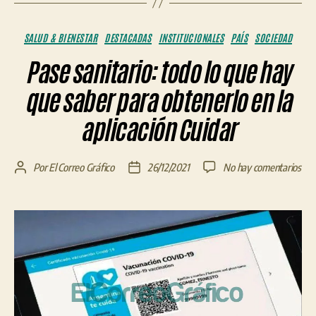
Categorías
SALUD & BIENESTAR
DESTACADAS
INSTITUCIONALES
PAÍS
SOCIEDAD
Pase sanitario: todo lo que hay
que saber para obtenerlo en la
aplicación Cuidar
en
Por
El Correo Gráfico
26/12/2021
No hay comentarios
Autor
Fecha
Pas
de
de
sani
la
la
tod
entrada
entrada
lo
que
hay
que
sab
par