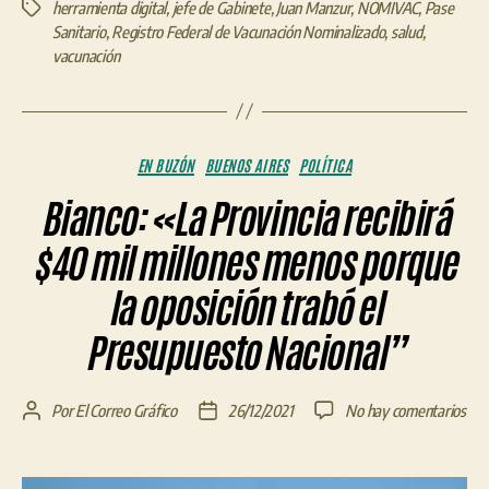
herramienta digital
,
jefe de Gabinete
,
Juan Manzur
,
NOMIVAC
,
Pase
Etiquetas
Sanitario
,
Registro Federal de Vacunación Nominalizado
,
salud
,
vacunación
Categorías
EN BUZÓN
BUENOS AIRES
POLÍTICA
Bianco: «La Provincia recibirá
$40 mil millones menos porque
la oposición trabó el
Presupuesto Nacional”
en
Por
El Correo Gráfico
26/12/2021
No hay comentarios
Autor
Fecha
Bia
de
de
«La
la
la
Pro
entrada
entrada