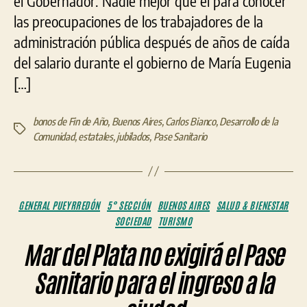
el Gobernador. Nadie mejor que él para conocer
las preocupaciones de los trabajadores de la
administración pública después de años de caída
del salario durante el gobierno de María Eugenia
[…]
bonos de Fin de Año
,
Buenos Aires
,
Carlos Bianco
,
Desarrollo de la
Etiquetas
Comunidad
,
estatales
,
jubilados
,
Pase Sanitario
Categorías
GENERAL PUEYRREDÓN
5° SECCIÓN
BUENOS AIRES
SALUD & BIENESTAR
SOCIEDAD
TURISMO
Mar del Plata no exigirá el Pase
Sanitario para el ingreso a la