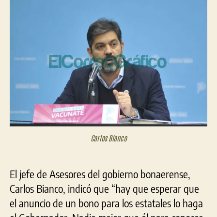
reci
$4
mil
mil
men
por
la
opo
tra
el
Pre
Nac
Carlos Bianco
El jefe de Asesores del gobierno bonaerense,
Carlos Bianco, indicó que “hay que esperar que
el anuncio de un bono para los estatales lo haga