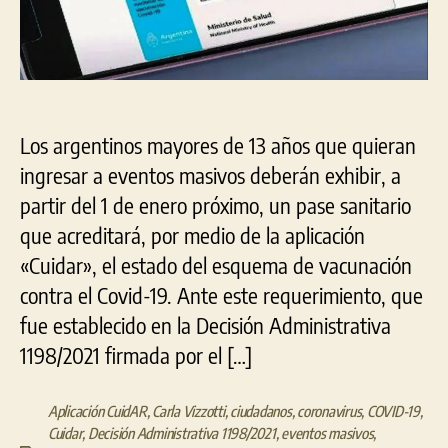
obt
en
la
apli
Cui
Los argentinos mayores de 13 años que quieran
ingresar a eventos masivos deberán exhibir, a
partir del 1 de enero próximo, un pase sanitario
que acreditará, por medio de la aplicación
«Cuidar», el estado del esquema de vacunación
contra el Covid-19. Ante este requerimiento, que
fue establecido en la Decisión Administrativa
1198/2021 firmada por el […]
Aplicación CuidAR
,
Carla Vizzotti
,
ciudadanos
,
coronavirus
,
COVID-19
,
Cuidar
,
Decisión Administrativa 1198/2021
,
eventos masivos
,