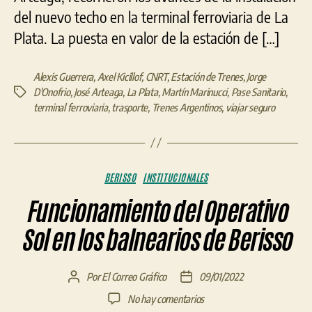
del nuevo techo en la terminal ferroviaria de La
Plata. La puesta en valor de la estación de […]
Alexis Guerrera
,
Axel Kicillof
,
CNRT
,
Estación de Trenes
,
Jorge
D'Onofrio
,
José Arteaga
,
La Plata
,
Martín Marinucci
,
Pase Sanitario
,
Etiquetas
terminal ferroviaria
,
trasporte
,
Trenes Argentinos
,
viajar seguro
Categorías
BERISSO
INSTITUCIONALES
Funcionamiento del Operativo
Sol en los balnearios de Berisso
Por
El Correo Gráfico
09/01/2022
Autor
Fecha
de
de
en
No hay comentarios
la
la