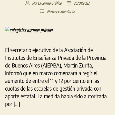
Por
El Correo Gráfico
26/01/2022
Autor
Fecha
de
de
en
No hay comentarios
la
la
En
entrada
entrada
marzo
aumentan
entre
un
11
El secretario ejecutivo de la Asociación de
y
Institutos de Enseñanza Privada de la Provincia
un
12
de Buenos Aires (AIEPBA), Martín Zurita,
por
informó que en marzo comenzará a regir el
ciento
las
aumento de entre el 11 y 12 por ciento en las
escuelas
cuotas de las escuelas de gestión privada con
privadas
aporte estatal. La medida había sido autorizada
con
aporte
por […]
estatal