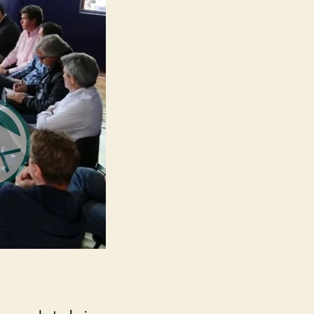
productivo
de
La
Plata
sin
Garro