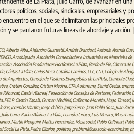
l intendente de La Plata, Julio Garro, de avanzar en un
tores políticos, sociales, sindicales, empresariales y p
 encuentro en el que se delimitaron las principales pr
ón y se pautaron futuras líneas de abordaje y acción. 
CO
,
Alberto Alba
,
Alejandro Guanzetti
,
Andrés Brandoni
,
Antonio Aranda Cue
ENCO
,
Arzobispado
,
Asociación Comerciantes e Industriales en Materiales de
ucción
,
Asociación Productores Hortícolas La Plata
,
Barrio de Pie
,
Cámara de C
ria
,
Cáritas La Plata
,
Carlos Rossi
,
Catalina Caminos
,
CCC
,
CGT
,
Colegio de Abog
o de Arquitectos
,
Consejo de Pastores Evangelistas de La Plata
,
Corriente Clasi
tiva
,
Cristian González
,
Cristian Medina
,
CTA Autónoma
,
Daniel Oteiza
,
empres
e Rifourcat
,
Estela Villarreal
,
Federación de Consejos de Pastores
,
Federación 
ta
,
FELP
,
Gastón Zapalá
,
German Niedfeld
,
Guillermo Moretto
,
Hugo Timossi
,
I
lesias
,
Jeremías Martire
,
Jorge del Río
,
Jorge Serno
,
Juan Pablo Sosa
,
Juan Zucare
,
Julio Garro
,
Karina Alaimo
,
La Plata
,
Leandro Ciriaco
,
Luis Muraco
,
Maca Lucia
manno
,
Martín Menguini
,
Matías Hernández
,
Mesa social
,
Pablo Coltrinari
,
Pablo
al Social La Plata
,
Pedro Elizalde
,
políticos
,
problemáticas socio-económicas
,
pr