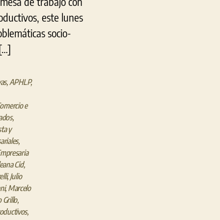
a mesa de trabajo con
roductivos, este lunes
oblemáticas socio-
[…]
vas
,
APHLP
,
omercio e
ados
,
sta y
ariales
,
Empresaria
leana Cid
,
lli
,
Julio
ni
,
Marcelo
 Grillo
,
oductivos
,