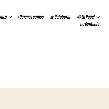
ones
ℹ️ Quienes somos
💲 Colaborar
📰 En Papel
📧 Contacto