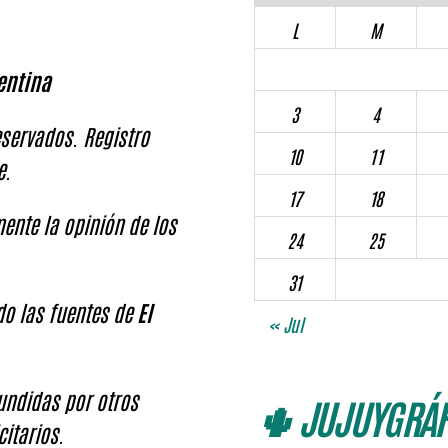
L
M
entina
3
4
servados. Registro
10
11
e.
17
18
ente la opinión de los
24
25
31
ndo las fuentes de
El
« Jul
fundidas por otros
🌵 JUJUYGRÁF
citarios.