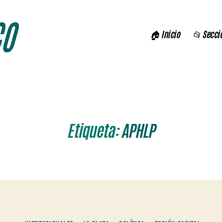
🏠 Inicio
📂 Secci
Etiqueta:
APHLP
Categorías