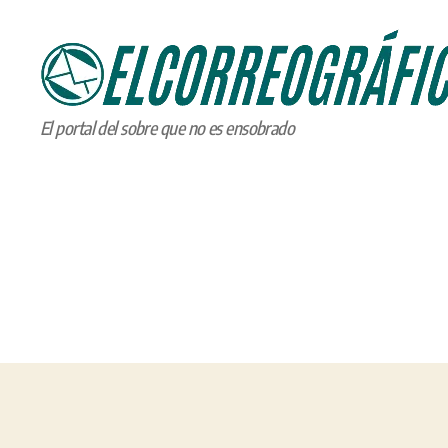
ELCORREOGRÁFICO
El portal del sobre que no es ensobrado