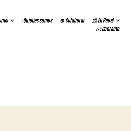
ones
ℹ️ Quienes somos
💲 Colaborar
📰 En Papel
📧 Contacto