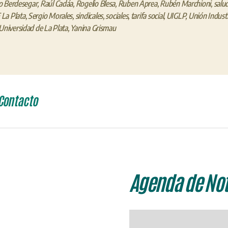
o Berdesegar
,
Raúl Cadáa
,
Rogelio Blesa
,
Ruben Aprea
,
Rubén Marchioni
,
salu
La Plata
,
Sergio Morales
,
sindicales
,
sociales
,
tarifa social
,
UIGLP
,
Unión Industr
Universidad de La Plata
,
Yanina Grismau
Contacto
Agenda de Not