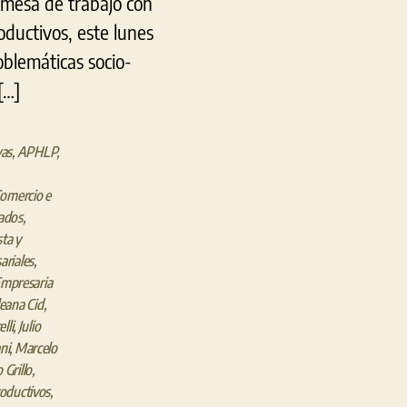
a mesa de trabajo con
roductivos, este lunes
oblemáticas socio-
[…]
vas
,
APHLP
,
omercio e
ados
,
sta y
ariales
,
Empresaria
leana Cid
,
lli
,
Julio
ni
,
Marcelo
 Grillo
,
oductivos
,