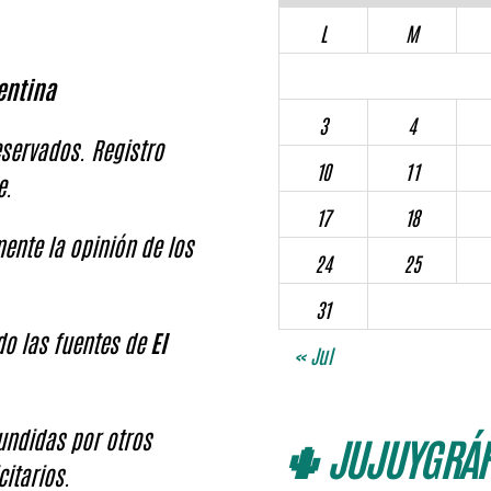
L
M
entina
3
4
servados. Registro
10
11
e.
17
18
ente la opinión de los
24
25
31
ndo las fuentes de
El
« Jul
fundidas por otros
🌵 JUJUYGRÁF
citarios.