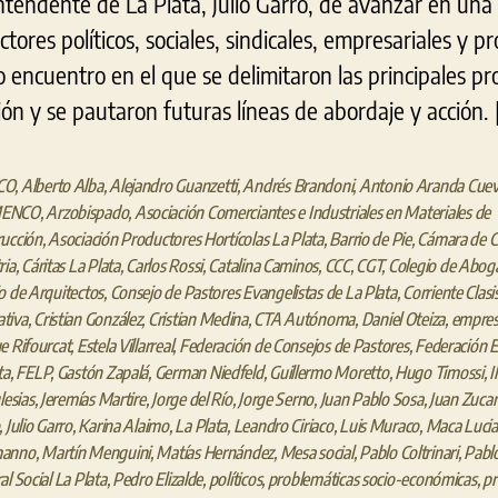
l intendente de La Plata, Julio Garro, de avanzar en un
tores políticos, sociales, sindicales, empresariales y p
 encuentro en el que se delimitaron las principales pr
ón y se pautaron futuras líneas de abordaje y acción. 
CO
,
Alberto Alba
,
Alejandro Guanzetti
,
Andrés Brandoni
,
Antonio Aranda Cue
ENCO
,
Arzobispado
,
Asociación Comerciantes e Industriales en Materiales de
ucción
,
Asociación Productores Hortícolas La Plata
,
Barrio de Pie
,
Cámara de C
ria
,
Cáritas La Plata
,
Carlos Rossi
,
Catalina Caminos
,
CCC
,
CGT
,
Colegio de Abog
o de Arquitectos
,
Consejo de Pastores Evangelistas de La Plata
,
Corriente Clasi
tiva
,
Cristian González
,
Cristian Medina
,
CTA Autónoma
,
Daniel Oteiza
,
empres
e Rifourcat
,
Estela Villarreal
,
Federación de Consejos de Pastores
,
Federación 
ta
,
FELP
,
Gastón Zapalá
,
German Niedfeld
,
Guillermo Moretto
,
Hugo Timossi
,
I
lesias
,
Jeremías Martire
,
Jorge del Río
,
Jorge Serno
,
Juan Pablo Sosa
,
Juan Zucare
,
Julio Garro
,
Karina Alaimo
,
La Plata
,
Leandro Ciriaco
,
Luis Muraco
,
Maca Lucia
manno
,
Martín Menguini
,
Matías Hernández
,
Mesa social
,
Pablo Coltrinari
,
Pablo
al Social La Plata
,
Pedro Elizalde
,
políticos
,
problemáticas socio-económicas
,
pr