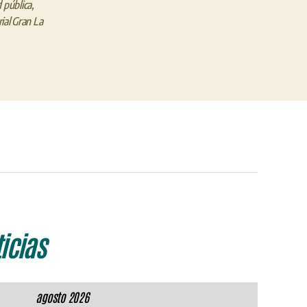
d pública
,
ial Gran La
icias
agosto 2026