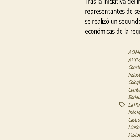
Tras la iniciativa de
representantes de sec
se realizó un segundo
económicas de la regi
ACIM
APYM
Constr
Indust
Colegi
Comba
Enriqu
La Pla
Etiquetas
Inés Ig
Castro
Mori
Pastor