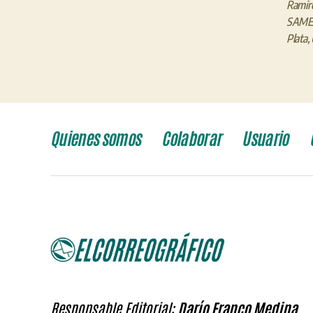
Ramir
SAME 
Plata
,
Quienes somos
Colaborar
Usuario
Responsable Editorial:
Darío Franco Medina