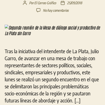
Por
El Correo Gráfico
25/09/2018
Autor
Fecha
de
de
en
No hay comentarios
la
la
Segunda
entrada
entrada
reunión
de
la
Mesa
de
diálogo
Tras la iniciativa del intendente de La Plata, Julio
social
y
Garro, de avanzar en una mesa de trabajo con
productivo
representantes de sectores políticos, sociales,
de
sindicales, empresariales y productivos, este
La
Plata
lunes se realizó un segundo encuentro en el que
sin
se delimitaron las principales problemáticas
Garro
socio-económicas de la región y se pautaron
futuras líneas de abordaje y acción. […]