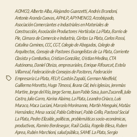
ACIMCO
,
Alberto Alba
,
Alejandro Guanzetti
,
Andrés Brandoni
,
Antonio Aranda Cuevas
,
APHLP
,
APYMENCO
,
Arzobispado
,
Asociación Comerciantes e Industriales en Materiales de
Construcción
,
Asociación Productores Hortícolas La Plata
,
Barrio de
Pie
,
Cámara de Comercio e Industria
,
Cáritas La Plata
,
Carlos Rossi
,
Catalina Caminos
,
CCC
,
CGT
,
Colegio de Abogados
,
Colegio de
Arquitectos
,
Consejo de Pastores Evangelistas de La Plata
,
Corriente
Clasista y Combativa
,
Cristian González
,
Cristian Medina
,
CTA
Autónoma
,
Daniel Oteiza
,
empresariales
,
Enrique Rifourcat
,
Estela
Villarreal
,
Federación de Consejos de Pastores
,
Federación
Empresaria La Plata
,
FELP
,
Gastón Zapalá
,
German Niedfeld
,
Etiquetas
Guillermo Moretto
,
Hugo Timossi
,
Ileana Cid
,
Inés Iglesias
,
Jeremías
Martire
,
Jorge del Río
,
Jorge Serno
,
Juan Pablo Sosa
,
Juan Zucarelli
,
Julio
Castro
,
Julio Garro
,
Karina Alaimo
,
La Plata
,
Leandro Ciriaco
,
Luis
Muraco
,
Maca Luciani
,
Marcelo Morimanno
,
Martín Menguini
,
Matías
Hernández
,
Mesa social
,
Pablo Coltrinari
,
Pablo Grillo
,
Pastoral Social
La Plata
,
Pedro Elizalde
,
políticos
,
problemáticas socio-económicas
,
productivos
,
Ramiro Berdesegar
,
Raúl Cadáa
,
Rogelio Blesa
,
Ruben
Aprea
,
Rubén Marchioni
,
salud pública
,
SAME La Plata
,
Sergio